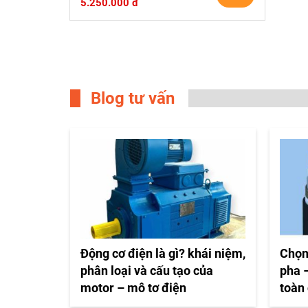
5.250.000 đ
Blog tư vấn
Động cơ điện là gì? khái niệm,
Chọn
phân loại và cấu tạo của
pha –
motor – mô tơ điện
toàn 