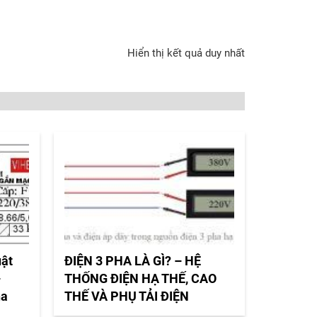
Hiển thị kết quả duy nhất
uật
ĐIỆN 3 PHA LÀ GÌ? – HỆ
–
THỐNG ĐIỆN HẠ THẾ, CAO
ha
THẾ VÀ PHỤ TẢI ĐIỆN