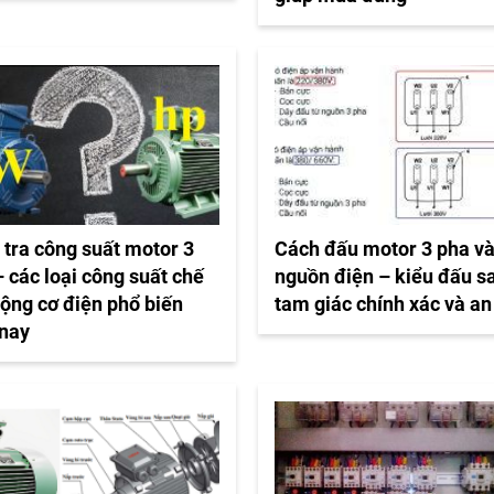
 tra công suất motor 3
Cách đấu motor 3 pha v
 các loại công suất chế
nguồn điện – kiểu đấu s
động cơ điện phổ biến
tam giác chính xác và an
 nay