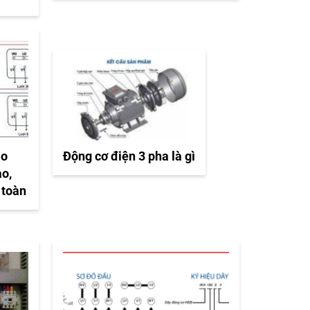
ào
Động cơ điện 3 pha là gì
ao,
 toàn