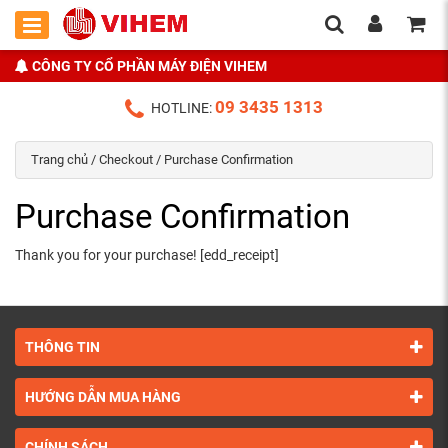
CÔNG TY CỔ PHẦN MÁY ĐIỆN VIHEM
09 3435 1313
HOTLINE:
Trang chủ
/
Checkout
/ Purchase Confirmation
Purchase Confirmation
Thank you for your purchase! [edd_receipt]
THÔNG TIN
HƯỚNG DẪN MUA HÀNG
CHÍNH SÁCH