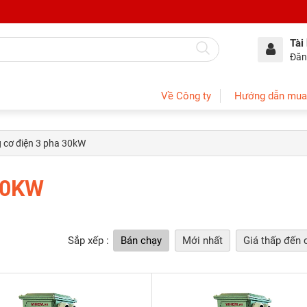
Tài
Đăn
Về Công ty
Hướng dẫn mua
 cơ điện 3 pha 30kW
30KW
Sắp xếp :
Bán chạy
Mới nhất
Giá thấp đến 