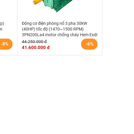
hp)
Động cơ điện phòng nổ 3 pha 30kW
in
(40HP) tốc độ (1470~1500 RPM)
3PN200La4 motor chống cháy Hem ExdI
44.250.000 đ
-8%
-6%
41.600.000 đ