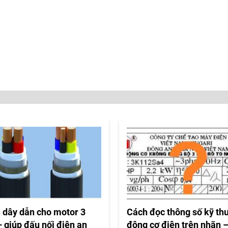
 dây dẫn cho motor 3
Cách đọc thông số kỹ th
 giúp đấu nối điện an
động cơ điện trên nhãn 