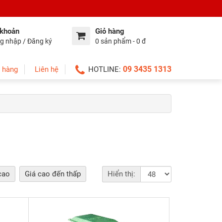
 khoản
Giỏ hàng
g nhập / Đăng ký
0 sản phẩm - 0 đ
09 3435 1313
 hàng
Liên hệ
HOTLINE:
cao
Giá cao đến thấp
Hiển thị: