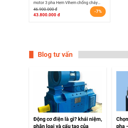
motor 3 pha Hem Vihem chống cháy
ExdI
46.900.000 đ
-7%
43.800.000 đ
Blog tư vấn
Động cơ điện là gì? khái niệm,
Chọn
phân loại và cấu tạo của
pha –