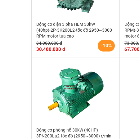
Động cơ điện 3 pha HEM 30kW
Động c
(40hp)-2P-3K200L2-tốc độ 2950~3000
RPM)-3
RPM motor tua cao
motor 
34.000.000 đ
73.000
-10%
30.480.000 đ
67.700
Động cơ phòng nổ 30kW (40HP)
3PN200La2-tốc độ (2950~3000) r/min