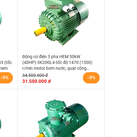
Động cơ điện 3 pha HEM 30kW
3 (tốc
(40HP)-3K200L4-tốc độ 1470 (1500)
ihem
r/min motor bơm nước, quạt công
nghiệp
34.500.000 đ
-9%
-9%
31.500.000 đ