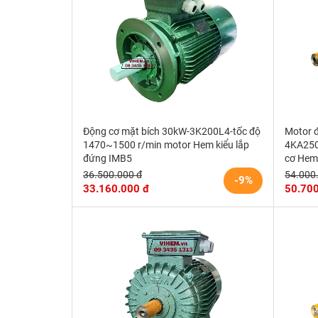
Động cơ mặt bích 30kW-3K200L4-tốc độ
Motor 
1470~1500 r/min motor Hem kiểu lắp
4KA250
đứng IMB5
cơ Hem
36.500.000 đ
54.000
-9%
33.160.000 đ
50.700