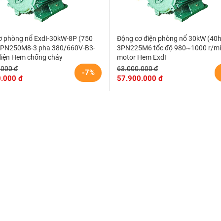
ơ phòng nổ ExdI-30kW-8P (750
Động cơ điện phòng nổ 30kW (40
PN250M8-3 pha 380/660V-B3-
3PN225M6 tốc độ 980~1000 r/m
điện Hem chống cháy
motor Hem ExdI
.000 đ
63.000.000 đ
-7%
.000 đ
57.900.000 đ