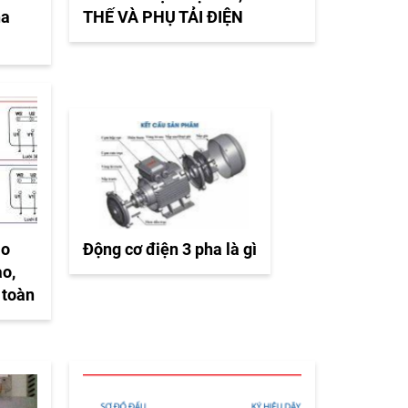
ha
THẾ VÀ PHỤ TẢI ĐIỆN
ào
Động cơ điện 3 pha là gì
ao,
 toàn