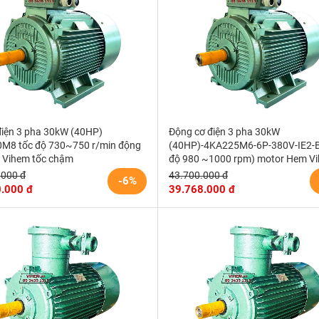
điện 3 pha 30kW (40HP)
Động cơ điện 3 pha 30kW
M8 tốc độ 730~750 r/min động
(40HP)-4KA225M6-6P-380V-IE2-B
 Vihem tốc chậm
độ 980 ~1000 rpm) motor Hem V
.000 đ
43.700.000 đ
-6%
.000 đ
39.768.000 đ