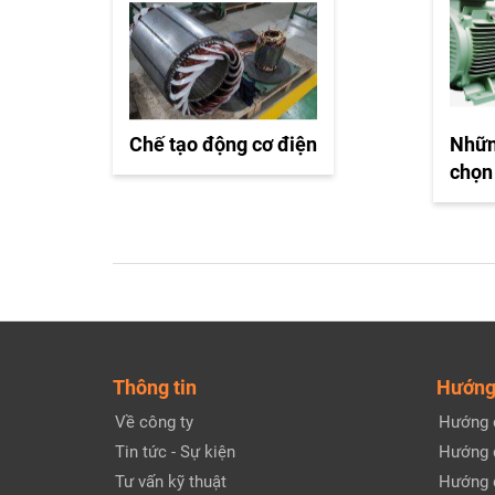
Chế tạo động cơ điện
Nhữn
chọn
Thông tin
Hướng
Về công ty
Hướng 
Tin tức - Sự kiện
Hướng 
Tư vấn kỹ thuật
Hướng 