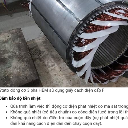
Stato động cơ 3 pha HEM sử dụng giấy cách điện cấp F
Đảm bảo độ bền nhiệt
:
Qúa trình làm việc thì động cơ điện phát nhiệt do ma sát trong
Không quá nhiệt (có tiêu chuẩn) do dòng điện fucô trong lõi t
Không quá nhiệt do điện trở của cuộn dây (sự phát nhiệt quá
dần khả năng cách điện dẫn đến cháy cuộn dây).