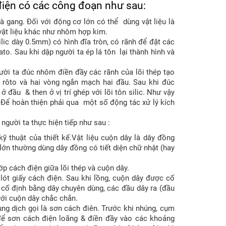
điện có các công đoạn như sau:
là gang. Đối với động cơ lớn có thể dùng vật liệu là
vật liệu khác như nhôm hợp kim.
ilic dày 0.5mm) có hình đĩa tròn, có rãnh để đặt các
tato. Sau khi dập người ta ép lá tôn lại thành hình và
gười ta đúc nhôm điền đầy các rãnh của lõi thép tạo
 rôto và hai vòng ngắn mạch hai đầu. Sau khi đúc
 đầu & then ở vị trí ghép với lõi tôn silic. Như vậy
. Để hoàn thiện phải qua một số động tác xử lý kích
, người ta thực hiện tiếp như sau :
 thuật của thiết kế.Vật liệu cuộn dây là dây đồng
lớn thường dùng dây đồng có tiết diện chữ nhật (hay
ớp cách điện giữa lõi thép và cuộn dây.
lót giấy cách điện. Sau khi lồng, cuộn dây được cố
 cố định bằng dây chuyên dùng, các đầu dây ra (đầu
ới cuộn dây chắc chắn.
ng dịch gọi là sơn cách điên. Trước khi nhúng, cụm
để sơn cách điện loãng & điền đầy vào các khoảng