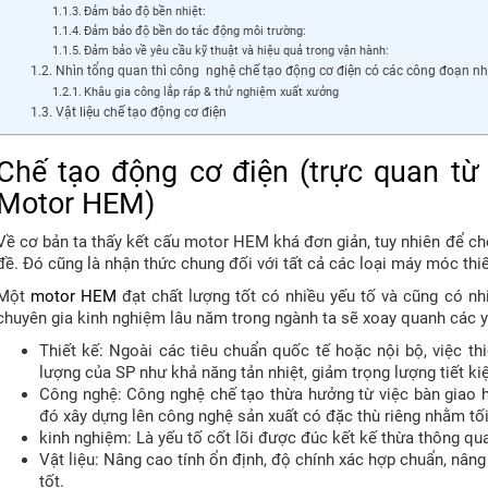
Đảm bảo độ bền nhiệt:
Đảm bảo độ bền do tác động môi trường:
Đảm bảo về yêu cầu kỹ thuật và hiệu quả trong vận hành:
Nhìn tổng quan thì công nghệ chế tạo động cơ điện có các công đoạn nh
Khâu gia công lắp ráp & thử nghiệm xuất xưởng
Vật liệu chế tạo động cơ điện
Chế tạo động cơ điện (trực quan từ
Motor HEM)
Về cơ bản ta thấy kết cấu motor HEM khá đơn giản, tuy nhiên để ch
đề. Đó cũng là nhận thức chung đối với tất cả các loại máy móc thiế
Một
motor HEM
đạt chất lượng tốt có nhiều yếu tố và cũng có nh
chuyên gia kinh nghiệm lâu năm trong ngành ta sẽ xoay quanh các y
Thiết kế: Ngoài các tiêu chuẩn quốc tế hoặc nội bộ, việc thi
lượng của SP như khả năng tản nhiệt, giảm trọng lượng tiết k
Công nghệ: Công nghệ chế tạo thừa hưởng từ việc bàn giao 
đó xây dựng lên công nghệ sản xuất có đặc thù riêng nhằm tối 
kinh nghiệm: Là yếu tố cốt lõi được đúc kết kế thừa thông qua
Vật liệu: Nâng cao tính ổn định, độ chính xác hợp chuẩn, nân
tốt.