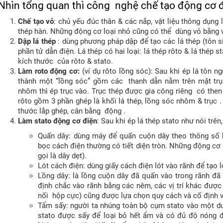
Nhìn tổng quan thì công nghệ chế tạo động cơ 
Chế tạo vỏ
: chủ yếu đúc thân & các nắp, vật liệu thông dụng 
thép hàn. Những động cơ loại nhỏ cũng có thể dùng vỏ bằng 
Dập lá thép
: dùng phương pháp dập để tạo các lá thép (tôn s
phần tử dẫn điện. Lá thép có hai loại: lá thép rôto & lá thép s
kích thước của rôto & stato.
Làm roto động cơ:
(ví dụ rôto lồng sóc): Sau khi ép lá tôn n
thành một “lồng sóc” gồm các thanh dẫn nằm trên mặt trụ
nhôm thì ép trục vào. Trục thép được gia công riêng có then ở
rôto gồm 3 phần ghép là khối lá thép, lồng sóc nhôm & trục 
thước lắp ghép, cân bằng động .
Làm stato động cơ điện
: Sau khi ép lá thép stato như nói trên
Quấn dây: dùng máy để quấn cuộn dây theo thông số kỹ
bọc cách điện thường có tiết diện tròn. Những động cơ 
gọi là dây dẹt).
Lót cách điện: dùng giấy cách điện lót vào rãnh để tạo l
Lồng dây: là lồng cuộn dây đã quấn vào trong rãnh đã 
định chắc vào rãnh bằng các nêm, các vị trí khác được
nối hộp cực) cũng được lựa chọn quy cách và cố định v
Tẩm sấy: người ta nhúng toàn bộ cụm stato vào một du
stato được sấy để loại bỏ hết ẩm và có đủ độ nóng 