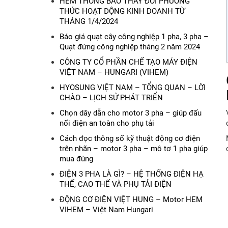
HEM THỐNG BÁO THAY ĐỔI PHƯƠNG
THỨC HOẠT ĐỘNG KINH DOANH TỪ
THÁNG 1/4/2024
Báo giá quạt cây công nghiệp 1 pha, 3 pha –
Quạt đứng công nghiệp tháng 2 năm 2024
CÔNG TY CỔ PHẦN CHẾ TẠO MÁY ĐIỆN
VIỆT NAM – HUNGARI (VIHEM)
HYOSUNG VIỆT NAM – TỔNG QUAN – LỜI
CHÀO – LỊCH SỬ PHÁT TRIỂN
Chọn dây dẫn cho motor 3 pha – giúp đấu
nối điện an toàn cho phụ tải
Cách đọc thông số kỹ thuật động cơ điện
trên nhãn – motor 3 pha – mô tơ 1 pha giúp
mua đúng
ĐIỆN 3 PHA LÀ GÌ? – HỆ THỐNG ĐIỆN HẠ
THẾ, CAO THẾ VÀ PHỤ TẢI ĐIỆN
ĐỘNG CƠ ĐIỆN VIỆT HUNG – Motor HEM
VIHEM – Việt Nam Hungari