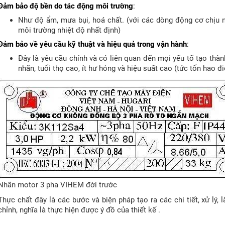
Đảm bảo độ bền do tác động môi trường
:
Như độ ẩm, mưa bụi, hoá chất. (với các dòng động cơ chịu n
môi trường nhiệt độ nhất định)
Đảm bảo về yêu cầu kỹ thuật và hiệu quả
trong vận hành
:
Đây là yêu cầu chính và có liên quan đến mọi yếu tố tạo thà
nhãn, tuổi thọ cao, ít hư hỏng và hiệu suất cao (tức tổn hao điệ
Nhãn motor 3 pha VIHEM đời trước
Thực chất đây là các bước và biện pháp tạo ra các chi tiết, xử lý
chỉnh, nghĩa là thực hiện được ý đồ của thiết kế .