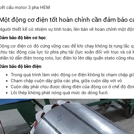
kết cấu motor 3 pha HEM
Một
động cơ điện
tốt hoàn chỉnh cần đảm bảo cá
Người thiết kế có nhiệm vụ tính toán, lên bản vẽ hoàn chỉnh một đ
Đảm bảo độ bền cơ học
:
Động cơ điện có độ cứng vững cao để khi chạy không bị rung lắc q
chịu tác động của lực từ phía phụ tải (lực xoắn đối với trục và cả k
phần tử dẫn điện trong roto, lực điện từ lên dây quấn stato cũng nh
Đảm bảo độ bền điện
:
Trong quá trình làm việc động cơ điện không bị chạm chập gi
Chạm chập cuộn dây giữa các pha, giữa cuộn dây với vỏ
Cuộn dây phải chịu được dòng điện của động cơ ở chế độ địn
Lõi thép không phát nóng quá mức do dòng fucô.