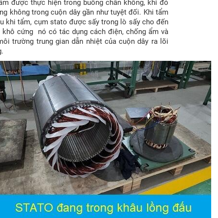
tẩm được thực hiện trong buồng chân không, khi đó
ng không trong cuộn dây gần như tuyệt đối. Khi tẩm
u khi tẩm, cụm stato được sấy trong lò sấy cho đến
eo khô cứng nó có tác dụng cách điện, chống ẩm và
môi trường trung gian dẫn nhiệt của cuộn dây ra lõi
g.