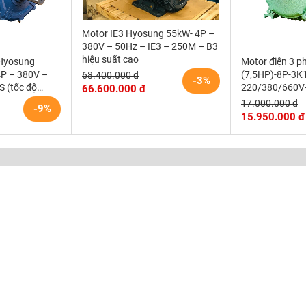
Motor IE3 Hyosung 55kW- 4P –
380V – 50Hz – IE3 – 250M – B3
hiệu suất cao
 Hyosung
Motor điện 3 
4P – 380V –
(7,5HP)-8P-3K
68.400.000 đ
-3%
S (tốc độ
220/380/660V-
66.600.000 đ
(750)r/min độn
17.000.000 đ
-9%
Vihem
15.950.000 đ