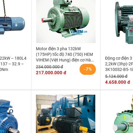
Motor điện 3 pha 132kW
(175HP) tốc độ 740 (750) HEM
 22kW – 180L4
Động cơ điện 
VIHEM (Việt Hung) điện cơ Hà
R137 – 32.9 –
2,2kW (3hp)-2
Nội
234.000.000 đ
-7%
00Nm
3K100S2-B5- t
217.000.000 đ
r/min (kiểu lắp
5.124.000 đ
4.658.000 đ