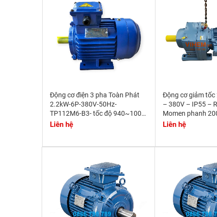
Động cơ điện 3 pha Toàn Phát
Động cơ giảm tốc
2.2kW-6P-380V-50Hz-
– 380V – IP55 – 
TP112M6-B3- tốc độ 940~1000
Momen phanh 2
r/min
Liên hệ
Liên hệ