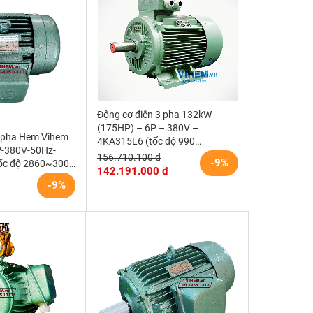
Động cơ điện 3 pha 132kW
(175HP) – 6P – 380V –
3 pha Hem Vihem
4KA315L6 (tốc độ 990
P-380V-50Hz-
~1000RPM) HEM VIHEM (Việt
156.710.100 đ
-9%
ốc độ 2860~3000
Hung) điện cơ Hà Nội
142.191.000 đ
 mặt bích)
-9%