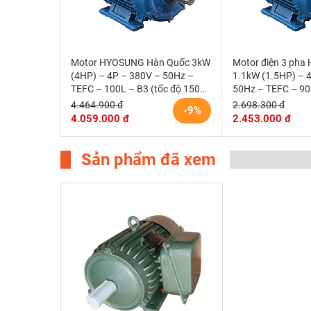
Motor HYOSUNG Hàn Quốc 3kW
Motor điện 3 pha
(4HP) – 4P – 380V – 50Hz –
1.1kW (1.5HP) – 
TEFC – 100L – B3 (tốc độ 1500
50Hz – TEFC – 90
r/min)
1500rpm)
4.464.900 đ
2.698.300 đ
-9%
4.059.000 đ
2.453.000 đ
Sản phẩm đã xem