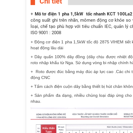
Chi tiết
+
Mô tơ điện 1 pha 1,5kW
tốc nhanh KCT 100La
công suất ghi trên nhãn, mômen động cơ khỏe so 
loại, chế tạo phù hợp với tiêu chuẩn IEC, quản lý 
ISO 9001 : 2008
+ Động cơ điện 1 pha 1,5kW tốc độ 2875 VIHEM tiết k
hoạt động lâu dài
+ Dây quấn 100% dây đồng (dây chịu được nhiệt độ c
roto nhập khẩu từ Nga. Sử dụng vòng bi nhập chính h
+ Roto được đúc bằng máy đúc áp lực cao .Các chi t
động CNC
+ Tẩm cách điện cuộn dây bằng thiết bị hút chân khôn
+ Sản phẩm đa dạng, nhiều chủng loại đáp ứng cho 
nhau.