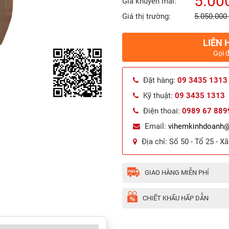
5.00
Giá khuyến mãi:
Giá thị trường:
5.050.000
LIÊN 
Gọi 
Đặt hàng:
09 3435 1313
Kỹ thuật:
09 3435 1313
Điện thoai:
0989 67 889
Email:
vihemkinhdoanh
Địa chỉ:
Số 50 - Tổ 25 - X
GIAO HÀNG MIỄN PHÍ
CHIẾT KHẤU HẤP DẪN