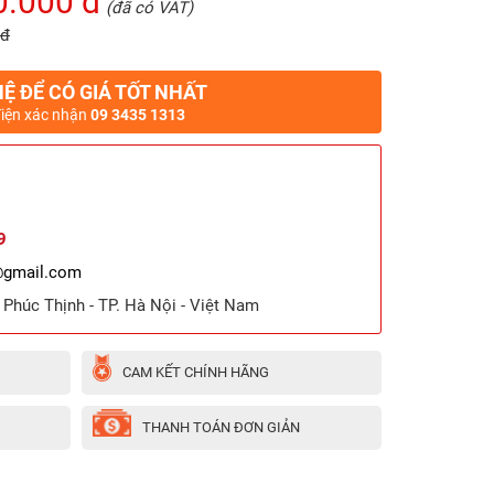
0.000 đ
(đã có VAT)
 đ
HỆ ĐỂ CÓ GIÁ TỐT NHẤT
điện xác nhận
09 3435 1313
9
@gmail.com
ã Phúc Thịnh - TP. Hà Nội - Việt Nam
CAM KẾT CHÍNH HÃNG
THANH TOÁN ĐƠN GIẢN