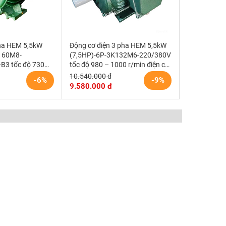
pha HEM 5,5kW
Động cơ điện 3 pha HEM 5,5kW
160M8-
(7,5HP)-6P-3K132M6-220/380V
B3 tốc độ 730
tốc độ 980 – 1000 r/min điện cơ
g cơ điện cơ Hem
Hem Vihem
10.540.000 đ
-6%
-9%
9.580.000 đ