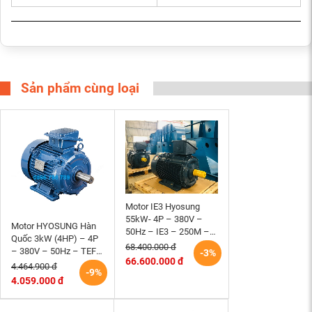
Sản phẩm cùng loại
Motor IE3 Hyosung
55kW- 4P – 380V –
Motor HYOSUNG Hàn
50Hz – IE3 – 250M –
Quốc 3kW (4HP) – 4P
B3 hiệu suất cao
68.400.000 đ
– 380V – 50Hz – TEFC
-3%
66.600.000 đ
– 100L – B3 (tốc độ
4.464.900 đ
-9%
1500 r/min)
4.059.000 đ