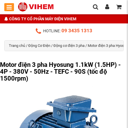
CÔNG TY CỔ PHẦN MÁY ĐIỆN VIHEM
09 3435 1313
HOTLINE:
Trang chủ
/
Động Cơ Điện
/
Động cơ điện 3 pha
/
Motor điện 3 pha Hyosu
Motor điện 3 pha Hyosung 1.1kW (1.5HP) -
4P - 380V - 50Hz - TEFC - 90S (tốc độ
1500rpm)