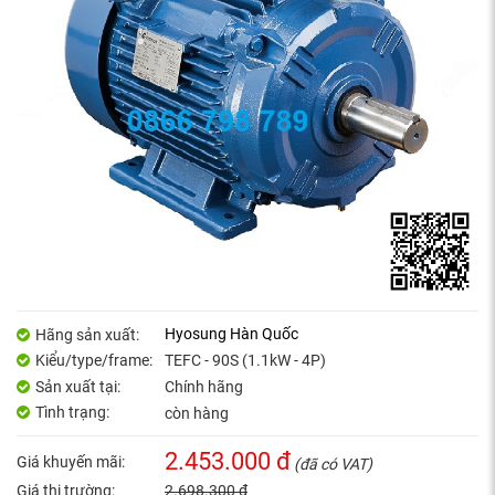
Hyosung Hàn Quốc
Hãng sản xuất:
Kiểu/type/frame:
TEFC - 90S (1.1kW - 4P)
Sản xuất tại:
Chính hãng
Tình trạng:
còn hàng
2.453.000 đ
Giá khuyến mãi:
(đã có VAT)
Giá thị trường:
2.698.300 đ