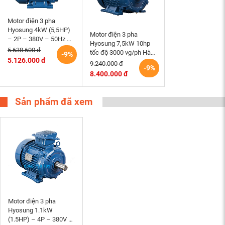
Motor điện 3 pha
Hyosung 4kW (5,5HP)
Motor điện 3 pha
– 2P – 380V – 50Hz –
Hyosung 7,5kW 10hp
TEFC112M – B3 (tốc
5.638.600 đ
tốc độ 3000 vg/ph Hàn
-9%
độ 3000rpm) Hàn Quốc
5.126.000 đ
Quốc chân đế hộp cực
9.240.000 đ
-9%
trên
8.400.000 đ
Sản phẩm đã xem
Motor điện 3 pha
Hyosung 1.1kW
(1.5HP) – 4P – 380V –