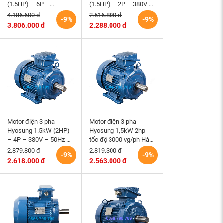
(1.5HP) – 6P –
(1.5HP) – 2P – 380V –
220/380V – TEFC –
TEFC – 80M – B3 (tốc
4.186.600 đ
2.516.800 đ
-9%
-9%
90L – B3 (tốc độ 1000
độ 3000 rpm) Hàn
3.806.000 đ
2.288.000 đ
rpm)
Quốc
Motor điện 3 pha
Motor điện 3 pha
Hyosung 1.5kW (2HP)
Hyosung 1,5kW 2hp
– 4P – 380V – 50Hz –
tốc độ 3000 vg/ph Hàn
TEFC – 90L – B3 (tốc
Quốc chân đế hộp cực
2.879.800 đ
2.819.300 đ
-9%
-9%
độ 1500 rpm) Hàn
trên
2.618.000 đ
2.563.000 đ
Quốc