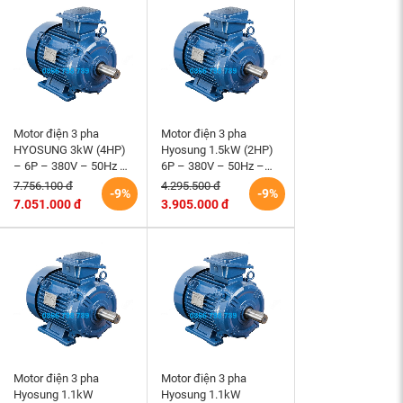
Motor điện 3 pha
Motor điện 3 pha
HYOSUNG 3kW (4HP)
Hyosung 1.5kW (2HP)
– 6P – 380V – 50Hz –
6P – 380V – 50Hz –
TEFC – 132S – B3 (tốc
TEFC100L – B3 (tốc độ
7.756.100 đ
4.295.500 đ
-9%
-9%
độ 1000 r/min)
1000 rpm) Hàn Quốc
7.051.000 đ
3.905.000 đ
Motor điện 3 pha
Motor điện 3 pha
Hyosung 1.1kW
Hyosung 1.1kW