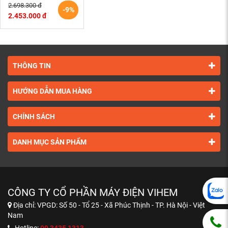
50Hz – TEFC – 90S
2.698.300 đ
-9%
(tốc độ 1500rpm)
2.453.000 đ
THÔNG TIN
HƯỚNG DẪN MUA HÀNG
CHÍNH SÁCH
DANH MỤC SẢN PHẨM
CÔNG TY CỔ PHẦN MÁY ĐIỆN VIHEM
Địa chỉ:
VPGD: Số 50 - Tổ 25 - Xã Phúc Thịnh - TP. Hà Nội - Việt
Nam