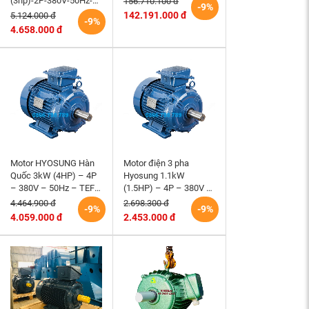
(3hp)-2P-380V-50Hz-
156.710.100 đ
-9%
HEM VIHEM (Việt
3K100S2-B5- tốc độ
142.191.000 đ
5.124.000 đ
-9%
Hung) điện cơ Hà Nội
2860~3000 r/min (kiểu
4.658.000 đ
lắp mặt bích)
Motor HYOSUNG Hàn
Motor điện 3 pha
Quốc 3kW (4HP) – 4P
Hyosung 1.1kW
– 380V – 50Hz – TEFC
(1.5HP) – 4P – 380V –
– 100L – B3 (tốc độ
50Hz – TEFC – 90S
4.464.900 đ
2.698.300 đ
-9%
-9%
1500 r/min)
(tốc độ 1500rpm)
4.059.000 đ
2.453.000 đ