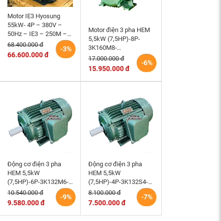
Motor IE3 Hyosung
55kW- 4P – 380V –
Motor điện 3 pha HEM
50Hz – IE3 – 250M –
5,5kW (7,5HP)-8P-
B3 hiệu suất cao
68.400.000 đ
3K160M8-
-3%
66.600.000 đ
220/380/660V-B3 tốc
17.000.000 đ
-6%
độ 730 (750)r/min
15.950.000 đ
động cơ điện cơ Hem
Vihem
Động cơ điện 3 pha
Động cơ điện 3 pha
HEM 5,5kW
HEM 5,5kW
(7,5HP)-6P-3K132M6-
(7,5HP)-4P-3K132S4-
220/380V tốc độ 980 –
220/380V-tốc độ 1440
10.540.000 đ
8.100.000 đ
-9%
-7%
1000 r/min điện cơ
r/min điện cơ Hem
9.580.000 đ
7.500.000 đ
Hem Vihem
Vihem