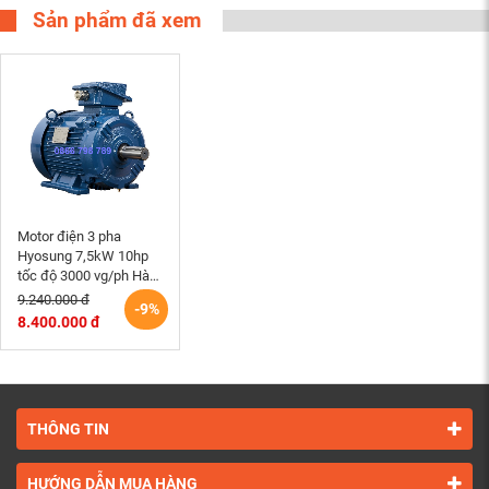
Sản phẩm đã xem
Motor điện 3 pha
Hyosung 7,5kW 10hp
tốc độ 3000 vg/ph Hàn
Quốc chân đế hộp cực
9.240.000 đ
-9%
trên
8.400.000 đ
THÔNG TIN
HƯỚNG DẪN MUA HÀNG