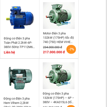
Motor điện 3 pha
132kW (175HP) tốc độ
Động cơ điện 3 pha
740 (750) HEM VIHEM
Toàn Phát 2.2kW-6P-
(Việt Hung) điện cơ Hà
380V-50Hz-TP112M6-
234.000.000 đ
-7%
Nội
B3- tốc độ 940~1000
217.000.000 đ
Liên hệ
r/min
Động cơ điện 3 pha
132kW (175HP) – 6P –
Động cơ điện 3 pha
380V – 4KA315L6 (tốc
Hem Vihem 2,2kW
độ 990 ~1000RPM)