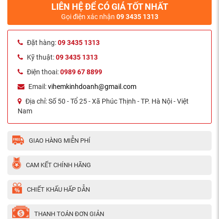
LIÊN HỆ ĐỂ CÓ GIÁ TỐT NHẤT
Gọi điện xác nhận
09 3435 1313
Đặt hàng:
09 3435 1313
Kỹ thuật:
09 3435 1313
Điện thoai:
0989 67 8899
Email:
vihemkinhdoanh@gmail.com
Địa chỉ:
Số 50 - Tổ 25 - Xã Phúc Thịnh - TP. Hà Nội - Việt
Nam
GIAO HÀNG MIỄN PHÍ
CAM KẾT CHÍNH HÃNG
CHIẾT KHẤU HẤP DẪN
THANH TOÁN ĐƠN GIẢN