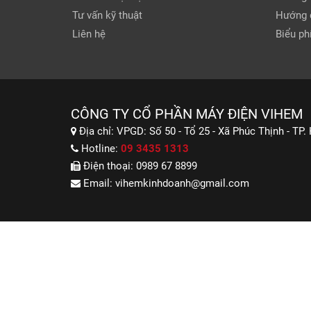
Tư vấn kỹ thuật
Hướng 
Liên hệ
Biểu phí
CÔNG TY CỔ PHẦN MÁY ĐIỆN VIHEM
Địa chỉ:
VPGD: Số 50 - Tổ 25 - Xã Phúc Thịnh - TP.
Hotline:
09 3435 1313
Điện thoại:
0989 67 8899
Email:
vihemkinhdoanh@gmail.com