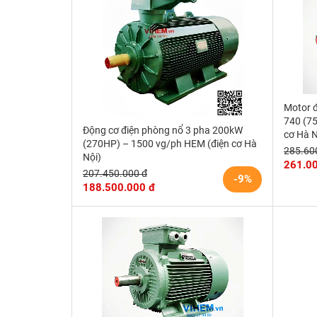
Motor 
740 (7
Động cơ điện phòng nổ 3 pha 200kW
cơ Hà N
(270HP) – 1500 vg/ph HEM (điện cơ Hà
285.60
Nội)
261.0
207.450.000 đ
-9%
188.500.000 đ