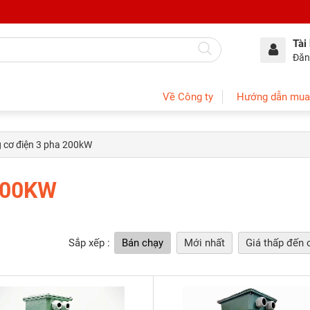
Tài
Đăn
Về Công ty
Hướng dẫn mua
 cơ điện 3 pha 200kW
200KW
Sắp xếp :
Bán chạy
Mới nhất
Giá thấp đến 