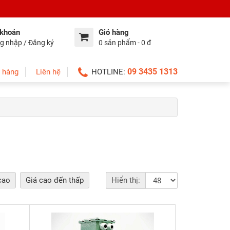
 khoản
Giỏ hàng
g nhập / Đăng ký
0 sản phẩm - 0 đ
09 3435 1313
 hàng
Liên hệ
HOTLINE:
cao
Giá cao đến thấp
Hiển thị: