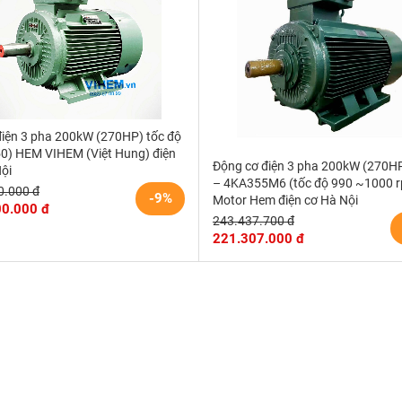
điện 3 pha 200kW (270HP) tốc độ
50) HEM VIHEM (Việt Hung) điện
Động cơ điện 3 pha 200kW (270H
ội
– 4KA355M6 (tốc độ 990 ~1000 
0.000 đ
-9%
Motor Hem điện cơ Hà Nội
00.000 đ
243.437.700 đ
221.307.000 đ