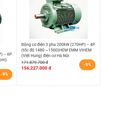
Động cơ điện 3 pha 200kW (270HP) – 4P
(tốc độ 1480 ~1500)HEM EMM VIHEM
P) – 6P
(Việt Hung) điện cơ Hà Nội
rpm)
171.879.700 đ
-9%
156.227.000 đ
-9%