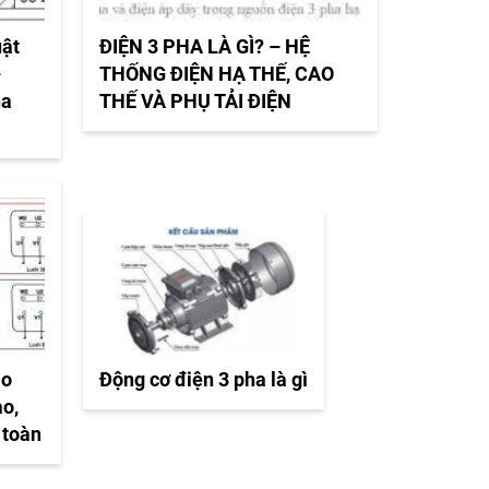
uật
ĐIỆN 3 PHA LÀ GÌ? – HỆ
–
THỐNG ĐIỆN HẠ THẾ, CAO
ha
THẾ VÀ PHỤ TẢI ĐIỆN
ào
Động cơ điện 3 pha là gì
ao,
 toàn