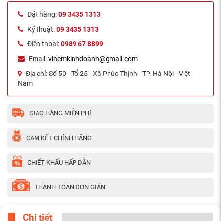
Đặt hàng:
09 3435 1313
Kỹ thuật:
09 3435 1313
Điện thoai:
0989 67 8899
Email:
vihemkinhdoanh@gmail.com
Địa chỉ:
Số 50 - Tổ 25 - Xã Phúc Thịnh - TP. Hà Nội - Việt
Nam
GIAO HÀNG MIỄN PHÍ
CAM KẾT CHÍNH HÃNG
CHIẾT KHẤU HẤP DẪN
THANH TOÁN ĐƠN GIẢN
Chi tiết