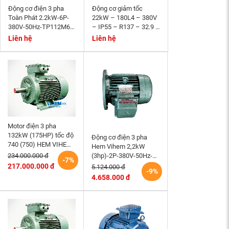
Động cơ điện 3 pha
Động cơ giảm tốc
Toàn Phát 2.2kW-6P-
22kW – 180L4 – 380V
380V-50Hz-TP112M6-
– IP55 – R137 – 32.9 –
B3- tốc độ 940~1000
Momen phanh 200Nm
Liên hệ
Liên hệ
r/min
Motor điện 3 pha
132kW (175HP) tốc độ
Động cơ điện 3 pha
740 (750) HEM VIHEM
Hem Vihem 2,2kW
(Việt Hung) điện cơ Hà
(3hp)-2P-380V-50Hz-
234.000.000 đ
-7%
Nội
3K100S2-B5- tốc độ
217.000.000 đ
5.124.000 đ
-9%
2860~3000 r/min (kiểu
4.658.000 đ
lắp mặt bích)