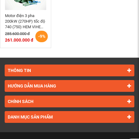
Motor điện 3 pha
200kW (270HP) tốc độ
740 (750) HEM VIHEM
(Việt Hung) điện cơ Hà
285.600.000 đ
-9%
Nội
261.000.000 đ
THÔNG TIN
HƯỚNG DẪN MUA HÀNG
CHÍNH SÁCH
DANH MỤC SẢN PHẨM