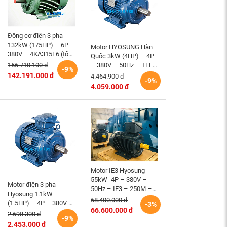
Động cơ điện 3 pha
132kW (175HP) – 6P –
Motor HYOSUNG Hàn
380V – 4KA315L6 (tốc
Quốc 3kW (4HP) – 4P
độ 990 ~1000RPM)
– 380V – 50Hz – TEFC
156.710.100 đ
-9%
HEM VIHEM (Việt
– 100L – B3 (tốc độ
142.191.000 đ
4.464.900 đ
-9%
Hung) điện cơ Hà Nội
1500 r/min)
4.059.000 đ
Motor IE3 Hyosung
55kW- 4P – 380V –
Motor điện 3 pha
50Hz – IE3 – 250M –
Hyosung 1.1kW
B3 hiệu suất cao
68.400.000 đ
(1.5HP) – 4P – 380V –
-3%
66.600.000 đ
50Hz – TEFC – 90S
2.698.300 đ
-9%
(tốc độ 1500rpm)
2.453.000 đ