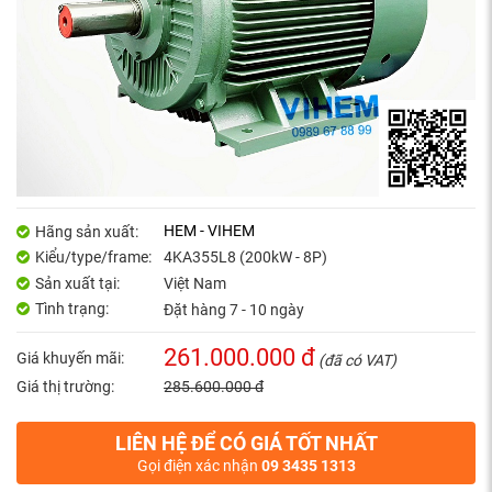
HEM - VIHEM
Hãng sản xuất:
Kiểu/type/frame:
4KA355L8 (200kW - 8P)
Sản xuất tại:
Việt Nam
Tình trạng:
Đặt hàng 7 - 10 ngày
261.000.000 đ
Giá khuyến mãi:
(đã có VAT)
Giá thị trường:
285.600.000 đ
LIÊN HỆ ĐỂ CÓ GIÁ TỐT NHẤT
Gọi điện xác nhận
09 3435 1313