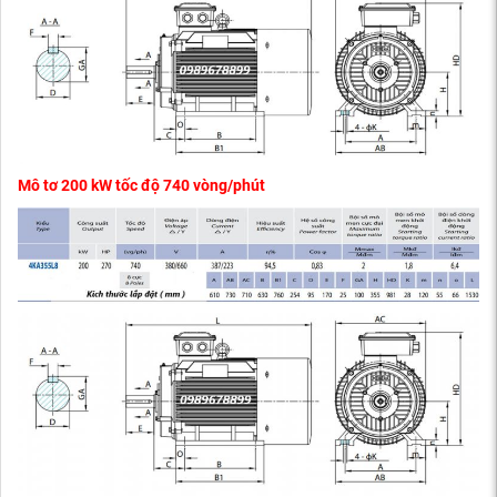
Mô tơ 200 kW tốc độ 740 vòng/phút