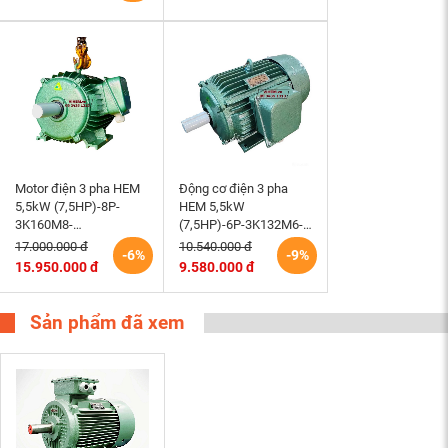
Motor điện 3 pha HEM
Động cơ điện 3 pha
5,5kW (7,5HP)-8P-
HEM 5,5kW
3K160M8-
(7,5HP)-6P-3K132M6-
220/380/660V-B3 tốc
220/380V tốc độ 980 –
17.000.000 đ
10.540.000 đ
-6%
-9%
độ 730 (750)r/min
1000 r/min điện cơ
15.950.000 đ
9.580.000 đ
động cơ điện cơ Hem
Hem Vihem
Vihem
Sản phẩm đã xem