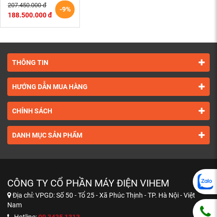
(điện cơ Hà Nội)
207.450.000 đ
-9%
188.500.000 đ
THÔNG TIN
HƯỚNG DẪN MUA HÀNG
CHÍNH SÁCH
DANH MỤC SẢN PHẨM
CÔNG TY CỔ PHẦN MÁY ĐIỆN VIHEM
Địa chỉ:
VPGD: Số 50 - Tổ 25 - Xã Phúc Thịnh - TP. Hà Nội - Việt
Nam
Hotline:
09 3435 1313