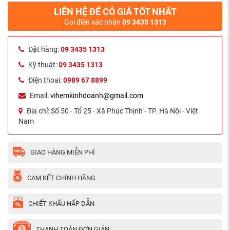
LIÊN HỆ ĐỂ CÓ GIÁ TỐT NHẤT
Gọi điện xác nhận
09 3435 1313
Đặt hàng:
09 3435 1313
Kỹ thuật:
09 3435 1313
Điện thoai:
0989 67 8899
Email:
vihemkinhdoanh@gmail.com
Địa chỉ:
Số 50 - Tổ 25 - Xã Phúc Thịnh - TP. Hà Nội - Việt
Nam
GIAO HÀNG MIỄN PHÍ
CAM KẾT CHÍNH HÃNG
CHIẾT KHẤU HẤP DẪN
THANH TOÁN ĐƠN GIẢN