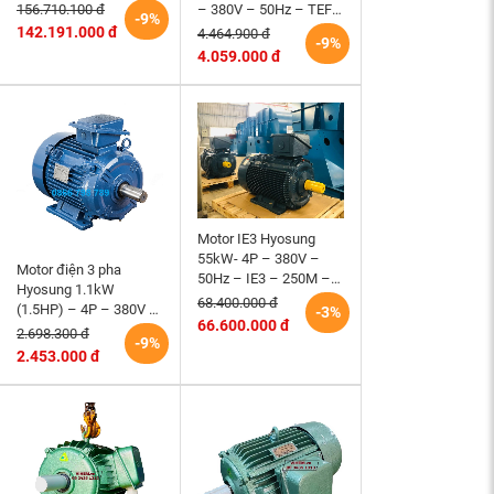
độ 990 ~1000RPM)
– 380V – 50Hz – TEFC
156.710.100 đ
-9%
HEM VIHEM (Việt
– 100L – B3 (tốc độ
142.191.000 đ
4.464.900 đ
-9%
Hung) điện cơ Hà Nội
1500 r/min)
4.059.000 đ
Motor IE3 Hyosung
55kW- 4P – 380V –
Motor điện 3 pha
50Hz – IE3 – 250M –
Hyosung 1.1kW
B3 hiệu suất cao
68.400.000 đ
(1.5HP) – 4P – 380V –
-3%
66.600.000 đ
50Hz – TEFC – 90S
2.698.300 đ
-9%
(tốc độ 1500rpm)
2.453.000 đ