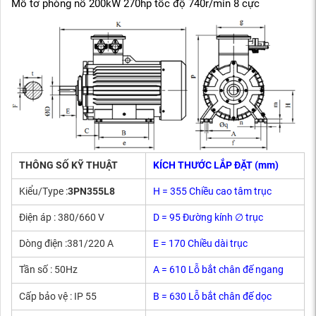
Mô tơ phòng nổ 200kW 270hp tốc độ 740r/min 8 cực
THÔNG SỐ KỸ THUẬT
KÍCH THƯỚC LẮP ĐẶT (mm)
Kiểu/Type :
3PN355L8
H = 355 Chiều cao tâm trục
Điện áp : 380/660 V
D = 95 Đường kính ∅ trục
Dòng điện :381/220 A
E = 170 Chiều dài trục
Tần số : 50Hz
A = 610 Lỗ bắt chân đế ngang
Cấp bảo vệ : IP 55
B = 630 Lỗ bắt chân đế dọc