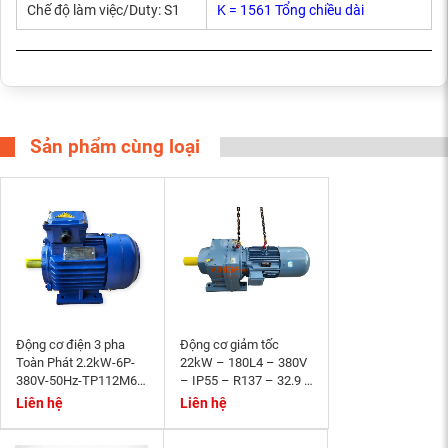
Chế độ làm việc/Duty: S1
K = 1561 Tổng chiều dài
Sản phẩm cùng loại
Động cơ điện 3 pha
Động cơ giảm tốc
Toàn Phát 2.2kW-6P-
22kW – 180L4 – 380V
380V-50Hz-TP112M6-
– IP55 – R137 – 32.9 –
B3- tốc độ 940~1000
Momen phanh 200Nm
Liên hệ
Liên hệ
r/min