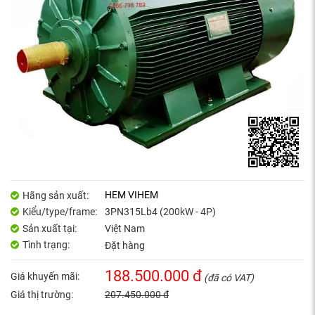
HEM VIHEM
Hãng sản xuất:
Kiểu/type/frame:
3PN315Lb4 (200kW - 4P)
Sản xuất tại:
Việt Nam
Tình trạng:
Đặt hàng
188.500.000 đ
Giá khuyến mãi:
(đã có VAT)
Giá thị trường:
207.450.000 đ