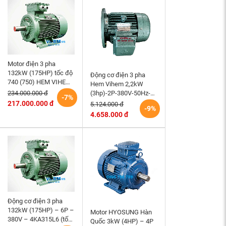
Motor điện 3 pha
132kW (175HP) tốc độ
Động cơ điện 3 pha
740 (750) HEM VIHEM
Hem Vihem 2,2kW
(Việt Hung) điện cơ Hà
(3hp)-2P-380V-50Hz-
234.000.000 đ
-7%
Nội
3K100S2-B5- tốc độ
217.000.000 đ
5.124.000 đ
-9%
2860~3000 r/min (kiểu
4.658.000 đ
lắp mặt bích)
Động cơ điện 3 pha
132kW (175HP) – 6P –
Motor HYOSUNG Hàn
380V – 4KA315L6 (tốc
Quốc 3kW (4HP) – 4P