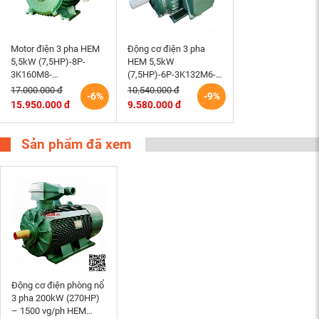
Motor điện 3 pha HEM
Động cơ điện 3 pha
5,5kW (7,5HP)-8P-
HEM 5,5kW
3K160M8-
(7,5HP)-6P-3K132M6-
220/380/660V-B3 tốc
220/380V tốc độ 980 –
17.000.000 đ
10.540.000 đ
-6%
-9%
độ 730 (750)r/min
1000 r/min điện cơ
15.950.000 đ
9.580.000 đ
động cơ điện cơ Hem
Hem Vihem
Vihem
Sản phẩm đã xem
Động cơ điện phòng nổ
3 pha 200kW (270HP)
– 1500 vg/ph HEM