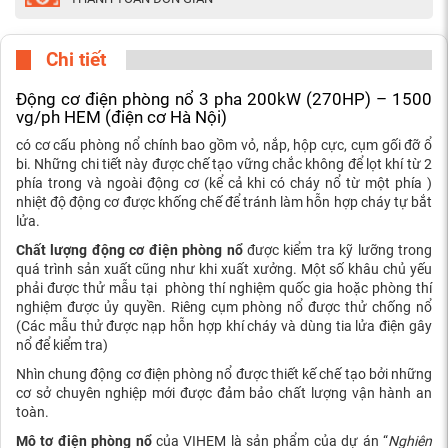
Chi tiết
Động cơ điện phòng nổ 3 pha 200kW (270HP) – 1500
vg/ph HEM (điện cơ Hà Nội)
có cơ cấu phòng nổ chính bao gồm vỏ, nắp, hộp cực, cụm gối đỡ ổ
bi. Những chi tiết này được chế tạo vững chắc không để lọt khí từ 2
phía trong và ngoài động cơ (kể cả khi có cháy nổ từ một phía )
nhiệt độ động cơ được khống chế để tránh làm hỗn hợp cháy tự bắt
lửa.
Chất lượng động cơ điện phòng nổ
được kiểm tra kỹ lưỡng trong
quá trình sản xuất cũng như khi xuất xưởng. Một số khâu chủ yếu
phải được thử mẫu tại phòng thí nghiệm quốc gia hoặc phòng thí
nghiệm được ủy quyền. Riêng cụm phòng nổ được thử chống nổ
(Các mẫu thử được nạp hỗn hợp khí cháy và dùng tia lửa điện gây
nổ để kiểm tra)
Nhìn chung động cơ điện phòng nổ được thiết kế chế tạo bởi những
cơ sở chuyên nghiệp mới được đảm bảo chất lượng vận hành an
toàn.
Mô tơ điện phòng nổ
của VIHEM là sản phẩm của dự án “
Nghiên