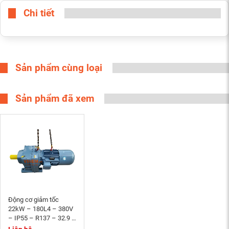
Chi tiết
Sản phẩm cùng loại
Sản phẩm đã xem
Động cơ giảm tốc
22kW – 180L4 – 380V
– IP55 – R137 – 32.9 –
Momen phanh 200Nm