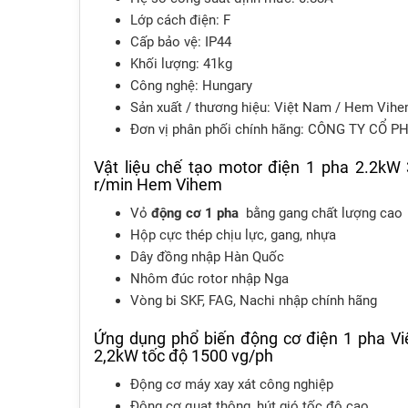
Lớp cách điện: F
Cấp bảo vệ: IP44
Khối lượng: 41kg
Công nghệ: Hungary
Sản xuất / thương hiệu: Việt Nam / Hem Vih
Đơn vị phân phối chính hãng: CÔNG TY CỔ
Vật liệu chế tạo motor điện 1 pha 2.2kW
r/min Hem Vihem
Vỏ
động cơ 1 pha
bằng gang chất lượng cao
Hộp cực thép chịu lực, gang, nhựa
Dây đồng nhập Hàn Quốc
Nhôm đúc rotor nhập Nga
Vòng bi SKF, FAG, Nachi nhập chính hãng
Ứng dụng phổ biến động cơ điện 1 pha V
2,2kW tốc độ 1500 vg/ph
Động cơ máy xay xát công nghiệp
Động cơ quạt thông, hút gió tốc độ cao