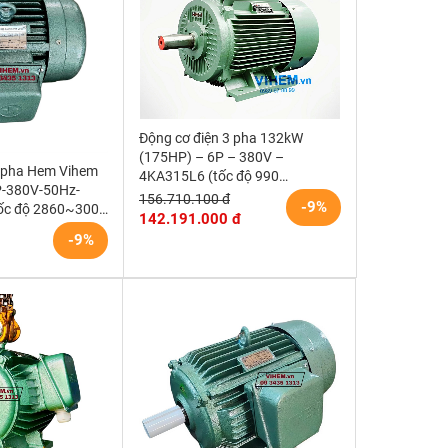
Động cơ điện 3 pha 132kW
(175HP) – 6P – 380V –
3 pha Hem Vihem
4KA315L6 (tốc độ 990
P-380V-50Hz-
~1000RPM) HEM VIHEM (Việt
156.710.100 đ
-9%
ốc độ 2860~3000
Hung) điện cơ Hà Nội
142.191.000 đ
 mặt bích)
-9%