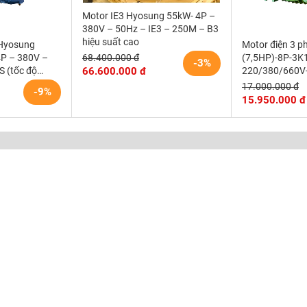
Motor IE3 Hyosung 55kW- 4P –
380V – 50Hz – IE3 – 250M – B3
hiệu suất cao
 Hyosung
Motor điện 3 
4P – 380V –
(7,5HP)-8P-3K
68.400.000 đ
-3%
S (tốc độ
220/380/660V-
66.600.000 đ
(750)r/min độn
17.000.000 đ
-9%
Vihem
15.950.000 đ