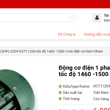
Tài
Đăn
Về Công ty
Hướng dẫn mua
W (3HP)-220V-KCT112S4 tốc độ 1460 -1500 r/min điện cơ Hem Vihem
Động cơ điện 1 p
tốc độ 1460 -1500
KCT112S
Kiểu/type/frame:
Sản xuất tại:
Việt Nam
Tình trạng:
Còn hàng