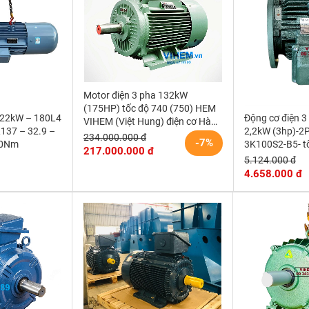
Motor điện 3 pha 132kW
(175HP) tốc độ 740 (750) HEM
 22kW – 180L4
Động cơ điện 
VIHEM (Việt Hung) điện cơ Hà
R137 – 32.9 –
2,2kW (3hp)-2
Nội
234.000.000 đ
-7%
00Nm
3K100S2-B5- t
217.000.000 đ
r/min (kiểu lắp
5.124.000 đ
4.658.000 đ