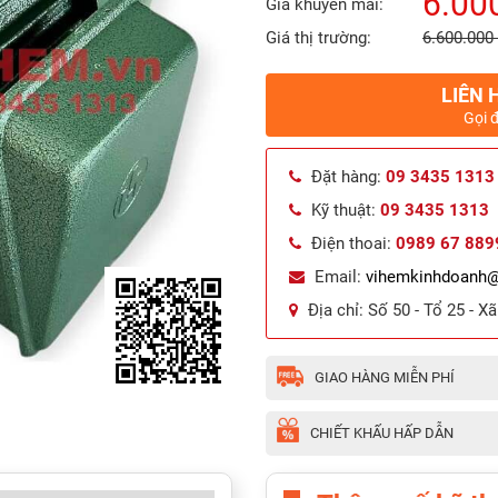
6.00
Giá khuyến mãi:
Giá thị trường:
6.600.000
LIÊN 
Gọi 
Đặt hàng:
09 3435 1313
Kỹ thuật:
09 3435 1313
Điện thoai:
0989 67 889
Email:
vihemkinhdoanh
Địa chỉ:
Số 50 - Tổ 25 - X
GIAO HÀNG MIỄN PHÍ
CHIẾT KHẤU HẤP DẪN