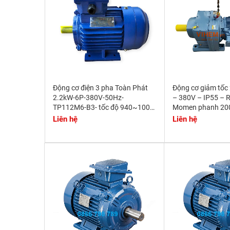
Động cơ điện 3 pha Toàn Phát
Động cơ giảm tốc
2.2kW-6P-380V-50Hz-
– 380V – IP55 – 
TP112M6-B3- tốc độ 940~1000
Momen phanh 2
r/min
Liên hệ
Liên hệ