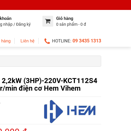
 khoản
Giỏ hàng
g nhập / Đăng ký
0 sản phẩm - 0 đ
09 3435 1313
 hàng
Liên hệ
HOTLINE:
ha 2,2kW (3HP)-220V-KCT112S4
 r/min điện cơ Hem Vihem
4