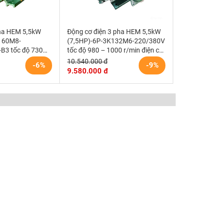
pha HEM 5,5kW
Động cơ điện 3 pha HEM 5,5kW
160M8-
(7,5HP)-6P-3K132M6-220/380V
B3 tốc độ 730
tốc độ 980 – 1000 r/min điện cơ
g cơ điện cơ Hem
Hem Vihem
10.540.000 đ
-6%
-9%
9.580.000 đ