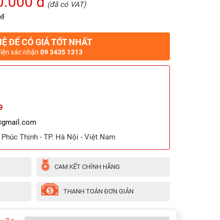
0.000 đ
(đã có VAT)
 đ
HỆ ĐỂ CÓ GIÁ TỐT NHẤT
điện xác nhận
09 3435 1313
9
@gmail.com
ã Phúc Thịnh - TP. Hà Nội - Việt Nam
CAM KẾT CHÍNH HÃNG
THANH TOÁN ĐƠN GIẢN