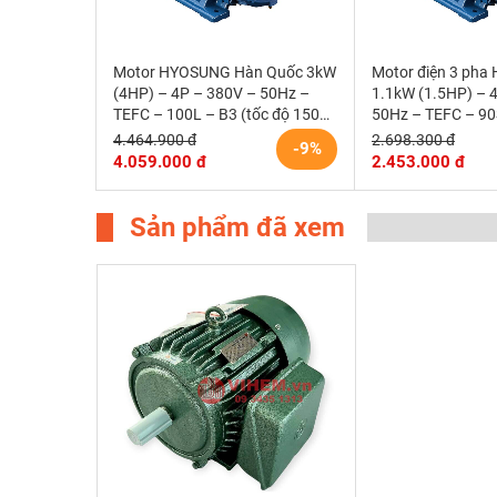
Motor HYOSUNG Hàn Quốc 3kW
Motor điện 3 pha
(4HP) – 4P – 380V – 50Hz –
1.1kW (1.5HP) – 
TEFC – 100L – B3 (tốc độ 1500
50Hz – TEFC – 90
r/min)
1500rpm)
4.464.900 đ
2.698.300 đ
-9%
4.059.000 đ
2.453.000 đ
Sản phẩm đã xem