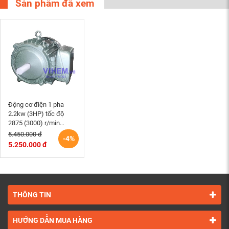
Sản phẩm đã xem
Động cơ điện 1 pha
2.2kw (3HP) tốc độ
2875 (3000) r/min
HEM- VIHEM (Việt
5.450.000 đ
-4%
Hung)
5.250.000 đ
THÔNG TIN
HƯỚNG DẪN MUA HÀNG