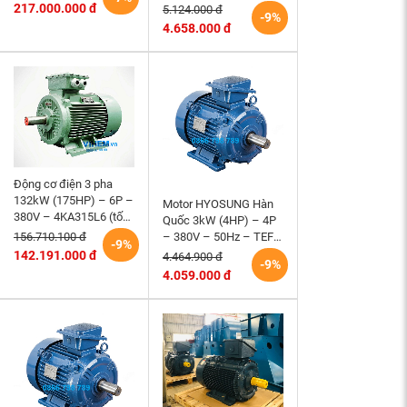
Nội
3K100S2-B5- tốc độ
217.000.000 đ
5.124.000 đ
-9%
2860~3000 r/min (kiểu
4.658.000 đ
lắp mặt bích)
Động cơ điện 3 pha
132kW (175HP) – 6P –
Motor HYOSUNG Hàn
380V – 4KA315L6 (tốc
Quốc 3kW (4HP) – 4P
độ 990 ~1000RPM)
– 380V – 50Hz – TEFC
156.710.100 đ
-9%
HEM VIHEM (Việt
– 100L – B3 (tốc độ
142.191.000 đ
4.464.900 đ
-9%
Hung) điện cơ Hà Nội
1500 r/min)
4.059.000 đ