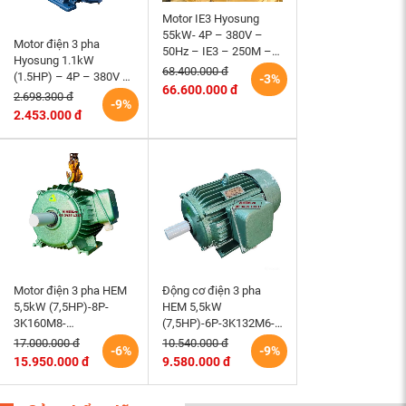
Motor IE3 Hyosung
55kW- 4P – 380V –
Motor điện 3 pha
50Hz – IE3 – 250M –
Hyosung 1.1kW
B3 hiệu suất cao
68.400.000 đ
(1.5HP) – 4P – 380V –
-3%
66.600.000 đ
50Hz – TEFC – 90S
2.698.300 đ
-9%
(tốc độ 1500rpm)
2.453.000 đ
Motor điện 3 pha HEM
Động cơ điện 3 pha
5,5kW (7,5HP)-8P-
HEM 5,5kW
3K160M8-
(7,5HP)-6P-3K132M6-
220/380/660V-B3 tốc
220/380V tốc độ 980 –
17.000.000 đ
10.540.000 đ
-6%
-9%
độ 730 (750)r/min
1000 r/min điện cơ
15.950.000 đ
9.580.000 đ
động cơ điện cơ Hem
Hem Vihem
Vihem