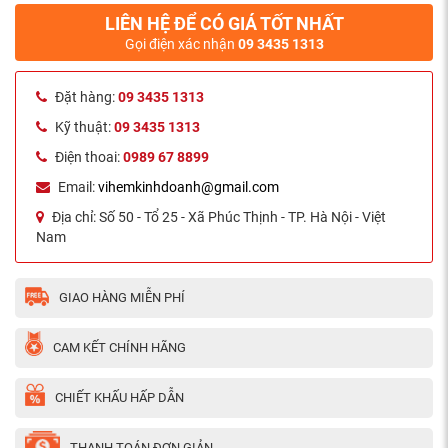
LIÊN HỆ ĐỂ CÓ GIÁ TỐT NHẤT
Gọi điện xác nhận
09 3435 1313
Đặt hàng:
09 3435 1313
Kỹ thuật:
09 3435 1313
Điện thoai:
0989 67 8899
Email:
vihemkinhdoanh@gmail.com
Địa chỉ:
Số 50 - Tổ 25 - Xã Phúc Thịnh - TP. Hà Nội - Việt
Nam
GIAO HÀNG MIỄN PHÍ
CAM KẾT CHÍNH HÃNG
CHIẾT KHẤU HẤP DẪN
THANH TOÁN ĐƠN GIẢN