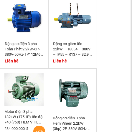
Động cơ điện 3 pha
Động cơ giảm tốc
Toàn Phát 2.2kW-6P-
22kW – 180L4 – 380V
380V-50Hz-TP112M6-
– IP55 – R137 – 32.9 –
B3- tốc độ 940~1000
Momen phanh 200Nm
Liên hệ
Liên hệ
r/min
Motor điện 3 pha
132kW (175HP) tốc độ
Động cơ điện 3 pha
740 (750) HEM VIHEM
Hem Vihem 2,2kW
(Việt Hung) điện cơ Hà
(3hp)-2P-380V-50Hz-
234.000.000 đ
-7%