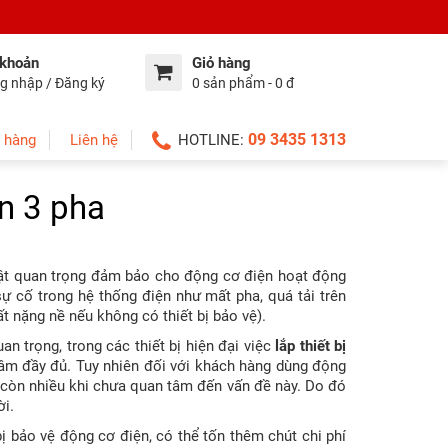
 khoản
Giỏ hàng
g nhập / Đăng ký
0 sản phẩm - 0 đ
09 3435 1313
 hàng
Liên hệ
HOTLINE:
ện 3 pha
thuật quan trọng đảm bảo cho động cơ điện hoạt động
sự cố trong hệ thống điện như mất pha, quá tải trên
t nặng nề nếu không có thiết bị bảo vệ).
an trọng, trong các thiết bị hiện đại việc
lắp thiết bị
tâm đầy đủ. Tuy nhiên đối với khách hàng dùng động
ì còn nhiều khi chưa quan tâm đến vấn đề này. Do đó
ời.
ị bảo vệ động cơ điện, có thể tốn thêm chút chi phí