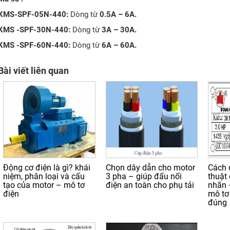
KMS-SPF-05N-440:
Dòng từ
0.5A – 6A.
KMS -SPF-30N-440:
Dòng từ
3A – 30A.
KMS -SPF-60N-440:
Dòng từ
6A – 60A.
Bài viết liên quan
Động cơ điện là gì? khái
Chọn dây dẫn cho motor
Cách 
niệm, phân loại và cấu
3 pha – giúp đấu nối
thuật
tạo của motor – mô tơ
điện an toàn cho phụ tải
nhãn 
điện
mô tơ
đúng