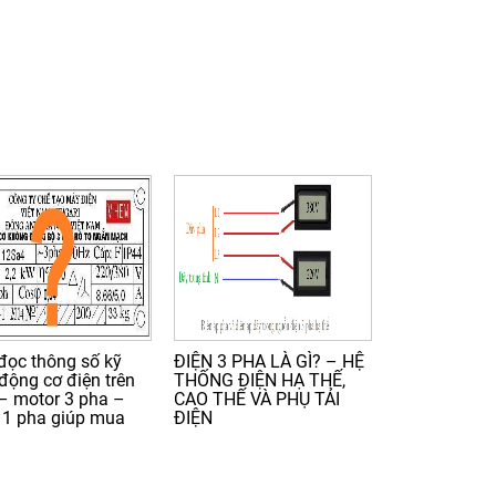
đọc thông số kỹ
ĐIỆN 3 PHA LÀ GÌ? – HỆ
 động cơ điện trên
THỐNG ĐIỆN HẠ THẾ,
– motor 3 pha –
CAO THẾ VÀ PHỤ TẢI
 1 pha giúp mua
ĐIỆN