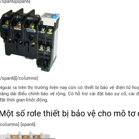
[/span6][span6]
[/span6][/columns]
Ngoài ra trên thị trường hiện nay còn có thiết bị bảo vệ điện tử 
năng dải điểu chỉnh bảo vệ rộng. Có hỗ trợ cài đặt báo sự cố, cài đ
đặt thời gian khởi động,
Một số rơle thiết bị bảo vệ cho mô tơ
[columns] [span6]