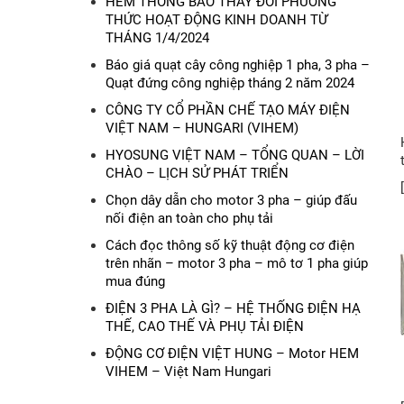
HEM THỐNG BÁO THAY ĐỔI PHƯƠNG
THỨC HOẠT ĐỘNG KINH DOANH TỪ
THÁNG 1/4/2024
Báo giá quạt cây công nghiệp 1 pha, 3 pha –
Quạt đứng công nghiệp tháng 2 năm 2024
CÔNG TY CỔ PHẦN CHẾ TẠO MÁY ĐIỆN
VIỆT NAM – HUNGARI (VIHEM)
HYOSUNG VIỆT NAM – TỔNG QUAN – LỜI
CHÀO – LỊCH SỬ PHÁT TRIỂN
Chọn dây dẫn cho motor 3 pha – giúp đấu
nối điện an toàn cho phụ tải
Cách đọc thông số kỹ thuật động cơ điện
trên nhãn – motor 3 pha – mô tơ 1 pha giúp
mua đúng
ĐIỆN 3 PHA LÀ GÌ? – HỆ THỐNG ĐIỆN HẠ
THẾ, CAO THẾ VÀ PHỤ TẢI ĐIỆN
ĐỘNG CƠ ĐIỆN VIỆT HUNG – Motor HEM
VIHEM – Việt Nam Hungari