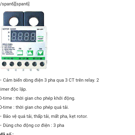
[/span6][span6]
– Cảm biến dòng điện 3 pha qua 3 CT trên relay. 2
timer độc lập.
D-time : thời gian cho phép khởi động.
O-time : thời gian cho phép quá tải.
– Bảo vệ quá tải, thấp tải, mất pha, kẹt rotor.
– Dùng cho động cơ điện : 3 pha
M
ã
s
ố
: