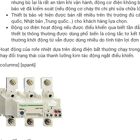
nhưng bù lại là rất an tâm khi vận hành, động cơ điện không b
bảo vệ đã kiểm soát (nếu động cơ cháy thì chi phí sửa chữa lớ
Thiết bị bảo vệ hiện được bán rất nhiều trên thị trường đủ 
quốc, Nhật bản ,Trung quốc…) cho khách hàng lựa chọn.
Động cơ điện hoạt động nếu được điểu khiển qua biết tần đẵ
thiết bị thông thường được dùng phổ biến là công tắc tơ kết 
thường khởi động từ vẫn được dùng nhiều do tính tiện lợi đơn 
Hoạt động của rơle nhiệt dựa trên dòng điện bất thường chạy trong
thay đổi trạng thái của thanh lưỡng kim tác động ngắt điểu khiển.
[columns] [span6]