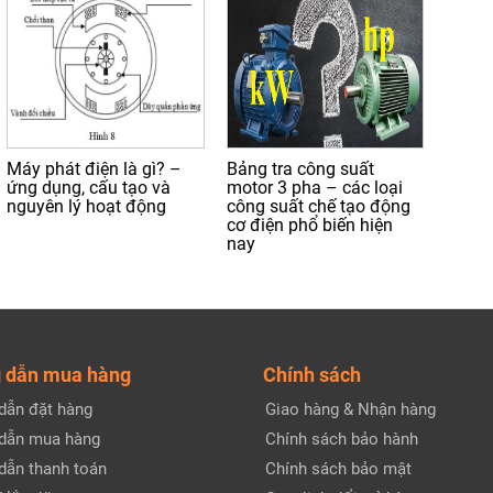
Máy phát điện là gì? –
Bảng tra công suất
ứng dụng, cấu tạo và
motor 3 pha – các loại
nguyên lý hoạt động
công suất chế tạo động
cơ điện phổ biến hiện
nay
 dẫn mua hàng
Chính sách
dẫn đặt hàng
Giao hàng & Nhận hàng
dẫn mua hàng
Chính sách bảo hành
dẫn thanh toán
Chính sách bảo mật