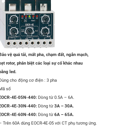
B
ả
o v
ệ
qu
á
t
ả
i, m
ấ
t pha, ch
ạ
m
đấ
t, ng
ắ
n m
ạ
ch,
k
ẹ
t rotor, ph
â
n bi
ệ
t c
á
c lo
ạ
i s
ự
c
ố
kh
á
c nhau
b
ằ
ng led.
Dùng cho động cơ điện : 3 pha
Mã số
EOCR-4E-05N-440:
Dòng từ 0.5A – 6A.
EOCR-4E-30N-440:
Dòng từ
3A – 30A.
EOCR-4E-60N-440:
Dòng từ
6A – 65A.
– Trên 60A dùng EOCR-4E-05 với CT phụ tương ứng.