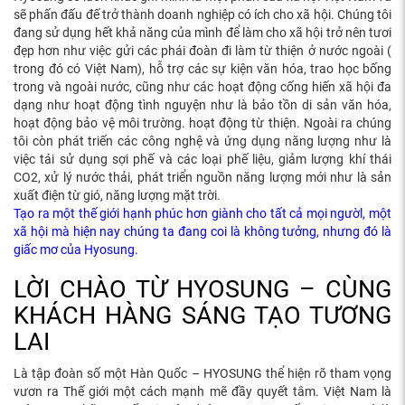
sẽ phấn đấu đế trở thành doanh nghiệp có ích cho xã hội. Chúng tôi
đang sử dụng hết khả năng của mình để làm cho xã hội trở nên tươi
đẹp hơn như việc gửi các phái đoàn đi làm từ thiện ở nước ngoài (
trong đó có Việt Nam), hỗ trợ các sự kiện văn hóa, trao học bống
trong và ngoài nước, cũng như các hoạt động cống hiến xã hội đa
dạng như hoạt động tình nguyện như là bảo tồn di sản văn hóa,
hoạt động bảo vệ môi trường. hoạt động từ thiện. Ngoài ra chúng
tôi còn phát triến các công nghệ và ứng dụng năng lượng như là
việc tái sử dụng sợi phế và các loại phế liệu, giảm lượng khí thái
CO2, xử lý nước thải, phát triển nguồn năng lượng mới như là sản
xuất điện từ gió, năng lượng mặt trời.
Tạo ra một thế giới hạnh phúc hơn giành cho tất cả mọi ngườl, một
xã hội mà hiện nay chúng ta đang coi là không tưởng, nhưng đó là
giấc mơ của Hyosung.
LỜI CHÀO TỪ HYOSUNG – CÙNG
KHÁCH HÀNG SÁNG TẠO TƯƠNG
LAI
Là tập đoàn số một Hàn Quốc – HYOSUNG thể hiện rõ tham vọng
vươn ra Thế giới một cách mạnh mẽ đầy quyết tâm. Việt Nam là