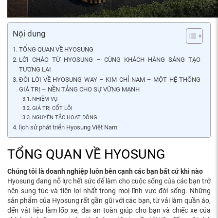
Nội dung
TỔNG QUAN VỀ HYOSUNG
LỜI CHÀO TỪ HYOSUNG – CÙNG KHÁCH HÀNG SÁNG TẠO
TƯƠNG LAI
ĐÔI LỜI VỀ HYOSUNG WAY – KIM CHỈ NAM – MỘT HỆ THỐNG
GIÁ TRỊ – NỀN TẢNG CHO SỰ VỮNG MẠNH
NHIỆM VỤ
GIÁ TRỊ CỐT LÕI
NGUYÊN TẮC HOẠT ĐỘNG
lịch sử phát triển Hyosung Việt Nam
TỔNG QUAN VỀ HYOSUNG
Chúng tôi là doanh nghiệp luôn bên cạnh các bạn bất cứ khi nào
Hyosung đang nỗ lực hết sức để làm cho cuộc sống của các bạn trở
nên sung túc và tiện lợi nhất trong moị lĩnh vực đời sống. Những
sản phẩm của Hyosung rất gần gũi với các bạn, từ vải làm quần áo,
đến vật liệu làm lốp xe, đai an toàn giúp cho bạn và chiếc xe của