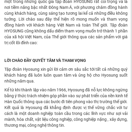
một trong những quốc gia tập đoàn HYOSUNG rất coi trọng và là
nơi tiềm năng bậc nhất Đông Nam Á, với phương châm đồng hành
cùng khách hàng, cùng sáng tạo tương lai kể cả những điều không
tưởng. Lời chào sau đây thể hiện rõ mong muốn và tham vọng
đồng hành với khách hàng Việt Nam và toàn Thế giới. Tập đoàn
HYOSUNG cũng không dấu diếm tham vọng muốn trở thành 1 phần
của xã hội Việt Nam, của Thế giới thông qua các sản phẩm với giá
trị cốt lõi đỉnh cao:
LỜI CHÀO ĐẦY QUYẾT TÂM VÀ THAM VỌNG
Tập đoàn Hyosung xin gửi lời cảm ơn sâu sắc tới tất cả những quý
khách hàng đã luôn luôn quan tâm và ủng hộ cho Hyosung suốt
những năm qua.
Kể từ khi thành lập vào năm 1966, Hyosung đã nỗ lực không ngừng
bằng ý thức trách nhiệm góp phần vào sự phát triển của nền kinh tế
Hàn Quốc thông qua các bước đi tiên phong vào thị trường thế giới.
Kết quả là Hyosung đã khẳng định được vị thế vững chắc với tư
cách là một doanh nghiệp toàn cầu trong các lĩnh vực như sợi vải
mành, hóa chất, vật liệu công nghiệp, công nghiệp nặng , xây dựng,
thương mại, công nghệ thông tin.