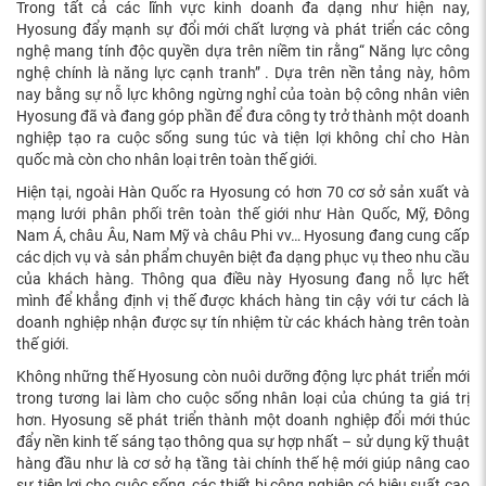
Trong tất cả các lĩnh vực kinh doanh đa dạng như hiện nay,
Hyosung đẩy mạnh sự đổi mới chất lượng và phát triển các công
nghệ mang tính độc quyền dựa trên niềm tin rằng“ Năng lực công
nghệ chính là năng lực cạnh tranh” . Dựa trên nền tảng này, hôm
nay bằng sự nỗ lực không ngừng nghỉ của toàn bộ công nhân viên
Hyosung đã và đang góp phần để đưa công ty trở thành một doanh
nghiệp tạo ra cuộc sống sung túc và tiện lợi không chỉ cho Hàn
quốc mà còn cho nhân loại trên toàn thế giới.
Hiện tại, ngoài Hàn Quốc ra Hyosung có hơn 70 cơ sở sản xuất và
mạng lưới phân phối trên toàn thế giới như Hàn Quốc, Mỹ, Đông
Nam Á, châu Âu, Nam Mỹ và châu Phi vv… Hyosung đang cung cấp
các dịch vụ và sản phẩm chuyên biệt đa dạng phục vụ theo nhu cầu
của khách hàng. Thông qua điều này Hyosung đang nỗ lực hết
mình để khẳng định vị thế được khách hàng tin cậy với tư cách là
doanh nghiệp nhận được sự tín nhiệm từ các khách hàng trên toàn
thế giới.
Không những thế Hyosung còn nuôi dưỡng động lực phát triển mới
trong tương lai làm cho cuộc sống nhân loại của chúng ta giá trị
hơn. Hyosung sẽ phát triển thành một doanh nghiệp đổi mới thúc
đẩy nền kinh tế sáng tạo thông qua sự hợp nhất – sử dụng kỹ thuật
hàng đầu như là cơ sở hạ tầng tài chính thế hệ mới giúp nâng cao
sự tiện lợi cho cuộc sống, các thiết bị công nghiệp có hiệu suất cao