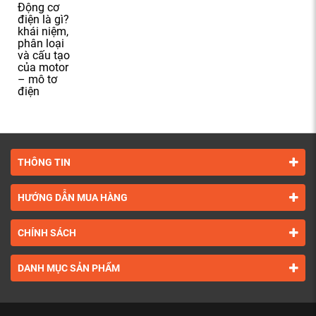
Động cơ
điện là gì?
khái niệm,
phân loại
và cấu tạo
của motor
– mô tơ
điện
THÔNG TIN
HƯỚNG DẪN MUA HÀNG
CHÍNH SÁCH
DANH MỤC SẢN PHẨM