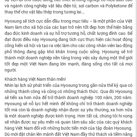
và ngành công nghiệp vật liệu điện tử, sợi carbon và Polyketone để
thay thế cho vật liệu thép trong tương lai….
Hyosung sẽ tích cực dẫn đầu trong mục tiêu – là một phần của Việt
Nam làm cho xã hội của các bạn trở nên tốt đẹp hơn thể hiện bằng
đạo đức kinh doanh và sự hỗ trợ tương hỗ, chất lượng đỉnh cao. Để
đạt được điều này Hyosung đang tích cực thực hiện các hoạt động
cống hiến xã hội và tạo ra việc làm cho các công nhân viên lao động
phổ thông đang gặp khó khăn trong cuộc sống. Hyosung sẽ trở
thành một doanh nghiệp nền tảng trong việc xây dựng một thế giới
tốt đẹp một Việt Nam đang lớn mạnh, đáng sống cho tất cả mọi
người.
Khách hàng Việt Nam thân mến!
Nhìn lại lịch sử phát triển của Hyosung trong gần nửa thế kỷ qua có
những thành công và cũng có những thách thức. Qua đó Hyosung
sẽ tiến xa hơn nữa để trở thành doanh nghiệp 100 năm, 200 năm.
Hyosung sẽ nỗ lực hết mình để không chỉ trở thành doanh nghiệp
tốt mà còn là doanh nghiệp nhận được sự yêu thương, xa hơn nữa
là môt doanh nghiệp được kính trọng. Hơn tất cả, chúng tôi hi vọng
sẽ nhận được sự yêu mến và quan tâm sâu sắc của các quý khách
hàng Việt Nam đối với những bước tiến mới của tập đoàn Hyosung.
Dù mới đặt chân lên mảnh đất Việt Nam đầy thử thách và tiềm năng