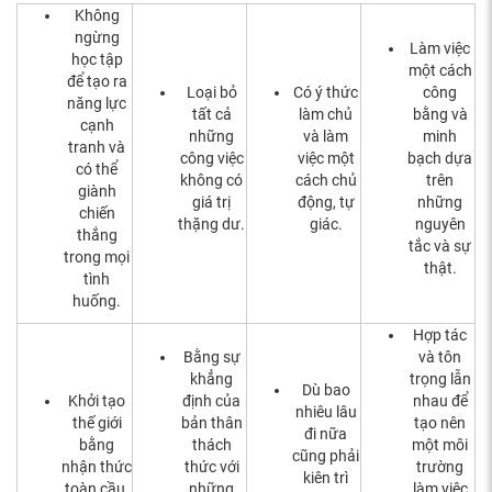
Không
ngừng
Làm việc
học tập
một cách
để tạo ra
Loại bỏ
Có ý thức
công
năng lực
tất cả
làm chủ
bằng và
cạnh
những
và làm
minh
tranh và
công việc
việc một
bạch dựa
có thể
không có
cách chủ
trên
giành
giá trị
động, tự
những
chiến
thặng dư.
giác.
nguyên
thắng
tắc và sự
trong mọi
thật.
tình
huống.
Hợp tác
Bằng sự
và tôn
khẳng
trọng lẫn
Dù bao
Khởi tạo
định của
nhau để
nhiêu lâu
thế giới
bản thân
tạo nên
đi nữa
bằng
thách
một môi
cũng phải
nhận thức
thức với
trường
kiên trì
toàn cầu.
những
làm việc