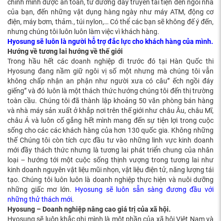
chính mình được an toàn, từ đường dây truyền tải tiện đến ngôi nhà
của bạn, đến những vật dụng hàng ngày như máy ATM, động cơ
điện, máy bơm, thảm., túi nylon,… Có thể các bạn sẽ không đế ý đến,
nhưng chúng tôi luôn luôn làm việc vì khách hàng.
Hyosung sẽ luôn là người hỗ trợ đắc lực cho khách hàng của mình.
Hướng về tương lai hướng về thế giới
Trong hầu hết các doanh nghiệp đi trước đó tại Hàn Quốc thi
Hyosung đang nầm giữ ngôi vị số một nhưng mà chúng tôi vẫn
không chấp nhận an phận như người xưa có câu” ếch ngồi đáy
giếng” và đó luôn là một thách thức hướng chúng tôi đến thị trường
toàn cầu. Chúng tôi đã thành lập khoảng 50 văn phòng bán hàng
và nhà máy sản xuất ở khắp nơi trên thế giới như châu Âu, châu Mĩ,
châu Á và luôn cố gắng hết mình mang đến sự tiện lợi trong cuộc
sống cho các các khách hàng của hơn 130 quốc gia. Không những
thế Chúng tôi còn tích cực đầu tư vào những linh vực kinh doanh
mới đầy thách thức nhưng là tương lai phát triển chung của nhân
loại – hướng tới một cuộc sống thịnh vượng trong tương lai như
kinh doanh nguyên vật liệu mũi nhọn, vật liệu điện tử, năng lượng tái
tạo. Chúng tôi luôn luôn là doanh nghiệp thực hiện và nuôi dưỡng
những giấc mơ lớn.
Hyosung sẽ luôn sẵn sàng đương đầu với
những thử thách mới
.
Hyosung – Doanh nghiệp nâng cao giá trị của xã hội.
Hyosung sẽ luôn khắc ghi mình là một phần của xã hội Việt Nam và