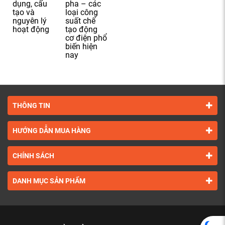
dụng, cấu
pha – các
tạo và
loại công
nguyên lý
suất chế
hoạt động
tạo động
cơ điện phổ
biến hiện
nay
THÔNG TIN
HƯỚNG DẪN MUA HÀNG
CHÍNH SÁCH
DANH MỤC SẢN PHẨM