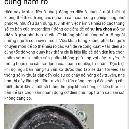
cũng nắm rõ
Hiện nay Motor điện 3 pha ( động cơ điện 3 pha) là một thiết bị
không thể thiếu trong các nghành sản xuất công nghiệp cũng như
phục vụ nhu cầu dân dụng, tuy nhiên việc nắm và hiểu rõ các thông
số cơ bản của motor điện ( động cơ điện) để có sự
lựa chọn
mô tơ
điện 3 pha
phù hợp là vấn đề không phải ai cũng nắm rõ ngoài
những người có chuyên môn. Việc khác hàng không phải là người
chuyên môn để có thể hiểu rõ các vấn đề về công xuất – tải, điện áp
cùng tốc độ vòng quay hay thậm chí là kiểu lắp dễ dẫn đến lựa chọn
nhầm và mua nhầm sản phẩm không phù hợp với dây truyền hệ
thống hoặc nhu cầu sử dụng của doanh nghiệp, tư nhân… Đặc biệt
khi đội ngũ bán hàng tư vấn ko được đào tạo sẽ dẫn tới việc sai
thông số kỹ thuật dẫn đến các sự cố cháy nổ hỏng dây truyền, nhẹ
hơn thì gây lãng phí đầu tư và tiêu tốn năng lượng điện không cần
thiết. dưới đây là một số thông tin giúp khách hàng có kiến thức cơ
bản để lựa chọn sản phẩm động cơ điện phù hợp tránh các sai sót
không đáng có.