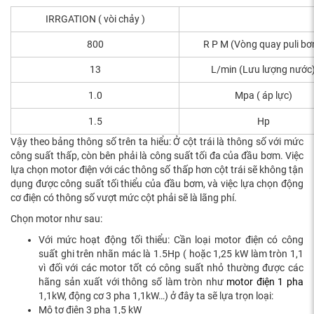
IRRGATION ( vòi chảy )
800
R P M (Vòng quay puli b
13
L/min (Lưu lượng nước
1.0
Mpa ( áp lực)
1.5
Hp
Vậy theo bảng thông số trên ta hiểu: Ở cột trái là thông số với mức
công suất thấp, còn bên phải là công suất tối đa của đầu bơm. Việc
lựa chọn motor điện với các thông số thấp hơn cột trái sẽ không tận
dụng được công suất tối thiểu của đầu bơm, và việc lựa chọn động
cơ điện có thông số vượt mức cột phải sẽ là lãng phí.
Chọn motor như sau:
Với mức hoạt động tối thiểu: Cần loại motor điện có công
suất ghi trên nhãn mác là 1.5Hp ( hoặc 1,25 kW làm tròn 1,1
vì đối với các motor tốt có công suất nhỏ thường được các
hãng sản xuất với thông số làm tròn như
motor điện 1 pha
1,1kW, động cơ 3 pha 1,1kW…) ở đây ta sẽ lựa trọn loại:
Mô tơ điện 3 pha 1,5 kW