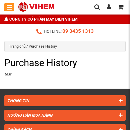
CÔNG TY CỔ PHẦN MÁY ĐIỆN VIHEM
09 3435 1313
HOTLINE:
Trang chủ
/ Purchase History
Purchase History
test
THÔNG TIN
HƯỚNG DẪN MUA HÀNG
CHÍNH SÁCH