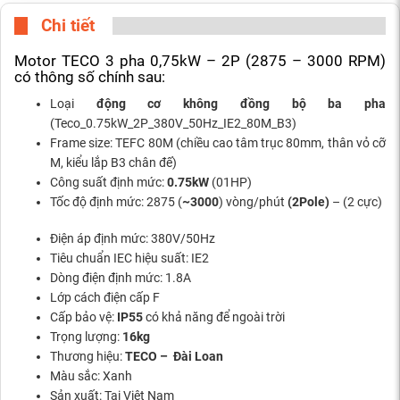
Chi tiết
Motor TECO 3 pha 0,75kW – 2P (2875 – 3000 RPM)
có thông số chính sau:
Loại
động cơ không đồng bộ ba pha
(Teco_0.75kW_2P_380V_50Hz_IE2_80M_B3)
Frame size: TEFC 80M (chiều cao tâm trục 80mm, thân vỏ cỡ
M, kiểu lắp B3 chân đế)
Công suất định mức:
0.75kW
(01HP)
Tốc độ định mức: 2875 (
~3000
) vòng/phút
(2Pole)
– (2 cực)
Điện áp định mức: 380V/50Hz
Tiêu chuẩn IEC hiệu suất: IE2
Dòng điện định mức: 1.8A
Lớp cách điện cấp F
Cấp bảo vệ:
IP55
có khả năng để ngoài trời
Trọng lượng:
16kg
Thương hiệu:
TECO – Đài Loan
Màu sắc: Xanh
Sản xuất: Tại Việt Nam