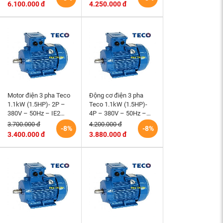
6.100.000 đ
4.250.000 đ
Motor điện 3 pha Teco
Động cơ điện 3 pha
1.1kW (1.5HP)- 2P –
Teco 1.1kW (1.5HP)-
380V – 50Hz – IE2
4P – 380V – 50Hz –
-80M- B3 Đài Loan
IE2 -90S- B3 Đài Loan
3.700.000 đ
4.200.000 đ
-8%
-8%
3.400.000 đ
3.880.000 đ