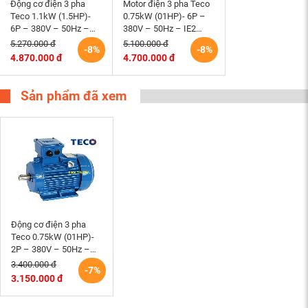
Động cơ điện 3 pha
Motor điện 3 pha Teco
Teco 1.1kW (1.5HP)-
0.75kW (01HP)- 6P –
6P – 380V – 50Hz –
380V – 50Hz – IE2
IE2 -90L- B3 Đài Loan
-90S – B3 Đài Loan
5.270.000 đ
5.100.000 đ
-8%
-8%
4.870.000 đ
4.700.000 đ
Sản phẩm đã xem
Động cơ điện 3 pha
Teco 0.75kW (01HP)-
2P – 380V – 50Hz –
IE2 -80M – B3 Đài Loan
3.400.000 đ
-7%
3.150.000 đ