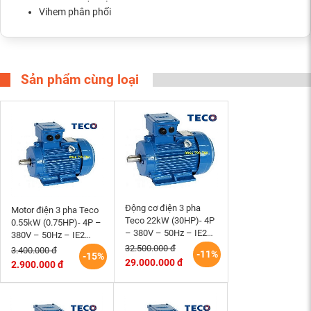
Vihem phân phối
Sản phẩm cùng loại
Động cơ điện 3 pha
Motor điện 3 pha Teco
Teco 22kW (30HP)- 4P
0.55kW (0.75HP)- 4P –
– 380V – 50Hz – IE2
380V – 50Hz – IE2
-180L- B3 Đài Loan
-80M – B3 Đài Loan
32.500.000 đ
3.400.000 đ
-11%
-15%
29.000.000 đ
2.900.000 đ