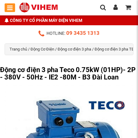
CÔNG TY CỔ PHẦN MÁY ĐIỆN VIHEM
09 3435 1313
HOTLINE:
Trang chủ
/
Động Cơ Điện
/
Động cơ điện 3 pha
/
Động cơ điện 3 pha TECO
Động cơ điện 3 pha Teco 0.75kW (01HP)- 2P
- 380V - 50Hz - IE2 -80M - B3 Đài Loan