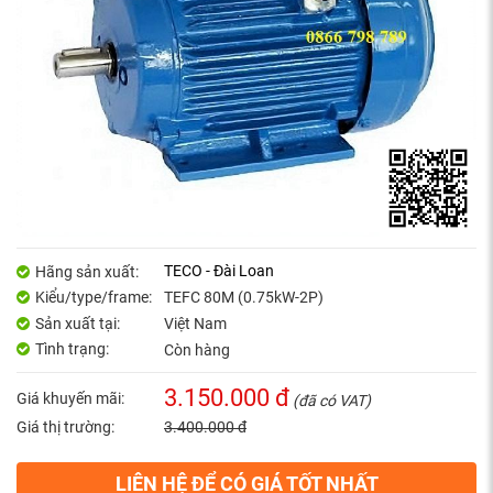
TECO - Đài Loan
Hãng sản xuất:
Kiểu/type/frame:
TEFC 80M (0.75kW-2P)
Sản xuất tại:
Việt Nam
Tình trạng:
Còn hàng
3.150.000 đ
Giá khuyến mãi:
(đã có VAT)
Giá thị trường:
3.400.000 đ
LIÊN HỆ ĐỂ CÓ GIÁ TỐT NHẤT