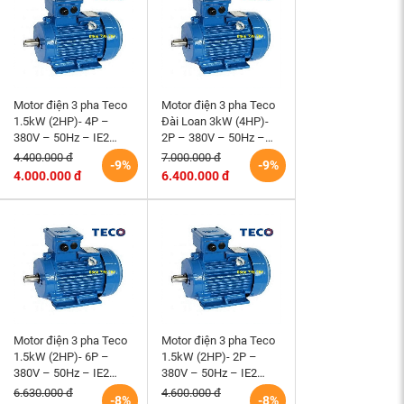
Motor điện 3 pha Teco
Motor điện 3 pha Teco
1.5kW (2HP)- 4P –
Đài Loan 3kW (4HP)-
380V – 50Hz – IE2
2P – 380V – 50Hz –
-90L- B3 Đài Loan
IE2 -100L- B3
4.400.000 đ
7.000.000 đ
-9%
-9%
4.000.000 đ
6.400.000 đ
Motor điện 3 pha Teco
Motor điện 3 pha Teco
1.5kW (2HP)- 6P –
1.5kW (2HP)- 2P –
380V – 50Hz – IE2
380V – 50Hz – IE2
-100L- B3 Đài Loan
-90S- B3 Đài Loan
6.630.000 đ
4.600.000 đ
-8%
-8%