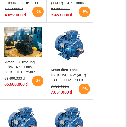
– 380V – 50Hz – TEFC
(1.5HP) – 4P – 380V –
– 100L – B3 (tốc độ
50Hz – TEFC – 90S
4.464.900 đ
2.698.300 đ
-9%
-9%
1500 r/min)
(tốc độ 1500rpm)
4.059.000 đ
2.453.000 đ
Motor IE3 Hyosung
55kW- 4P – 380V –
Motor điện 3 pha
50Hz – IE3 – 250M –
HYOSUNG 3kW (4HP)
B3 hiệu suất cao
68.400.000 đ
– 6P – 380V – 50Hz –
-3%
66.600.000 đ
TEFC – 132S – B3 (tốc
7.756.100 đ
-9%
độ 1000 r/min)
7.051.000 đ