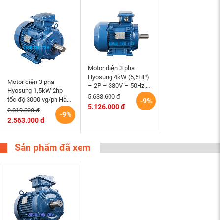
Motor điện 3 pha
Hyosung 4kW (5,5HP)
Motor điện 3 pha
– 2P – 380V – 50Hz –
Hyosung 1,5kW 2hp
TEFC112M – B3 (tốc
5.638.600 đ
tốc độ 3000 vg/ph Hàn
-9%
độ 3000rpm) Hàn Quốc
5.126.000 đ
Quốc chân đế hộp cực
2.819.300 đ
-9%
trên
2.563.000 đ
Sản phẩm đã xem