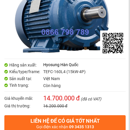
Hyosung Hàn Quốc
Hãng sản xuất:
Kiểu/type/frame:
TEFC-160L4 (15kW-4P)
Sản xuất tại:
Việt Nam
Tình trạng:
Còn hàng
14.700.000 đ
Giá khuyến mãi:
(đã có VAT)
Giá thị trường:
16.200.000 đ
LIÊN HỆ ĐỂ CÓ GIÁ TỐT NHẤT
Gọi điện xác nhận
09 3435 1313