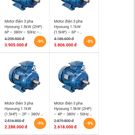
Motor điện 3 pha
Motor điện 3 pha
Hyosung 1.5kW (2HP)
Hyosung 1.1kW
6P – 380V – 50Hz –
(1.5HP) – 6P –
TEFC100L – B3 (tốc độ
220/380V – TEFC –
4.295.500 đ
4.186.600 đ
-9%
-9%
1000 rpm) Hàn Quốc
90L – B3 (tốc độ 1000
3.905.000 đ
3.806.000 đ
rpm)
Motor điện 3 pha
Motor điện 3 pha
Hyosung 1.1kW
Hyosung 1.5kW (2HP)
(1.5HP) – 2P – 380V –
– 4P – 380V – 50Hz –
TEFC – 80M – B3 (tốc
TEFC – 90L – B3 (tốc
2.516.800 đ
2.879.800 đ
-9%
-9%
độ 3000 rpm) Hàn
độ 1500 rpm) Hàn
2.288.000 đ
2.618.000 đ
Quốc
Quốc