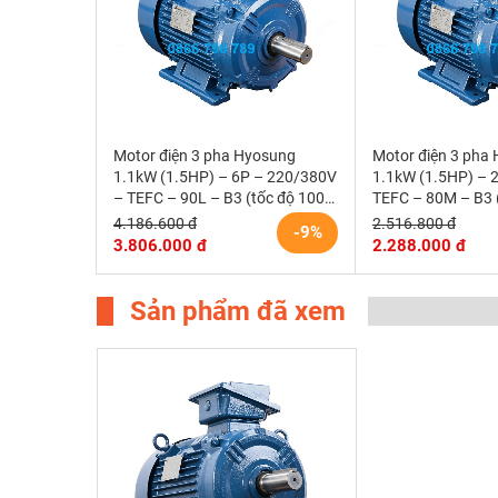
Motor điện 3 pha Hyosung
Motor điện 3 pha
1.1kW (1.5HP) – 6P – 220/380V
1.1kW (1.5HP) – 
– TEFC – 90L – B3 (tốc độ 1000
TEFC – 80M – B3 
rpm)
rpm) Hàn Quốc
4.186.600 đ
2.516.800 đ
-9%
3.806.000 đ
2.288.000 đ
Sản phẩm đã xem