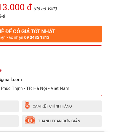
13.000 đ
(đã có VAT)
0 đ
HỆ ĐỂ CÓ GIÁ TỐT NHẤT
điện xác nhận
09 3435 1313
9
@gmail.com
ã Phúc Thịnh - TP. Hà Nội - Việt Nam
CAM KẾT CHÍNH HÃNG
THANH TOÁN ĐƠN GIẢN