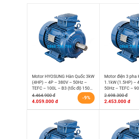
Motor HYOSUNG Hàn Quốc 3kW
Motor điện 3 pha
(4HP) – 4P – 380V – 50Hz –
1.1kW (1.5HP) – 
TEFC – 100L – B3 (tốc độ 1500
50Hz – TEFC – 90
r/min)
1500rpm)
4.464.900 đ
2.698.300 đ
-9%
4.059.000 đ
2.453.000 đ