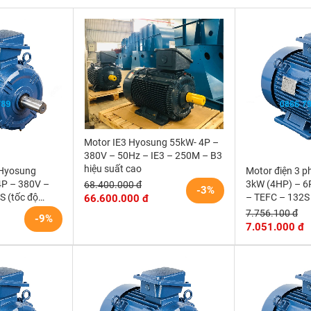
Motor IE3 Hyosung 55kW- 4P –
380V – 50Hz – IE3 – 250M – B3
hiệu suất cao
 Hyosung
Motor điện 3 
4P – 380V –
3kW (4HP) – 6
68.400.000 đ
-3%
S (tốc độ
– TEFC – 132S 
66.600.000 đ
1000 r/min)
7.756.100 đ
-9%
7.051.000 đ