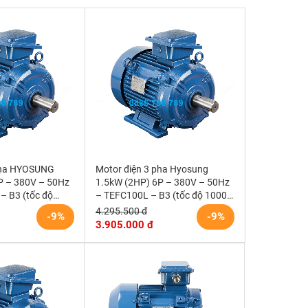
pha HYOSUNG
Motor điện 3 pha Hyosung
P – 380V – 50Hz
1.5kW (2HP) 6P – 380V – 50Hz
– B3 (tốc độ
– TEFC100L – B3 (tốc độ 1000
rpm) Hàn Quốc
4.295.500 đ
-9%
-9%
3.905.000 đ