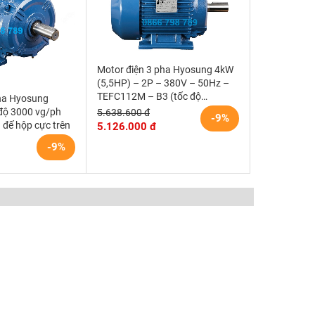
Motor điện 3 pha Hyosung 4kW
(5,5HP) – 2P – 380V – 50Hz –
TEFC112M – B3 (tốc độ
pha Hyosung
3000rpm) Hàn Quốc
độ 3000 vg/ph
5.638.600 đ
-9%
đế hộp cực trên
5.126.000 đ
-9%