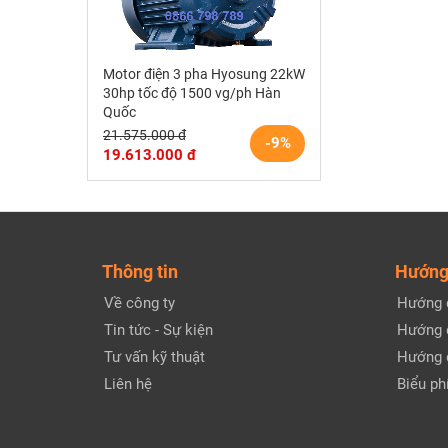
Motor điện 3 pha Hyosung 22kW
30hp tốc độ 1500 vg/ph Hàn
Quốc
21.575.000 đ
-9%
19.613.000 đ
Thông tin
Hướng
Về công ty
Hướng 
Tin tức - Sự kiện
Hướng 
Tư vấn kỹ thuật
Hướng 
Liên hệ
Biểu phí