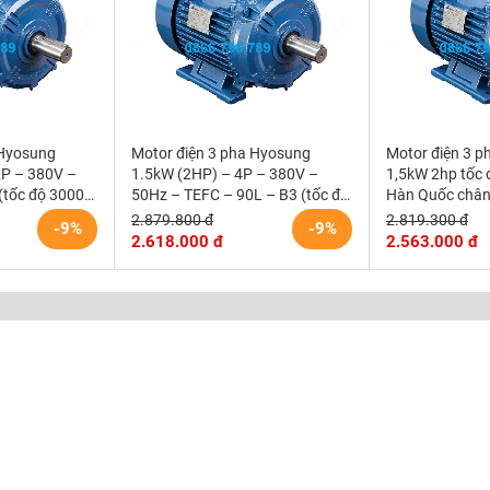
 Hyosung
Motor điện 3 pha Hyosung
Motor điện 3 
2P – 380V –
1.5kW (2HP) – 4P – 380V –
1,5kW 2hp tốc 
(tốc độ 3000
50Hz – TEFC – 90L – B3 (tốc độ
Hàn Quốc chân 
1500 rpm) Hàn Quốc
2.879.800 đ
2.819.300 đ
-9%
-9%
2.618.000 đ
2.563.000 đ