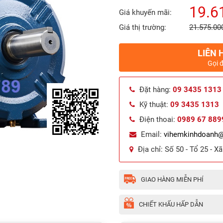
19.6
Giá khuyến mãi:
Giá thị trường:
21.575.00
LIÊN 
Gọi 
Đặt hàng:
09 3435 1313
Kỹ thuật:
09 3435 1313
Điện thoai:
0989 67 889
Email:
vihemkinhdoanh
Địa chỉ:
Số 50 - Tổ 25 - X
GIAO HÀNG MIỄN PHÍ
CHIẾT KHẤU HẤP DẪN