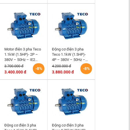
Motor điện 3 pha Teco
Động cơ điện 3 pha
1.1kW (1.5HP)- 2P –
Teco 1.1kW (1.5HP)-
380V – 50Hz – IE2
4P – 380V – 50Hz –
-80M- B3 Đài Loan
IE2 -90S- B3 Đài Loan
3.700.000 đ
4.200.000 đ
-8%
-8%
3.400.000 đ
3.880.000 đ
Động cơ điện 3 pha
Động cơ điện 3 pha