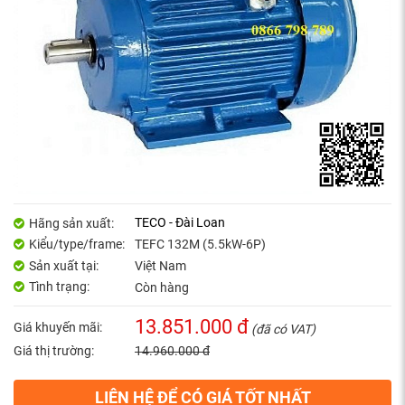
TECO - Đài Loan
Hãng sản xuất:
Kiểu/type/frame:
TEFC 132M (5.5kW-6P)
Sản xuất tại:
Việt Nam
Tình trạng:
Còn hàng
13.851.000 đ
Giá khuyến mãi:
(đã có VAT)
Giá thị trường:
14.960.000 đ
LIÊN HỆ ĐỂ CÓ GIÁ TỐT NHẤT