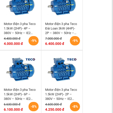
Motor điện 3 pha Teco
Motor điện 3 pha Teco
1.5kW (2HP)- 4P –
Đài Loan 3kW (4HP)-
380V – 50Hz – IE2
2P – 380V – 50Hz –
-90L- B3 Đài Loan
IE2 -100L- B3
4.400.000 đ
7.000.000 đ
-9%
-9%
4.000.000 đ
6.400.000 đ
Motor điện 3 pha Teco
Motor điện 3 pha Teco
1.5kW (2HP)- 6P –
1.5kW (2HP)- 2P –
380V – 50Hz – IE2
380V – 50Hz – IE2
-100L- B3 Đài Loan
-90S- B3 Đài Loan
6.630.000 đ
4.600.000 đ
-8%
-8%
6.100.000 đ
4.250.000 đ