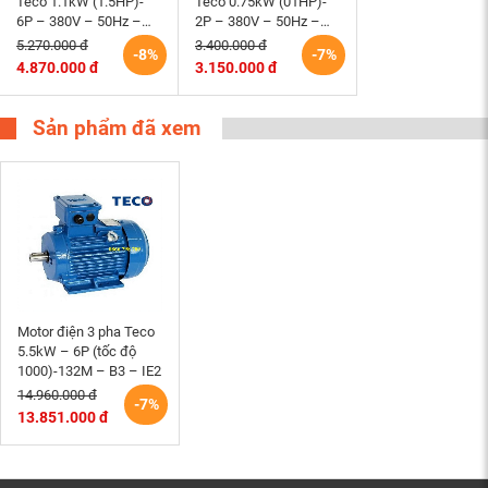
Teco 1.1kW (1.5HP)-
Teco 0.75kW (01HP)-
6P – 380V – 50Hz –
2P – 380V – 50Hz –
IE2 -90L- B3 Đài Loan
IE2 -80M – B3 Đài Loan
5.270.000 đ
3.400.000 đ
-8%
-7%
4.870.000 đ
3.150.000 đ
Sản phẩm đã xem
Motor điện 3 pha Teco
5.5kW – 6P (tốc độ
1000)-132M – B3 – IE2
14.960.000 đ
-7%
13.851.000 đ