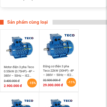
Sản phẩm cùng loại
Động cơ điện 3 pha
Motor điện 3 pha Teco
Teco 22kW (30HP)- 4P
0.55kW (0.75HP)- 4P –
– 380V – 50Hz – IE2
380V – 50Hz – IE2
-180L- B3 Đài Loan
-80M – B3 Đài Loan
32.500.000 đ
3.400.000 đ
-11%
-15%
29.000.000 đ
2.900.000 đ