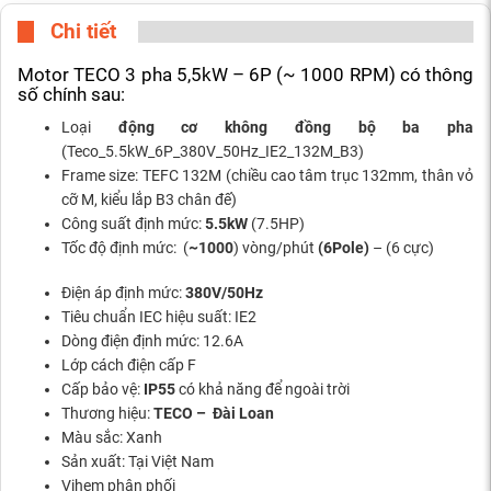
Chi tiết
Motor TECO 3 pha 5,5kW – 6P (~ 1000 RPM) có thông
số chính sau:
Loại
động cơ không đồng bộ ba pha
(Teco_5.5kW_6P_380V_50Hz_IE2_132M_B3)
Frame size: TEFC 132M (chiều cao tâm trục 132mm, thân vỏ
cỡ M, kiểu lắp B3 chân đế)
Công suất định mức:
5.5kW
(7.5HP)
Tốc độ định mức: (
~1000
) vòng/phút
(6Pole)
– (6 cực)
Điện áp định mức:
380V/50Hz
Tiêu chuẩn IEC hiệu suất: IE2
Dòng điện định mức: 12.6A
Lớp cách điện cấp F
Cấp bảo vệ:
IP55
có khả năng để ngoài trời
Thương hiệu:
TECO – Đài Loan
Màu sắc: Xanh
Sản xuất: Tại Việt Nam
Vihem phân phối