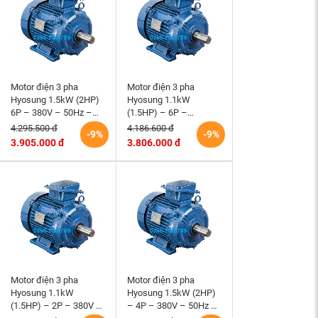
Motor điện 3 pha
Motor điện 3 pha
Hyosung 1.5kW (2HP)
Hyosung 1.1kW
6P – 380V – 50Hz –
(1.5HP) – 6P –
TEFC100L – B3 (tốc độ
220/380V – TEFC –
4.295.500 đ
4.186.600 đ
-9%
-9%
1000 rpm) Hàn Quốc
90L – B3 (tốc độ 1000
3.905.000 đ
3.806.000 đ
rpm)
Motor điện 3 pha
Motor điện 3 pha
Hyosung 1.1kW
Hyosung 1.5kW (2HP)
(1.5HP) – 2P – 380V –
– 4P – 380V – 50Hz –