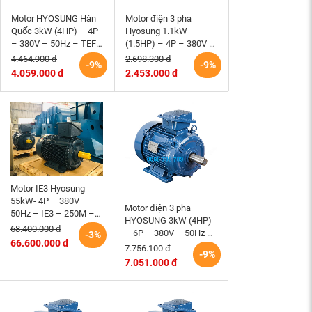
Motor HYOSUNG Hàn
Motor điện 3 pha
Quốc 3kW (4HP) – 4P
Hyosung 1.1kW
– 380V – 50Hz – TEFC
(1.5HP) – 4P – 380V –
– 100L – B3 (tốc độ
50Hz – TEFC – 90S
4.464.900 đ
2.698.300 đ
-9%
-9%
1500 r/min)
(tốc độ 1500rpm)
4.059.000 đ
2.453.000 đ
Motor IE3 Hyosung
55kW- 4P – 380V –
Motor điện 3 pha
50Hz – IE3 – 250M –
HYOSUNG 3kW (4HP)
B3 hiệu suất cao
68.400.000 đ
– 6P – 380V – 50Hz –
-3%
66.600.000 đ
TEFC – 132S – B3 (tốc
7.756.100 đ
-9%
độ 1000 r/min)
7.051.000 đ