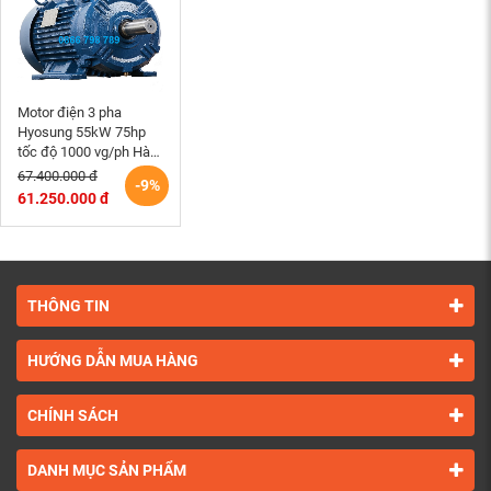
Motor điện 3 pha
Hyosung 55kW 75hp
tốc độ 1000 vg/ph Hàn
Quốc
67.400.000 đ
-9%
61.250.000 đ
THÔNG TIN
HƯỚNG DẪN MUA HÀNG
CHÍNH SÁCH
DANH MỤC SẢN PHẨM