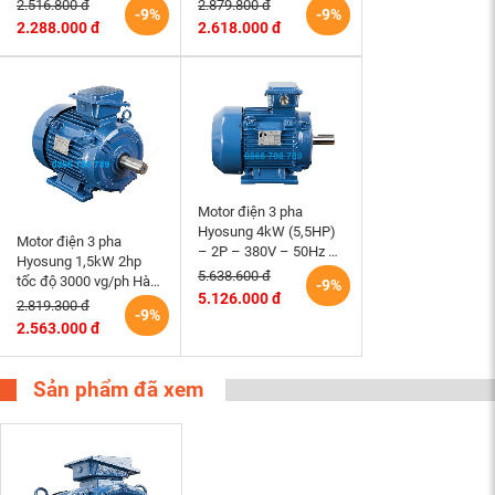
TEFC – 80M – B3 (tốc
TEFC – 90L – B3 (tốc
2.516.800 đ
2.879.800 đ
-9%
-9%
độ 3000 rpm) Hàn
độ 1500 rpm) Hàn
2.288.000 đ
2.618.000 đ
Quốc
Quốc
Motor điện 3 pha
Hyosung 4kW (5,5HP)
Motor điện 3 pha
– 2P – 380V – 50Hz –
Hyosung 1,5kW 2hp
TEFC112M – B3 (tốc
5.638.600 đ
tốc độ 3000 vg/ph Hàn
-9%
độ 3000rpm) Hàn Quốc
5.126.000 đ
Quốc chân đế hộp cực
2.819.300 đ
-9%
trên
2.563.000 đ
Sản phẩm đã xem