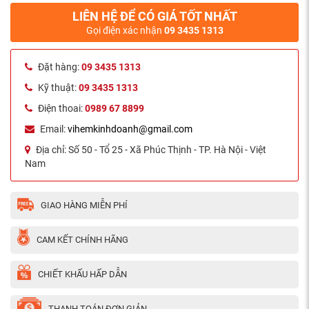
LIÊN HỆ ĐỂ CÓ GIÁ TỐT NHẤT
Gọi điện xác nhận
09 3435 1313
Đặt hàng:
09 3435 1313
Kỹ thuật:
09 3435 1313
Điện thoai:
0989 67 8899
Email:
vihemkinhdoanh@gmail.com
Địa chỉ:
Số 50 - Tổ 25 - Xã Phúc Thịnh - TP. Hà Nội - Việt
Nam
GIAO HÀNG MIỄN PHÍ
CAM KẾT CHÍNH HÃNG
CHIẾT KHẤU HẤP DẪN
THANH TOÁN ĐƠN GIẢN