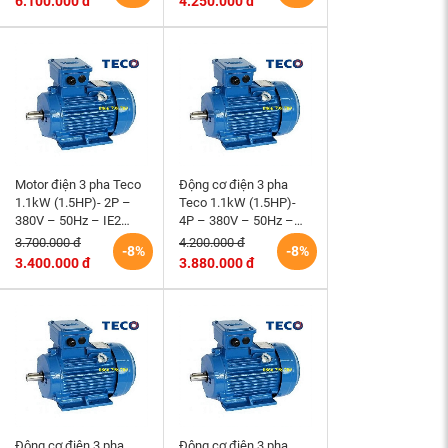
6.100.000 đ
4.250.000 đ
Motor điện 3 pha Teco
Động cơ điện 3 pha
1.1kW (1.5HP)- 2P –
Teco 1.1kW (1.5HP)-
380V – 50Hz – IE2
4P – 380V – 50Hz –
-80M- B3 Đài Loan
IE2 -90S- B3 Đài Loan
3.700.000 đ
4.200.000 đ
-8%
-8%
3.400.000 đ
3.880.000 đ
Động cơ điện 3 pha
Động cơ điện 3 pha