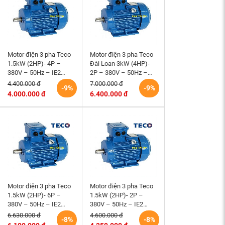
Motor điện 3 pha Teco
Motor điện 3 pha Teco
1.5kW (2HP)- 4P –
Đài Loan 3kW (4HP)-
380V – 50Hz – IE2
2P – 380V – 50Hz –
-90L- B3 Đài Loan
IE2 -100L- B3
4.400.000 đ
7.000.000 đ
-9%
-9%
4.000.000 đ
6.400.000 đ
Motor điện 3 pha Teco
Motor điện 3 pha Teco
1.5kW (2HP)- 6P –
1.5kW (2HP)- 2P –
380V – 50Hz – IE2
380V – 50Hz – IE2
-100L- B3 Đài Loan
-90S- B3 Đài Loan
6.630.000 đ
4.600.000 đ
-8%
-8%