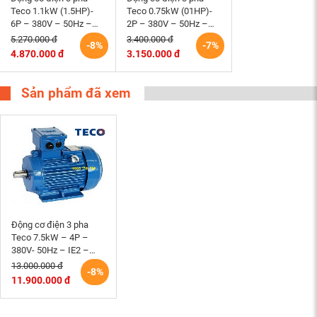
Teco 1.1kW (1.5HP)-
Teco 0.75kW (01HP)-
6P – 380V – 50Hz –
2P – 380V – 50Hz –
IE2 -90L- B3 Đài Loan
IE2 -80M – B3 Đài Loan
5.270.000 đ
3.400.000 đ
-8%
-7%
4.870.000 đ
3.150.000 đ
Sản phẩm đã xem
Động cơ điện 3 pha
Teco 7.5kW – 4P –
380V- 50Hz – IE2 –
132M- B3 Đài Loan
13.000.000 đ
-8%
11.900.000 đ