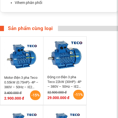
Vihem phân phối
Sản phẩm cùng loại
Động cơ điện 3 pha
Motor điện 3 pha Teco
Teco 22kW (30HP)- 4P
0.55kW (0.75HP)- 4P –
– 380V – 50Hz – IE2
380V – 50Hz – IE2
-180L- B3 Đài Loan
-80M – B3 Đài Loan
32.500.000 đ
3.400.000 đ
-11%
-15%
29.000.000 đ
2.900.000 đ