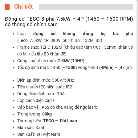
Chi tiết
Động cơ TECO 3 pha 7,5kW – 4P (1450 – 1500 RPM)
có thông số chính sau:
Loại
động cơ không đồng bộ ba pha
(Teco_7.5kW_4P_380V_50Hz_IE2_132M_B3)
Frame size: TEFC 132M (chiều cao tâm trục 132mm, thân vỏ
cỡ M, kiểu lắp B3 chân đế)
Công suất định mức:
7.5kW
(10HP)
Tốc độ định mức: 1450 (
~1500
) vòng/phút
(4Pole)
– (4 cực)
Điện áp định mức: 380V/50Hz
Tiêu chuẩn IEC hiệu suất: IE2
Dòng điện định mức: 15A
Lớp cách điện cấp F
Cấp bảo vệ:
IP55
có khả năng để ngoài trời
Trọng lượng:
80kg
Thương hiệu:
TECO – Đài Loan
Màu sắc: Xanh
Sản xuất: Tại Việt Nam