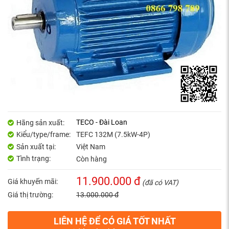
TECO - Đài Loan
Hãng sản xuất:
Kiểu/type/frame:
TEFC 132M (7.5kW-4P)
Sản xuất tại:
Việt Nam
Tình trạng:
Còn hàng
11.900.000 đ
Giá khuyến mãi:
(đã có VAT)
Giá thị trường:
13.000.000 đ
LIÊN HỆ ĐỂ CÓ GIÁ TỐT NHẤT