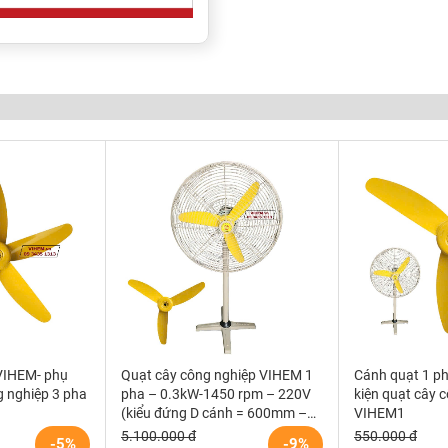
VIHEM- phụ
Quạt cây công nghiệp VIHEM 1
Cánh quạt 1 p
g nghiệp 3 pha
pha – 0.3kW-1450 rpm – 220V
kiện quạt cây 
(kiểu đứng D cánh = 600mm –
VIHEM1
9.000 m3/h)
5.100.000 đ
550.000 đ
-5%
-9%