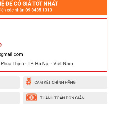
HỆ ĐỂ CÓ GIÁ TỐT NHẤT
điện xác nhận
09 3435 1313
9
@gmail.com
ã Phúc Thịnh - TP. Hà Nội - Việt Nam
CAM KẾT CHÍNH HÃNG
THANH TOÁN ĐƠN GIẢN