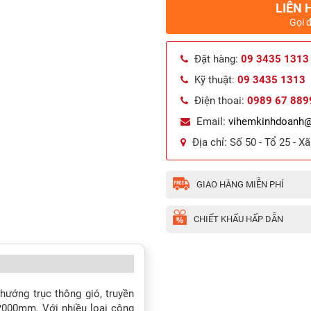
LIÊN 
Gọi 
Đặt hàng:
09 3435 1313
Kỹ thuật:
09 3435 1313
Điện thoai:
0989 67 889
Email:
vihemkinhdoanh
Địa chỉ:
Số 50 - Tổ 25 - X
GIAO HÀNG MIỄN PHÍ
CHIẾT KHẤU HẤP DẪN
 hướng trục thông gió, truyền
 2000mm. Với nhiều loại công