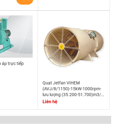
 áp trực tiếp
Quạt Jetfan VIHEM
(AVJ/8/1150)-15kW-1000rpm-
lưu lượng (35.200-51.700)m3/h-
Áp suất tĩnh (970- 360)Pa
Liên hệ