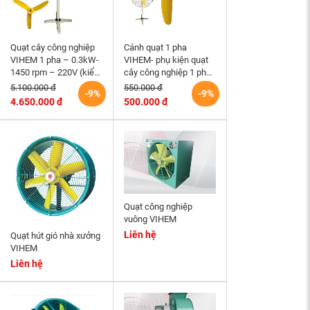
Quạt cây công nghiệp
Cánh quạt 1 pha
VIHEM 1 pha – 0.3kW-
VIHEM- phụ kiện quạt
1450 rpm – 220V (kiểu
cây công nghiệp 1 pha
đứng D cánh = 600mm
VIHEM1
5.100.000 đ
550.000 đ
-9%
-9%
– 9.000 m3/h)
4.650.000 đ
500.000 đ
Quạt công nghiệp
vuông VIHEM
Liên hệ
Quạt hút gió nhà xưởng
VIHEM
Liên hệ