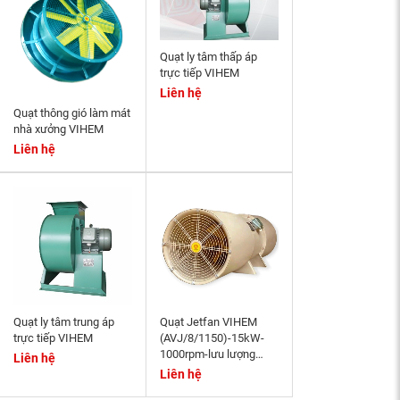
Quạt ly tâm thấp áp
trực tiếp VIHEM
Liên hệ
Quạt thông gió làm mát
nhà xưởng VIHEM
Liên hệ
Quạt ly tâm trung áp
Quạt Jetfan VIHEM
trực tiếp VIHEM
(AVJ/8/1150)-15kW-
1000rpm-lưu lượng
Liên hệ
(35.200-51.700)m3/h-
Liên hệ
Áp suất tĩnh (970-