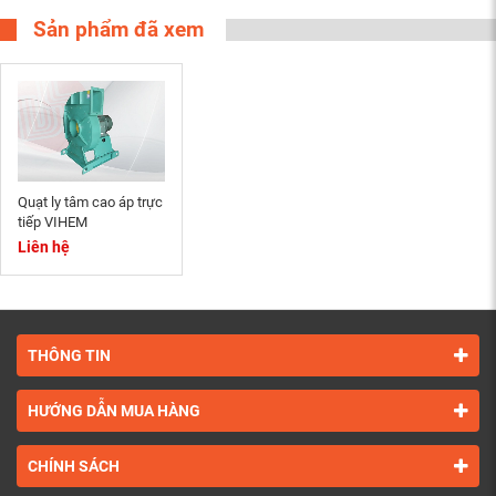
360)Pa
Sản phẩm đã xem
Quạt ly tâm cao áp trực
tiếp VIHEM
Liên hệ
THÔNG TIN
HƯỚNG DẪN MUA HÀNG
CHÍNH SÁCH