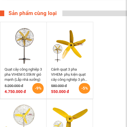
Sản phẩm cùng loại
Quạt cây công nghiệp 3
Cánh quạt 3 pha
pha VIHEM 0.55kW gió
VIHEM- phụ kiện quạt
mạnh (Lắp nhà xưởng)
cây công nghiệp 3 pha
loại 5 cánh sắt
5.200.000 đ
580.000 đ
-9%
-5%
4.750.000 đ
550.000 đ