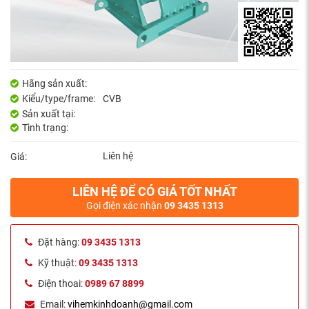
Hãng sản xuất:
Kiểu/type/frame:
CVB
Sản xuất tại:
Tình trạng:
Liên hệ
Giá:
LIÊN HỆ ĐỂ CÓ GIÁ TỐT NHẤT
Gọi điện xác nhận
09 3435 1313
Đặt hàng:
09 3435 1313
Kỹ thuật:
09 3435 1313
Điện thoai:
0989 67 8899
Email:
vihemkinhdoanh@gmail.com