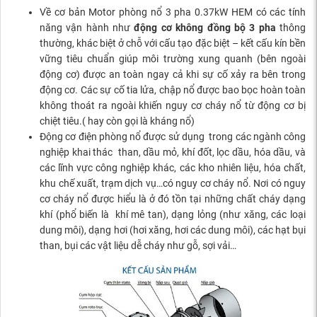
Về cơ bản Motor phòng nổ 3 pha 0.37kW HEM có các tính
năng vận hành như
động cơ không đồng bộ 3 pha
thông
thường, khác biệt ở chỗ với cấu tạo đặc biệt – kết cấu kín bền
vững tiêu chuẩn giúp môi trường xung quanh (bên ngoài
động cơ) được an toàn ngay cả khi sự cố xảy ra bên trong
động cơ. Các sự cố tia lửa, chập nổ được bao bọc hoàn toàn
không thoát ra ngoài khiến nguy cơ cháy nổ từ động cơ bị
chiệt tiêu.( hay còn gọi là kháng nổ)
Động cơ điện phòng nổ được sử dụng trong các ngành công
nghiệp khai thác than, dầu mỏ, khí đốt, lọc dầu, hóa dầu, và
các lĩnh vực công nghiệp khác, các kho nhiên liệu, hóa chất,
khu chế xuất, trạm dịch vụ…có nguy cơ cháy nổ. Nơi có nguy
cơ cháy nổ được hiểu là ở đó tồn tại những chất cháy dạng
khí (phổ biến là khí mê tan), dạng lỏng (như xăng, các loại
dung môi), dạng hơi (hơi xăng, hơi các dung môi), các hạt bụi
than, bụi các vật liệu dễ cháy như gỗ, sợi vải…