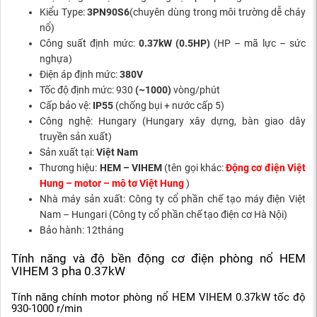
Kiểu Type:
3PN90S6
(chuyên dùng trong môi trường dễ cháy
nổ)
Công suất định mức:
0.37kW (0.5HP)
(HP – mã lực – sức
nghựa)
Điện áp định mức:
380V
Tốc độ định mức: 930
(~1000)
vòng/phút
Cấp bảo vệ:
IP55
(chống bụi + nước cấp 5)
Công nghệ: Hungary (Hungary xây dựng, bàn giao dây
truyền sản xuất)
Sản xuất tại:
Việt Nam
Thương hiệu:
HEM – VIHEM
(tên gọi khác:
Động cơ điện Việt
Hung – motor – mô tơ Việt Hung
)
Nhà máy sản xuất: Công ty cổ phần chế tạo máy điện Việt
Nam – Hungari (Công ty cổ phần chế tạo điện cơ Hà Nội)
Bảo hành: 12tháng
Tính năng và độ bền động cơ điện phòng nổ HEM
VIHEM 3 pha 0.37kW
Tính năng chính motor phòng nổ HEM VIHEM 0.37kW tốc độ
930-1000 r/min