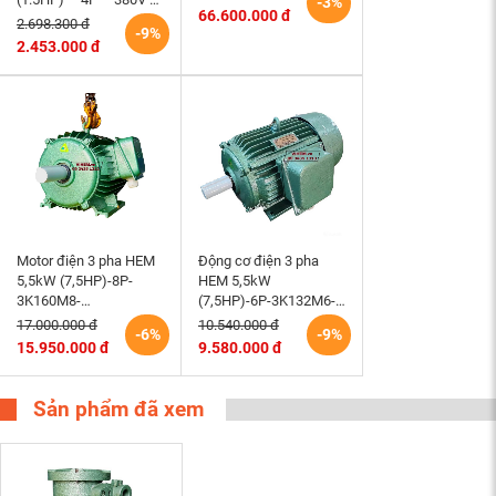
-3%
66.600.000 đ
50Hz – TEFC – 90S
2.698.300 đ
-9%
(tốc độ 1500rpm)
2.453.000 đ
Motor điện 3 pha HEM
Động cơ điện 3 pha
5,5kW (7,5HP)-8P-
HEM 5,5kW
3K160M8-
(7,5HP)-6P-3K132M6-
220/380/660V-B3 tốc
220/380V tốc độ 980 –
17.000.000 đ
10.540.000 đ
-6%
-9%
độ 730 (750)r/min
1000 r/min điện cơ
15.950.000 đ
9.580.000 đ
động cơ điện cơ Hem
Hem Vihem
Vihem
Sản phẩm đã xem