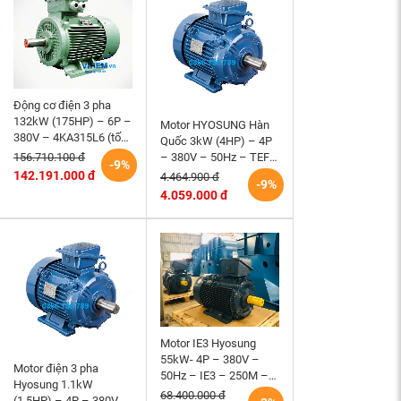
Động cơ điện 3 pha
132kW (175HP) – 6P –
Motor HYOSUNG Hàn
380V – 4KA315L6 (tốc
Quốc 3kW (4HP) – 4P
độ 990 ~1000RPM)
– 380V – 50Hz – TEFC
156.710.100 đ
-9%
HEM VIHEM (Việt
– 100L – B3 (tốc độ
142.191.000 đ
4.464.900 đ
-9%
Hung) điện cơ Hà Nội
1500 r/min)
4.059.000 đ
Motor IE3 Hyosung
55kW- 4P – 380V –
Motor điện 3 pha
50Hz – IE3 – 250M –
Hyosung 1.1kW
B3 hiệu suất cao
68.400.000 đ
(1.5HP) – 4P – 380V –