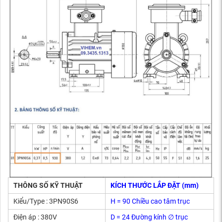
THÔNG SỐ KỸ THUẬT
KÍCH THƯỚC LẮP ĐẶT (mm)
Kiểu/Type : 3PN90S6
H = 90 Chiều cao tâm trục
Điện áp : 380V
D = 24 Đường kính ∅ trục