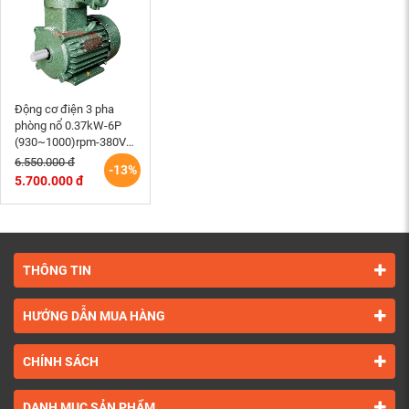
Động cơ điện 3 pha
phòng nổ 0.37kW-6P
(930~1000)rpm-380V-
(3PN90S6)-điện cơ
6.550.000 đ
-13%
HEM VIHEM
5.700.000 đ
THÔNG TIN
HƯỚNG DẪN MUA HÀNG
CHÍNH SÁCH
DANH MỤC SẢN PHẨM