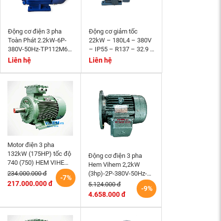
Động cơ điện 3 pha
Động cơ giảm tốc
Toàn Phát 2.2kW-6P-
22kW – 180L4 – 380V
380V-50Hz-TP112M6-
– IP55 – R137 – 32.9 –
B3- tốc độ 940~1000
Momen phanh 200Nm
Liên hệ
Liên hệ
r/min
Motor điện 3 pha
132kW (175HP) tốc độ
Động cơ điện 3 pha
740 (750) HEM VIHEM
Hem Vihem 2,2kW
(Việt Hung) điện cơ Hà
(3hp)-2P-380V-50Hz-
234.000.000 đ
-7%
Nội
3K100S2-B5- tốc độ
217.000.000 đ
5.124.000 đ
-9%
2860~3000 r/min (kiểu
4.658.000 đ
lắp mặt bích)