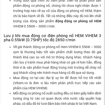
Trong suốt quá trình 30 năm phát triển và phân phối sản
phẩm động cơ phòng nổ, chúng tôi chưa nghi nhận được 1
trường hợp nào về sự cố của động cơ phòng nổ HEM, thậm
chí là bảo hành về lỗi. Tất cả những điều này đủ nói lên chất
lượng của dòng sản phẩm
động động cơ phòng nổ HEM
VIHEM 0.55kW – 3000 r/min.
Lưu ý khi mua động cơ điện phòng nổ HEM VIHEM 3
pha 0.55kW (0.75HP) tốc độ 2850 r/min
Về giá thành: Động cơ phòng nổ Hem VIHEM 0.55kW – 3000
rpm là thương hiệu tốt sản phẩm chất lượng theo đó giá
thành khá cao so với mô tơ thông dụng khác. Khách hàng
cần lưu ý tránh mua phải hàng nhái có giá rẻ hơn hẳn, đồng
thời vì là sản phẩm hoạt động trong môi trường dễ cháy nổ
quý khách cũng nên tránh mua hàng cũ đã qua sử dụng.
Mua động cơ tại các đại lý uy tín để được hỗ trợ tốt nhất
(Vihem.vn là đơn vị lâu năm phân phối trực tiếp các sản
phẩm của HEM VIHEM)
Mỗi động cơ phòng nổ xuất xưởng đều có kèm giấy kiểm định
tương ứng từ các cơ quan được nhà nước cấp quyền hợp
pháp, có dấu đỏ ký tươi đảm bảo tính pháp lý tại Việt Nam.