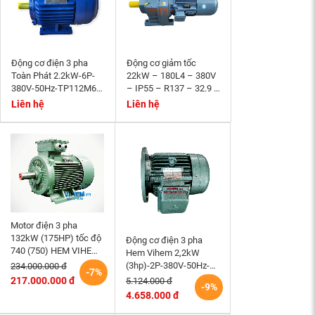
Động cơ điện 3 pha
Động cơ giảm tốc
Toàn Phát 2.2kW-6P-
22kW – 180L4 – 380V
380V-50Hz-TP112M6-
– IP55 – R137 – 32.9 –
B3- tốc độ 940~1000
Momen phanh 200Nm
Liên hệ
Liên hệ
r/min
Motor điện 3 pha
132kW (175HP) tốc độ
Động cơ điện 3 pha
740 (750) HEM VIHEM
Hem Vihem 2,2kW
(Việt Hung) điện cơ Hà
(3hp)-2P-380V-50Hz-
234.000.000 đ
-7%
Nội
3K100S2-B5- tốc độ
217.000.000 đ
5.124.000 đ
-9%
2860~3000 r/min (kiểu
4.658.000 đ
lắp mặt bích)