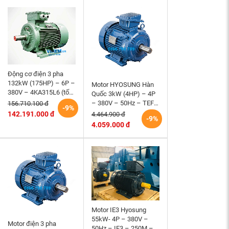
Động cơ điện 3 pha
132kW (175HP) – 6P –
Motor HYOSUNG Hàn
380V – 4KA315L6 (tốc
Quốc 3kW (4HP) – 4P
độ 990 ~1000RPM)
– 380V – 50Hz – TEFC
156.710.100 đ
-9%
HEM VIHEM (Việt
– 100L – B3 (tốc độ
142.191.000 đ
4.464.900 đ
-9%
Hung) điện cơ Hà Nội
1500 r/min)
4.059.000 đ
Motor IE3 Hyosung
55kW- 4P – 380V –
Motor điện 3 pha
50Hz – IE3 – 250M –