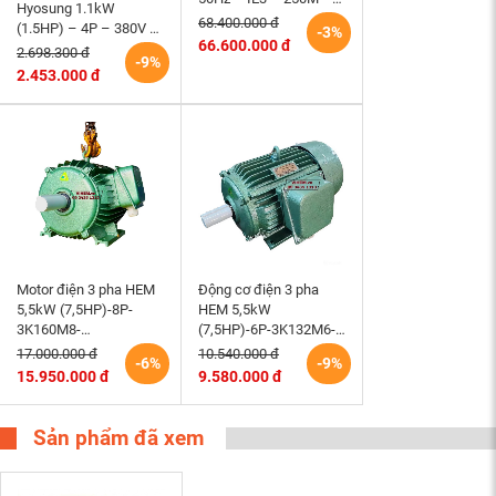
Hyosung 1.1kW
B3 hiệu suất cao
68.400.000 đ
(1.5HP) – 4P – 380V –
-3%
66.600.000 đ
50Hz – TEFC – 90S
2.698.300 đ
-9%
(tốc độ 1500rpm)
2.453.000 đ
Motor điện 3 pha HEM
Động cơ điện 3 pha
5,5kW (7,5HP)-8P-
HEM 5,5kW
3K160M8-
(7,5HP)-6P-3K132M6-
220/380/660V-B3 tốc
220/380V tốc độ 980 –
17.000.000 đ
10.540.000 đ
-6%
-9%
độ 730 (750)r/min
1000 r/min điện cơ
15.950.000 đ
9.580.000 đ
động cơ điện cơ Hem
Hem Vihem
Vihem
Sản phẩm đã xem