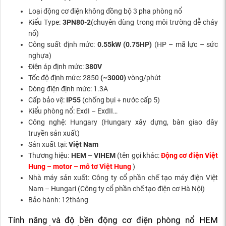
Loại động cơ điện không đồng bộ 3 pha phòng nổ
Kiểu Type:
3PN80-2
(chuyên dùng trong môi trường dễ cháy
nổ)
Công suất định mức:
0.55kW (0.75HP)
(HP – mã lực – sức
nghựa)
Điện áp định mức:
380V
Tốc độ định mức: 2850
(~3000)
vòng/phút
Dòng điện định mức: 1.3A
Cấp bảo vệ:
IP55
(chống bụi + nước cấp 5)
Kiểu phòng nổ: ExdI – ExdII…
Công nghệ: Hungary (Hungary xây dựng, bàn giao dây
truyền sản xuất)
Sản xuất tại:
Việt Nam
Thương hiệu:
HEM – VIHEM
(tên gọi khác:
Động cơ điện Việt
Hung – motor – mô tơ Việt Hung
)
Nhà máy sản xuất: Công ty cổ phần chế tạo máy điện Việt
Nam – Hungari (Công ty cổ phần chế tạo điện cơ Hà Nội)
Bảo hành: 12tháng
Tính năng và độ bền động cơ điện phòng nổ HEM