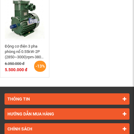
Động cơ điện 3 pha
phòng nổ 0.55kW-2P
(2850~3000)rpm-380V-
(3PN80-2)-điện cơ
6.350.000 đ
-13%
HEM VIHEM
5.500.000 đ
THÔNG TIN
HƯỚNG DẪN MUA HÀNG
CHÍNH SÁCH