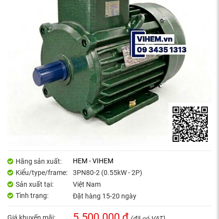
HEM - VIHEM
Hãng sản xuất:
Kiểu/type/frame:
3PN80-2 (0.55kW - 2P)
Sản xuất tại:
Việt Nam
Tình trạng:
Đặt hàng 15-20 ngày
5.500.000 đ
Giá khuyến mãi:
(đã có VAT)