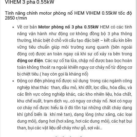
VIHEM 3 pha 0.55kW
Tính năng chính motor phòng nổ HEM VIHEM 0.55kW tốc độ
2850 r/min
Về cơ bản
Motor phòng nổ 3 pha 0.55kW
HEM có các tính
năng vận hành như động cơ không đồng bộ 3 pha thông
thường, khác biệt ở chỗ với cấu tạo đặc biệt – kết cấu kín bền
vững tiêu chuẩn giúp môi trường xung quanh (bên ngoài
động cơ) được an toàn ngay cả khi sự cố xảy ra bên trong
động cơ điện
. Các sự cố tia lửa, chập nổ được bao bọc hoàn
toàn không thoát ra ngoài khiến nguy cơ cháy nổ từ động cơ
bị chiệt tiêu.( hay còn gọi là kháng nổ)
Động cơ điện phòng nổ được sử dụng trong các ngành công
nghiệp khai thác than, dầu mỏ, khí đốt, lọc dầu, hóa dầu, và
các lĩnh vực công nghiệp khác, các kho nhiên liệu, hóa chất,
khu chế xuất, trạm dịch vụ…có nguy cơ cháy nổ. Nơi có nguy
cơ cháy nổ được hiểu là ở đó tồn tại những chất cháy dạng
khí (phổ biến là khí mê tan), dạng lỏng (như xăng, các loại
dung môi), dạng hơi (hơi xăng, hơi các dung môi), các hạt bụi
than, bụi các vật liệu dễ cháy như gỗ, sợi vải…