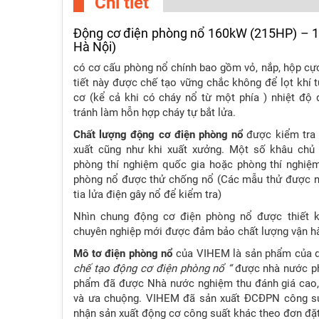
Chi tiết
Động cơ điện phòng nổ 160kW (215HP) – 1
Hà Nội)
có cơ cấu phòng nổ chính bao gồm vỏ, nắp, hộp cực
tiết này được chế tạo vững chắc không để lọt khí t
cơ (kể cả khi có cháy nổ từ một phía ) nhiệt đ
tránh làm hỗn hợp cháy tự bắt lửa.
Chất lượng động cơ điện phòng nổ
được kiểm tra 
xuất cũng như khi xuất xưởng. Một số khâu chủ
phòng thí nghiệm quốc gia hoặc phòng thí nghiệ
phòng nổ được thử chống nổ (Các mẫu thử được n
tia lửa điện gây nổ để kiểm tra)
Nhìn chung động cơ điện phòng nổ được thiết 
chuyên nghiệp mới được đảm bảo chất lượng vận hà
Mô tơ điện phòng nổ
của VIHEM là sản phẩm của d
chế tạo động cơ điện phòng nổ “
được nhà nước phê
phẩm đã được Nhà nước nghiệm thu đánh giá cao,
và ưa chuộng. VIHEM đã sản xuất ĐCĐPN công s
nhận sản xuất động cơ công suất khác theo đơn đặt