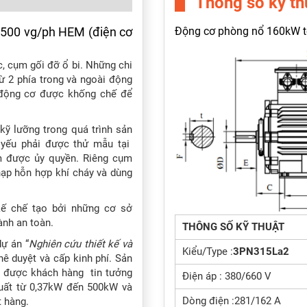
Thông số kỹ th
500 vg/ph HEM (điện cơ
Động cơ phòng nổ 160kW t
, cụm gối đỡ ổ bi. Những chi
ừ 2 phía trong và ngoài động
ộ động cơ được khống chế để
kỹ lưỡng trong quá trình sản
 yếu phải được thử mẫu tại
m được ủy quyền. Riêng cụm
ạp hỗn hợp khí cháy và dùng
kế chế tạo bởi những cơ sở
nh an toàn.
THÔNG SỐ KỸ THUẬT
ự án “
Nghiên cứu thiết kế và
Kiểu/Type :
3PN315La2
 duyệt và cấp kinh phí. Sản
 được khách hàng tin tưởng
Điện áp : 380/660 V
uất từ 0,37kW đến 500kW và
Dòng điện :281/162 A
 hàng.