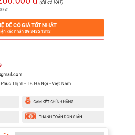
200.000 đ
(đã có VAT)
00 đ
HỆ ĐỂ CÓ GIÁ TỐT NHẤT
điện xác nhận
09 3435 1313
9
@gmail.com
ã Phúc Thịnh - TP. Hà Nội - Việt Nam
CAM KẾT CHÍNH HÃNG
THANH TOÁN ĐƠN GIẢN