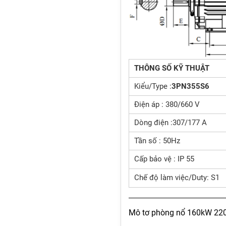
THÔNG SỐ KỸ THUẬT
Kiểu/Type :
3PN355S6
Điện áp : 380/660 V
Dòng điện :307/177 A
Tần số : 50Hz
Cấp bảo vệ : IP 55
Chế độ làm việc/Duty: S1
Mô tơ phòng nổ 160kW 220