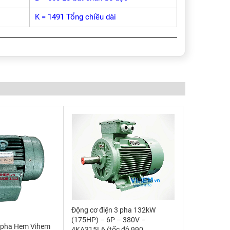
K = 1491 Tổng chiều dài
Động cơ điện 3 pha 132kW
(175HP) – 6P – 380V –
3 pha Hem Vihem
4KA315L6 (tốc độ 990