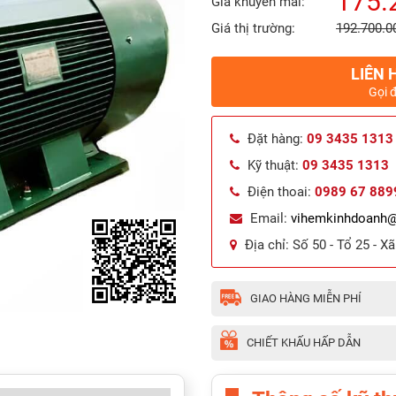
175.
Giá khuyến mãi:
Giá thị trường:
192.700.0
LIÊN 
Gọi 
Đặt hàng:
09 3435 1313
Kỹ thuật:
09 3435 1313
Điện thoai:
0989 67 889
Email:
vihemkinhdoanh
Địa chỉ:
Số 50 - Tổ 25 - X
GIAO HÀNG MIỄN PHÍ
CHIẾT KHẤU HẤP DẪN