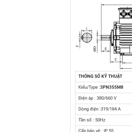
THÔNG SỐ KỸ THUẬT
Kiểu/Type :
3PN355M8
Điện áp : 380/660 V
Dòng điện :319/184 A
Tần số : 50Hz
Cấp bảo vệ : IP 55