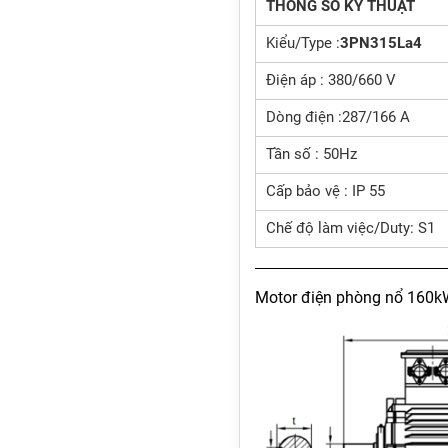
THÔNG SỐ KỸ THUẬT
Kiểu/Type :
3PN315La4
Điện áp : 380/660 V
Dòng điện :287/166 A
Tần số : 50Hz
Cấp bảo vệ : IP 55
Chế độ làm việc/Duty: S1
Motor điện phòng nổ 160k