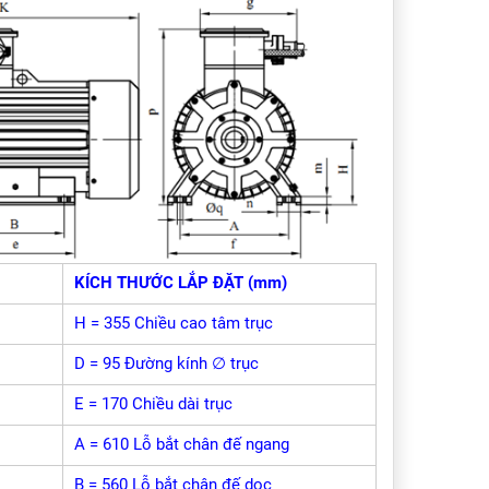
KÍCH THƯỚC LẮP ĐẶT (mm)
H = 355 Chiều cao tâm trục
D = 95 Đường kính ∅ trục
E = 170 Chiều dài trục
A = 610 Lỗ bắt chân đế ngang
B = 560 Lỗ bắt chân đế dọc