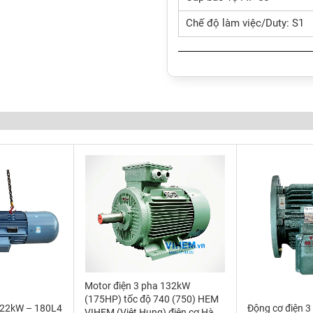
Chế độ làm việc/Duty: S1
Motor điện 3 pha 132kW
(175HP) tốc độ 740 (750) HEM
 22kW – 180L4
Động cơ điện 
VIHEM (Việt Hung) điện cơ Hà