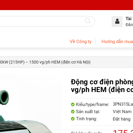
Tài
Đăn
Về Công ty
Hướng dẫn mua
60kW (215HP) – 1500 vg/ph HEM (điện cơ Hà Nội)
Động cơ điện phòn
vg/ph HEM (điện cơ
3PN315La4
Kiểu/type/frame:
Sản xuất tại:
Việt Nam
Tình trạng:
Đặt hàng