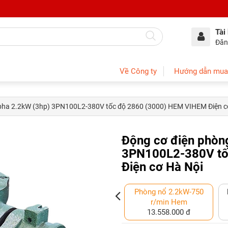
Tài
Đăn
Về Công ty
Hướng dẫn mua
 pha 2.2kW (3hp) 3PN100L2-380V tốc độ 2860 (3000) HEM VIHEM Điện c
Động cơ điện phòn
3PN100L2-380V tố
Điện cơ Hà Nội
r/min
Phòng nổ 2.2kW-2P
Phòng nổ 2.2kW-750
m
Hem Vihem
r/min Hem
8.790.000 đ
13.558.000 đ