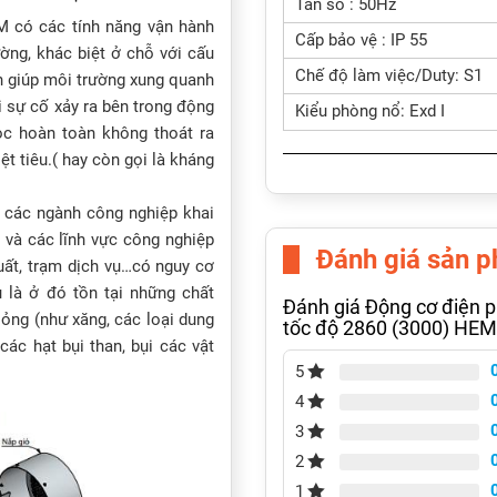
Tần số : 50Hz
 có các tính năng vận hành
Cấp bảo vệ : IP 55
ờng, khác biệt ở chỗ với cấu
Chế độ làm việc/Duty: S1
ẩn giúp môi trường xung quanh
 sự cố xảy ra bên trong động
Kiểu phòng nổ: Exd I
ọc hoàn toàn không thoát ra
ệt tiêu.( hay còn gọi là kháng
các ngành công nghiệp khai
, và các lĩnh vực công nghiệp
Đánh giá sản 
xuất, trạm dịch vụ…có nguy cơ
 là ở đó tồn tại những chất
Đánh giá Động cơ điện 
lỏng (như xăng, các loại dung
tốc độ 2860 (3000) HEM
các hạt bụi than, bụi các vật
5
4
3
2
1