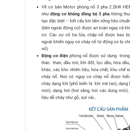
Về cơ bản Motor phòng nổ 3 pha 2.2kW HEM
như
động cơ không đồng bộ 3 pha
thông thư
tạo đặc biệt – kết cấu kín bền vững tiêu chu
(bên ngoài động cơ) được an toàn ngay cả khi
cơ. Các sự cố tia lửa, chập nổ được bao b
ngoài khiến nguy cơ cháy nổ từ động cơ bị chi
nổ)
Động cơ điện
phòng nổ được sử dụng trong 
thác than, dầu mỏ, khí đốt, lọc dầu, hóa dầu
khác, các kho nhiên liệu, hóa chất, khu chế 
cháy nổ. Nơi có nguy cơ cháy nổ được hiểu
cháy dạng khí (phổ biến là khí mê tan), dạng 
môi), dạng hơi (hơi xăng, hơi các dung môi), 
liệu dễ cháy như gỗ, sợi vải…