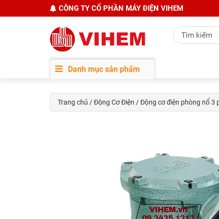
CÔNG TY CỔ PHẦN MÁY ĐIỆN VIHEM
Danh mục sản phẩm
Trang chủ
/
Động Cơ Điện
/ Động cơ điện phòng nổ 3
PN 2.2kW-1000 r/min
PN 2.2kW-1500 
Hem Vihem
Hem Vihe
10.810.000 đ
9.000.000 đ