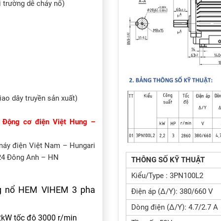
 trường dễ cháy nổ)
ao dây truyền sản xuất)
:
Động cơ điện Việt Hung –
máy điện Việt Nam – Hungari
 24 Đông Anh – HN
THÔNG SỐ KỸ THUẬT
Kiểu/Type : 3PN100L2
ng nổ HEM VIHEM 3 pha
Điện áp (Δ/Y): 380/660 V
Dòng điện (Δ/Y): 4.7/2.7 A
kW tốc độ 3000 r/min