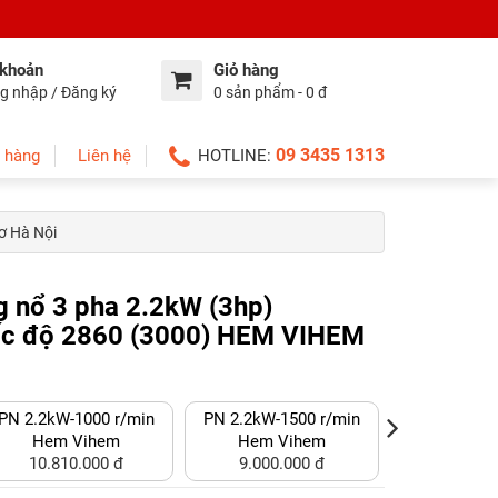
 khoản
Giỏ hàng
g nhập / Đăng ký
0 sản phẩm - 0 đ
09 3435 1313
 hàng
Liên hệ
HOTLINE:
ơ Hà Nội
g nổ 3 pha 2.2kW (3hp)
c độ 2860 (3000) HEM VIHEM
PN 2.2kW-1000 r/min
PN 2.2kW-1500 r/min
Phòng nổ 
Hem Vihem
Hem Vihem
Hem V
10.810.000 đ
9.000.000 đ
8.790.