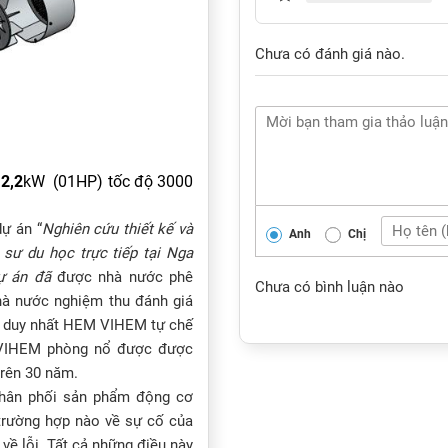
Chưa có đánh giá nào.
2,2
kW (01HP) tốc độ 3000
ự án “
Nghiên cứu thiết kế và
Anh
Chị
sư du học trực tiếp tại Nga
ự án đã
được nhà nước phê
Chưa có bình luận nào
hà nước nghiệm thu đánh giá
ỉ duy nhất HEM VIHEM tự chế
r VIHEM phòng nổ được được
trên 30 năm.
 phân phối sản phẩm động cơ
trường hợp nào về sự cố của
ề lỗi. Tất cả những điều này