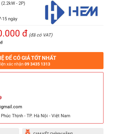
(2.2kW - 2P)
7-15 ngày
0.000 đ
(đã có VAT)
 đ
HỆ ĐỂ CÓ GIÁ TỐT NHẤT
điện xác nhận
09 3435 1313
9
@gmail.com
ã Phúc Thịnh - TP. Hà Nội - Việt Nam
CAM KẾT CHÍNH HÃNG