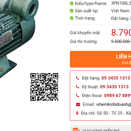
3PN100L2 
Kiểu/type/frame:
Sản xuất tại:
Việt Nam
Tình trạng:
Đặt hàng 
8.79
Giá khuyến mãi:
Giá thị trường:
9.500.000
LIÊN 
Gọi 
Đặt hàng:
09 3435 1313
Kỹ thuật:
09 3435 1313
Điện thoai:
0989 67 889
Email:
vihemkinhdoanh
Địa chỉ:
Số 50 - Tổ 25 - X
GIAO HÀNG MIỄN PHÍ