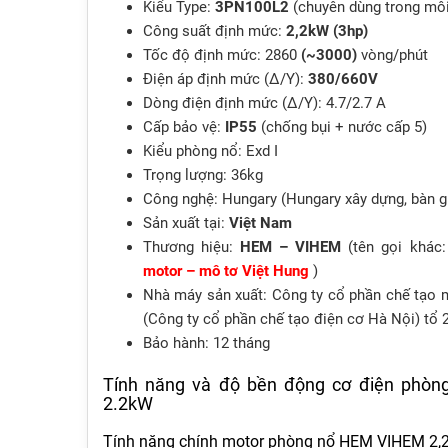
Kiểu Type:
3PN100L2
(chuyên dùng trong môi
Công suất định mức:
2,2kW (3hp)
Tốc độ định mức: 2860
(~3000)
vòng/phút
Điện áp định mức (Δ/Y):
380/660V
Dòng điện định mức (Δ/Y): 4.7/2.7 A
Cấp bảo vệ:
IP55
(chống bụi + nước cấp 5)
Kiểu phòng nổ: Exd I
Trọng lượng: 36kg
Công nghệ: Hungary (Hungary xây dựng, bàn gi
Sản xuất tại:
Việt Nam
Thương hiệu:
HEM – VIHEM
(tên gọi khác
motor – mô tơ Việt Hung
)
Nhà máy sản xuất: Công ty cổ phần chế tạo 
(Công ty cổ phần chế tạo điện cơ Hà Nội) tổ
Bảo hành: 12 tháng
Tính năng và độ bền động cơ điện phò
2.2kW
Tính năng chính motor phòng nổ HEM VIHEM 2,2