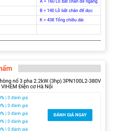
A = 160 Lỗ bắt chân đế ngang
B = 140 Lỗ bắt chân đế dọc
K = 438 Tổng chiều dài
phẩm
phòng nổ 3 pha 2.2kW (3hp) 3PN100L2-380V
 VIHEM Điện cơ Hà Nội
0%
| 0 đánh giá
0%
| 0 đánh giá
0%
| 0 đánh giá
ĐÁNH GIÁ NGAY
0%
| 0 đánh giá
0%
| 0 đánh giá