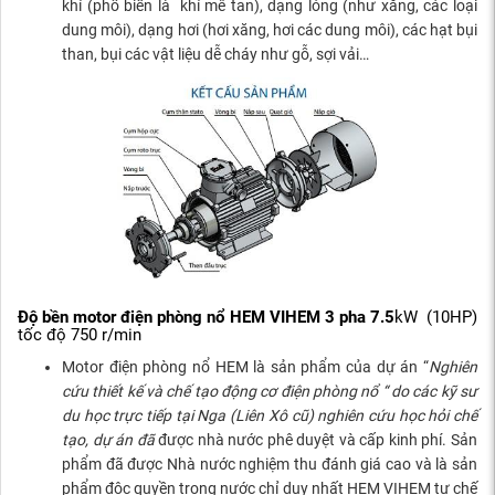
khí (phổ biến là khí mê tan), dạng lỏng (như xăng, các loại
dung môi), dạng hơi (hơi xăng, hơi các dung môi), các hạt bụi
than, bụi các vật liệu dễ cháy như gỗ, sợi vải…
Độ bền motor điện phòng nổ HEM VIHEM 3 pha 7.5
kW (10HP)
tốc độ 750 r/min
Motor điện phòng nổ HEM là sản phẩm của dự án “
Nghiên
cứu thiết kế và chế tạo động cơ điện phòng nổ “ do các kỹ sư
du học trực tiếp tại Nga (Liên Xô cũ) nghiên cứu học hỏi chế
tạo, dự án đã
được nhà nước phê duyệt và cấp kinh phí. Sản
phẩm đã được Nhà nước nghiệm thu đánh giá cao và là sản
phẩm độc quyền trong nước chỉ duy nhất HEM VIHEM tự chế