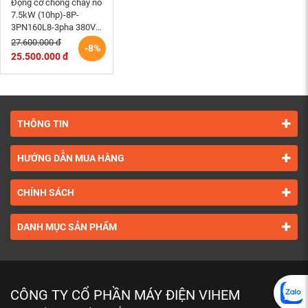
Động cơ chống cháy nổ
7.5kW (10hp)-8P-
3PN160L8-3pha 380V
tốc độ 730 r/min điện
27.600.000 đ
-8%
cơ Hem Vihem
25.500.000 đ
THÔNG TIN
HƯỚNG DẪN MUA HÀNG
CHÍNH SÁCH
DANH MỤC SẢN PHẨM
CÔNG TY CỔ PHẦN MÁY ĐIỆN VIHEM