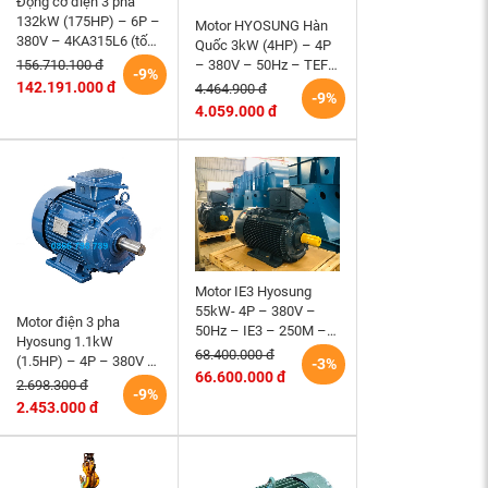
Động cơ điện 3 pha
132kW (175HP) – 6P –
Motor HYOSUNG Hàn
380V – 4KA315L6 (tốc
Quốc 3kW (4HP) – 4P
độ 990 ~1000RPM)
– 380V – 50Hz – TEFC
156.710.100 đ
-9%
HEM VIHEM (Việt
– 100L – B3 (tốc độ
142.191.000 đ
4.464.900 đ
-9%
Hung) điện cơ Hà Nội
1500 r/min)
4.059.000 đ
Motor IE3 Hyosung
55kW- 4P – 380V –
Motor điện 3 pha
50Hz – IE3 – 250M –
Hyosung 1.1kW
B3 hiệu suất cao
68.400.000 đ
(1.5HP) – 4P – 380V –
-3%
66.600.000 đ
50Hz – TEFC – 90S
2.698.300 đ
-9%
(tốc độ 1500rpm)
2.453.000 đ