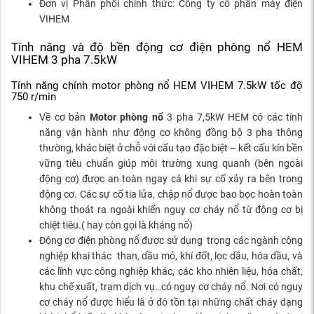
Đơn vị Phân phối chính thức: Công ty cổ phần máy điện
VIHEM
Tính năng và độ bền động cơ điện phòng nổ HEM
VIHEM 3 pha 7.5kW
Tính năng chính motor phòng nổ HEM VIHEM 7.5kW tốc độ
750 r/min
Về cơ bản
Motor phòng nổ
3 pha 7,5kW HEM có các tính
năng vận hành như động cơ không đồng bộ 3 pha thông
thường, khác biệt ở chỗ với cấu tạo đặc biệt – kết cấu kín bền
vững tiêu chuẩn giúp môi trường xung quanh (bên ngoài
động cơ) được an toàn ngay cả khi sự cố xảy ra bên trong
động cơ. Các sự cố tia lửa, chập nổ được bao bọc hoàn toàn
không thoát ra ngoài khiến nguy cơ cháy nổ từ động cơ bị
chiệt tiêu.( hay còn gọi là kháng nổ)
Động cơ điện phòng nổ được sử dụng trong các ngành công
nghiệp khai thác than, dầu mỏ, khí đốt, lọc dầu, hóa dầu, và
các lĩnh vực công nghiệp khác, các kho nhiên liệu, hóa chất,
khu chế xuất, trạm dịch vụ…có nguy cơ cháy nổ. Nơi có nguy
cơ cháy nổ được hiểu là ở đó tồn tại những chất cháy dạng