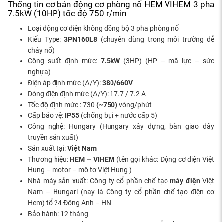
Thống tin cơ bản động cơ phòng nổ HEM VIHEM 3 pha
7.5kW (10HP) tốc độ 750 r/min
Loại động cơ điện không đồng bộ 3 pha phòng nổ
Kiểu Type:
3PN160L8
(chuyên dùng trong môi trường dễ
cháy nổ)
Công suất định mức:
7.5kW
(3HP) (HP – mã lực – sức
nghựa)
Điện áp định mức (Δ/Y):
380/660V
Dòng điện định mức (Δ/Y): 17.7 / 7.2 A
Tốc độ định mức : 730
(~750)
vòng/phút
Cấp bảo vệ:
IP55
(chống bụi + nước cấp 5)
Công nghệ: Hungary (Hungary xây dựng, bàn giao dây
truyền sản xuất)
Sản xuất tại:
Việt Nam
Thương hiệu:
HEM – VIHEM
(tên gọi khác: Động cơ điện Việt
Hung – motor – mô tơ Việt Hung )
Nhà máy sản xuất: Công ty cổ phần chế tạo
máy điện
Việt
Nam – Hungari (nay là Công ty cổ phần chế tạo điện cơ
Hem) tổ 24 Đông Anh – HN
Bảo hành: 12 tháng