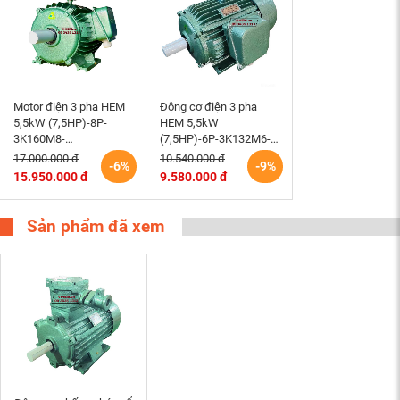
Motor điện 3 pha HEM
Động cơ điện 3 pha
5,5kW (7,5HP)-8P-
HEM 5,5kW
3K160M8-
(7,5HP)-6P-3K132M6-
220/380/660V-B3 tốc
220/380V tốc độ 980 –
17.000.000 đ
10.540.000 đ
-6%
-9%
độ 730 (750)r/min
1000 r/min điện cơ
15.950.000 đ
9.580.000 đ
động cơ điện cơ Hem
Hem Vihem
Vihem
Sản phẩm đã xem