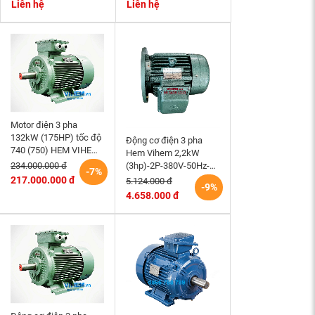
B3- tốc độ 940~1000
Momen phanh 200Nm
Liên hệ
Liên hệ
r/min
Motor điện 3 pha
132kW (175HP) tốc độ
Động cơ điện 3 pha
740 (750) HEM VIHEM
Hem Vihem 2,2kW
(Việt Hung) điện cơ Hà
(3hp)-2P-380V-50Hz-
234.000.000 đ
-7%
Nội
3K100S2-B5- tốc độ
217.000.000 đ
5.124.000 đ
-9%
2860~3000 r/min (kiểu
4.658.000 đ
lắp mặt bích)