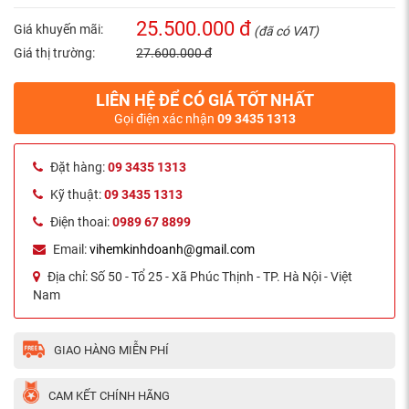
25.500.000 đ
Giá khuyến mãi:
(đã có VAT)
Giá thị trường:
27.600.000 đ
LIÊN HỆ ĐỂ CÓ GIÁ TỐT NHẤT
Gọi điện xác nhận
09 3435 1313
Đặt hàng:
09 3435 1313
Kỹ thuật:
09 3435 1313
Điện thoai:
0989 67 8899
Email:
vihemkinhdoanh@gmail.com
Địa chỉ:
Số 50 - Tổ 25 - Xã Phúc Thịnh - TP. Hà Nội - Việt
Nam
GIAO HÀNG MIỄN PHÍ
CAM KẾT CHÍNH HÃNG