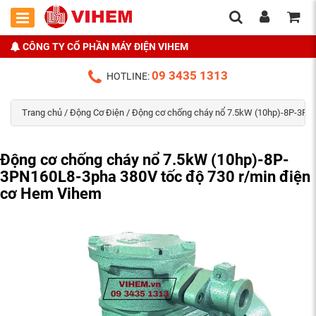
CÔNG TY CỔ PHẦN MÁY ĐIỆN VIHEM
09 3435 1313
HOTLINE:
Trang chủ
/
Động Cơ Điện
/ Động cơ chống cháy nổ 7.5kW (10hp)-8P-3PN
Động cơ chống cháy nổ 7.5kW (10hp)-8P-
3PN160L8-3pha 380V tốc độ 730 r/min điện
cơ Hem Vihem