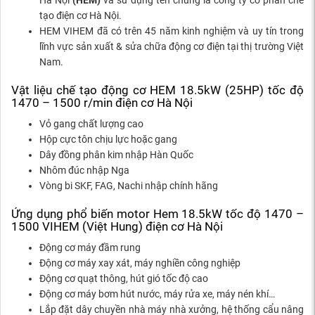
Hà Nội
(HEM)
và sử dụng tên chung là công ty cổ phần chế
tạo điện cơ Hà Nội.
HEM VIHEM đã có trên 45 năm kinh nghiệm và uy tín trong
lĩnh vực sản xuất & sửa chữa động cơ điện tại thị trường Việt
Nam.
Vật liệu chế tạo động cơ HEM 18.5kW (25HP) tốc độ
1470 – 1500 r/min điện cơ Hà Nội
Vỏ gang chất lượng cao
Hộp cực tôn chịu lực hoặc gang
Dây đồng phân kim nhập Hàn Quốc
Nhôm đúc nhập Nga
Vòng bi SKF, FAG, Nachi nhập chính hãng
Ứng dụng phổ biến motor Hem 18.5kW tốc độ 1470 –
1500 VIHEM (Việt Hung) điện cơ Hà Nội
Động cơ máy đầm rung
Động cơ máy xay xát, máy nghiền công nghiệp
Động cơ quạt thông, hút gió tốc độ cao
Động cơ máy bơm hút nước, máy rửa xe, máy nén khí…
Lắp đặt dây chuyền nhà máy nhà xưởng, hệ thống cẩu nâng