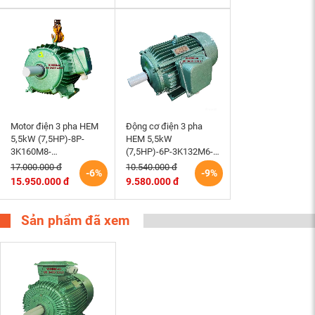
Motor điện 3 pha HEM
Động cơ điện 3 pha
5,5kW (7,5HP)-8P-
HEM 5,5kW
3K160M8-
(7,5HP)-6P-3K132M6-
220/380/660V-B3 tốc
220/380V tốc độ 980 –
17.000.000 đ
10.540.000 đ
-6%
-9%
độ 730 (750)r/min
1000 r/min điện cơ
15.950.000 đ
9.580.000 đ
động cơ điện cơ Hem
Hem Vihem
Vihem
Sản phẩm đã xem