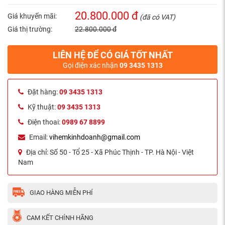
20.800.000 đ
Giá khuyến mãi:
(đã có VAT)
Giá thị trường:
22.800.000 đ
LIÊN HỆ ĐỂ CÓ GIÁ TỐT NHẤT
Gọi điện xác nhận
09 3435 1313
Đặt hàng:
09 3435 1313
Kỹ thuật:
09 3435 1313
Điện thoai:
0989 67 8899
Email:
vihemkinhdoanh@gmail.com
Địa chỉ:
Số 50 - Tổ 25 - Xã Phúc Thịnh - TP. Hà Nội - Việt
Nam
GIAO HÀNG MIỄN PHÍ
CAM KẾT CHÍNH HÃNG