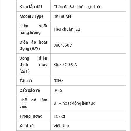
Kiểu lắp đặt
Chân đế B3 – hộp cực trên
Model / Type
3K180M4
Hiệu suất
Tiêu chuẩn IE2
năng lượng
Điện áp hoạt
380/660V
động (Δ/Y)
Dòng điện
định mức
36.3 / 20.9 A
(Δ/Y)
Tần số
50Hz
Cấp bảo vệ
IP55
Chế độ làm
S1 – hoạt động liên tục
việc
Trọng lượng
167kg
Xuất xứ
Việt Nam