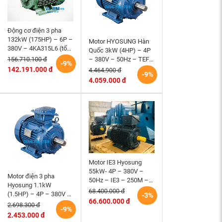
Động cơ điện 3 pha
132kW (175HP) – 6P –
Motor HYOSUNG Hàn
380V – 4KA315L6 (tốc
Quốc 3kW (4HP) – 4P
độ 990 ~1000RPM)
– 380V – 50Hz – TEFC
156.710.100 đ
-9%
HEM VIHEM (Việt
– 100L – B3 (tốc độ
142.191.000 đ
4.464.900 đ
-9%
Hung) điện cơ Hà Nội
1500 r/min)
4.059.000 đ
Motor IE3 Hyosung
55kW- 4P – 380V –
Motor điện 3 pha
50Hz – IE3 – 250M –
Hyosung 1.1kW
B3 hiệu suất cao
68.400.000 đ
(1.5HP) – 4P – 380V –
-3%
66.600.000 đ
50Hz – TEFC – 90S
2.698.300 đ
-9%
(tốc độ 1500rpm)
2.453.000 đ