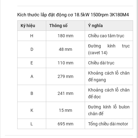
Kích thước lắp đặt động cơ 18.5kW 1500rpm 3K180M4
Ký hiệu
Thông số
Ý nghĩa
H
180 mm
Chiều cao tâm trục
Đường kính trục
D
48 mm
(cavet 14)
E
110 mm
Chiều dài trục
Khoảng cách lỗ chân
A
279 mm
đế ngang
Khoảng cách lỗ chân
B
241 mm
đế dọc
Đường kính lỗ bulon
K
15 mm
chân đế
L
695 mm
Tổng chiều dài motor