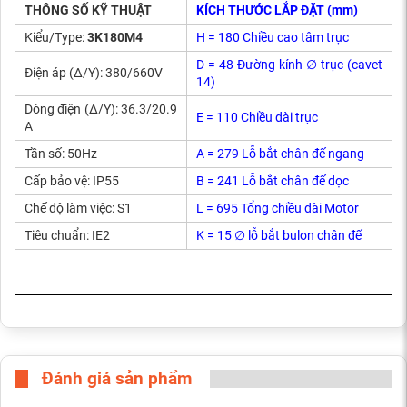
THÔNG SỐ KỸ THUẬT
KÍCH THƯỚC LẮP ĐẶT (mm)
Kiểu/Type:
3K180M4
H = 180 Chiều cao tâm trục
D = 48 Đường kính ∅ trục (cavet
Điện áp (Δ/Y): 380/660V
14)
Dòng điện (Δ/Y): 36.3/20.9
E = 110 Chiều dài trục
A
Tần số: 50Hz
A = 279 Lỗ bắt chân đế ngang
Cấp bảo vệ: IP55
B = 241 Lỗ bắt chân đế dọc
Chế độ làm việc: S1
L = 695 Tổng chiều dài Motor
Tiêu chuẩn: IE2
K = 15 ∅ lỗ bắt bulon chân đế
Đánh giá sản phẩm