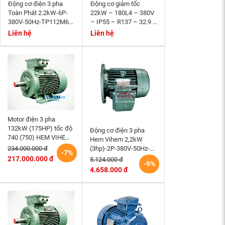
Động cơ điện 3 pha
Động cơ giảm tốc
Toàn Phát 2.2kW-6P-
22kW – 180L4 – 380V
380V-50Hz-TP112M6-
– IP55 – R137 – 32.9 –
B3- tốc độ 940~1000
Momen phanh 200Nm
Liên hệ
Liên hệ
r/min
Motor điện 3 pha
132kW (175HP) tốc độ
Động cơ điện 3 pha
740 (750) HEM VIHEM
Hem Vihem 2,2kW
(Việt Hung) điện cơ Hà
(3hp)-2P-380V-50Hz-
234.000.000 đ
-7%
Nội
3K100S2-B5- tốc độ
217.000.000 đ
5.124.000 đ
-9%
2860~3000 r/min (kiểu
4.658.000 đ
lắp mặt bích)