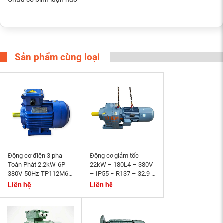
Sản phẩm cùng loại
Động cơ điện 3 pha
Động cơ giảm tốc
Toàn Phát 2.2kW-6P-
22kW – 180L4 – 380V
380V-50Hz-TP112M6-
– IP55 – R137 – 32.9 –
B3- tốc độ 940~1000
Momen phanh 200Nm
Liên hệ
Liên hệ
r/min