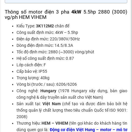
Thông số motor điện 3 pha
4kW
5.5hp 2880 (3000)
vg/ph HEM VIHEM
Kiểu Type:
3K112M2
chân đế
Công suất định mức: 4kW – 5.5hp
Điện áp định mức: 220/380V/50Hz
Dòng điện định mức: 14.5/8.3A
Tốc độ định mức: 2880 (~3000) vòng/phút
Hệ số công suất định mức: 0.87
Lớp cách điện: F
Cấp bảo vệ: IP55
Trọng lượng: 40kg
Vòng bi (trước / sau): 6206/6206
Công nghệ:
Hungary
(1978 Hungary xây dựng, bàn giao
công nghệ & dây truyền sản xuất cho Việt Nam)
Sản xuất tại:
Việt Nam
(chế tạo và được đảm bảo bởi hệ
thống quản lý chất lượng theo tiêu chuẩn Quốc tế ISO 9001:
2008)
Thương hiệu:
HEM – VIHEM
(tên gọi khác do khách hàng tin
dùng quen gọi là:
Động cơ điện Việt Hung – motor – mô tơ