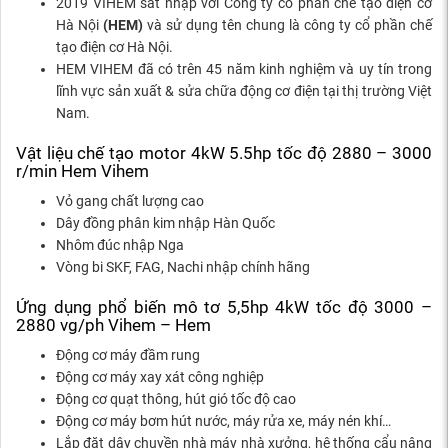
2019 VIHEM sát nhập với Công ty cổ phần chế tạo điện cơ
Hà Nội
(HEM)
và sử dụng tên chung là công ty cổ phần chế
tạo điện cơ Hà Nội.
HEM VIHEM đã có trên 45 năm kinh nghiệm và uy tín trong
lĩnh vực sản xuất & sửa chữa động cơ điện tại thị trường Việt
Nam.
Vật liệu chế tạo motor 4kW 5.5hp tốc độ 2880 – 3000
r/min Hem Vihem
Vỏ gang chất lượng cao
Dây đồng phân kim nhập Hàn Quốc
Nhôm đúc nhập Nga
Vòng bi SKF, FAG, Nachi nhập chính hãng
Ứng dụng phổ biến mô tơ 5,5hp 4kW tốc độ 3000 –
2880 vg/ph Vihem – Hem
Động cơ máy đầm rung
Động cơ máy xay xát công nghiệp
Động cơ quạt thông, hút gió tốc độ cao
Động cơ máy bơm hút nước, máy rửa xe, máy nén khí…
Lắp đặt dây chuyền nhà máy nhà xưởng, hệ thống cẩu nâng