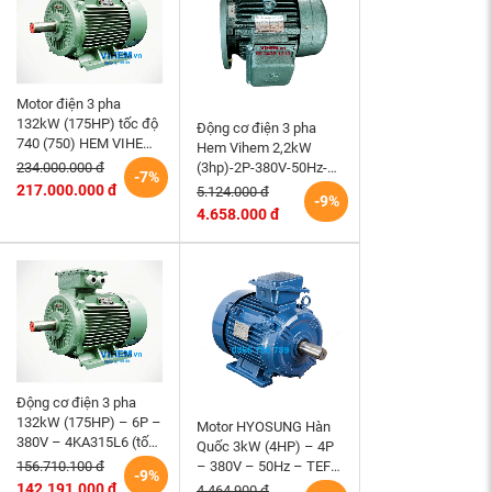
Motor điện 3 pha
132kW (175HP) tốc độ
Động cơ điện 3 pha
740 (750) HEM VIHEM
Hem Vihem 2,2kW
(Việt Hung) điện cơ Hà
(3hp)-2P-380V-50Hz-
234.000.000 đ
-7%
Nội
3K100S2-B5- tốc độ
217.000.000 đ
5.124.000 đ
-9%
2860~3000 r/min (kiểu
4.658.000 đ
lắp mặt bích)
Động cơ điện 3 pha
132kW (175HP) – 6P –
Motor HYOSUNG Hàn
380V – 4KA315L6 (tốc
Quốc 3kW (4HP) – 4P
độ 990 ~1000RPM)
– 380V – 50Hz – TEFC
156.710.100 đ
-9%
HEM VIHEM (Việt
– 100L – B3 (tốc độ
142.191.000 đ
4.464.900 đ