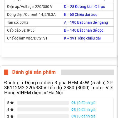
Điện áp/Voltage: 220/380 V
D = 28 Đường kích ∅ trục
Dòng điện/Current: 14.5/8.3A
E = 60 Chiều dài trục
Tần số: 50Hz
A = 190 Băt chân đế ngang
Cấp bảo vệ: IP55
B = 140 Bắt chân đế dọc
Chế độ làm việc/Duty: S1
K = 391 Tổng chiều dài
Đánh giá sản phẩm
Đánh giá Động cơ điện 3 pha HEM 4kW (5.5hp)-2P-
3K112M2-220/380V tốc độ 2880 (3000) motor Việt
Hung VIHEM điện cơ Hà Nội
0%
| 0 đánh giá
5
0%
| 0 đánh giá
4
0%
| 0 đánh giá
3