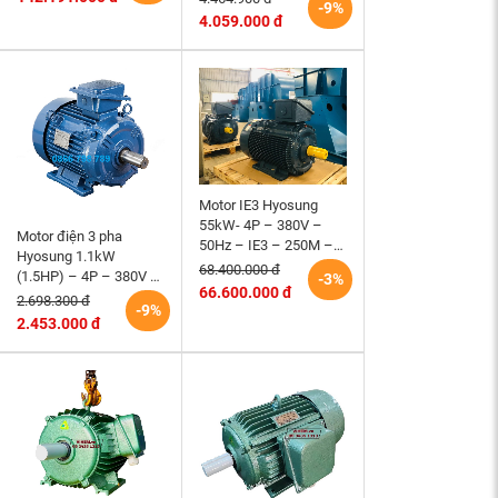
-9%
Hung) điện cơ Hà Nội
1500 r/min)
4.059.000 đ
Motor IE3 Hyosung
55kW- 4P – 380V –
Motor điện 3 pha
50Hz – IE3 – 250M –
Hyosung 1.1kW
B3 hiệu suất cao
68.400.000 đ
(1.5HP) – 4P – 380V –
-3%
66.600.000 đ
50Hz – TEFC – 90S
2.698.300 đ
-9%
(tốc độ 1500rpm)
2.453.000 đ