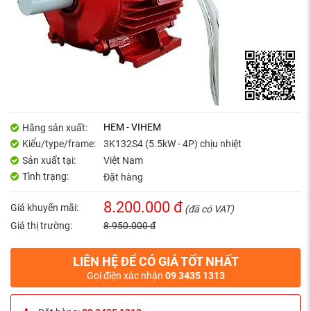
HEM - VIHEM
Hãng sản xuất:
Kiểu/type/frame:
3K132S4 (5.5kW - 4P) chịu nhiệt
Sản xuất tại:
Việt Nam
Tình trạng:
Đặt hàng
8.200.000 đ
Giá khuyến mãi:
(đã có VAT)
Giá thị trường:
8.950.000 đ
LIÊN HỆ ĐỂ CÓ GIÁ TỐT NHẤT
Gọi điện xác nhận
09 3435 1313