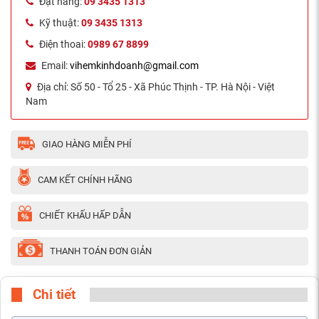
Đặt hàng:
09 3435 1313
Kỹ thuật:
09 3435 1313
Điện thoai:
0989 67 8899
Email:
vihemkinhdoanh@gmail.com
Địa chỉ:
Số 50 - Tổ 25 - Xã Phúc Thịnh - TP. Hà Nội - Việt
Nam
GIAO HÀNG MIỄN PHÍ
CAM KẾT CHÍNH HÃNG
CHIẾT KHẤU HẤP DẪN
THANH TOÁN ĐƠN GIẢN
Chi tiết