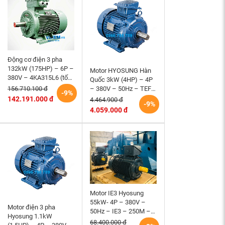
Động cơ điện 3 pha
132kW (175HP) – 6P –
Motor HYOSUNG Hàn
380V – 4KA315L6 (tốc
Quốc 3kW (4HP) – 4P
độ 990 ~1000RPM)
– 380V – 50Hz – TEFC
156.710.100 đ
-9%
HEM VIHEM (Việt
– 100L – B3 (tốc độ
142.191.000 đ
4.464.900 đ
-9%
Hung) điện cơ Hà Nội
1500 r/min)
4.059.000 đ
Motor IE3 Hyosung
55kW- 4P – 380V –
Motor điện 3 pha
50Hz – IE3 – 250M –
Hyosung 1.1kW
B3 hiệu suất cao
68.400.000 đ