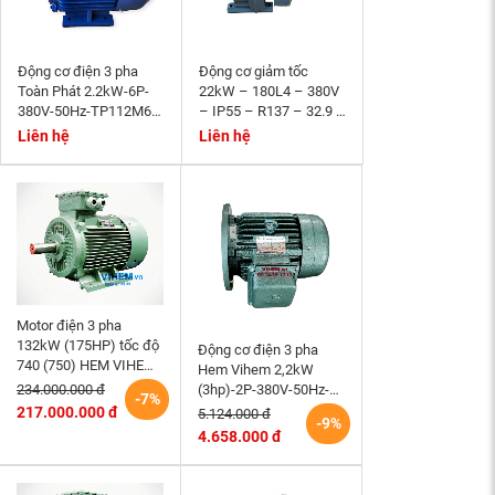
Động cơ điện 3 pha
Động cơ giảm tốc
Toàn Phát 2.2kW-6P-
22kW – 180L4 – 380V
380V-50Hz-TP112M6-
– IP55 – R137 – 32.9 –
B3- tốc độ 940~1000
Momen phanh 200Nm
Liên hệ
Liên hệ
r/min
Motor điện 3 pha
132kW (175HP) tốc độ
Động cơ điện 3 pha
740 (750) HEM VIHEM
Hem Vihem 2,2kW
(Việt Hung) điện cơ Hà
(3hp)-2P-380V-50Hz-
234.000.000 đ
-7%
Nội
3K100S2-B5- tốc độ
217.000.000 đ
5.124.000 đ
-9%
2860~3000 r/min (kiểu
4.658.000 đ
lắp mặt bích)