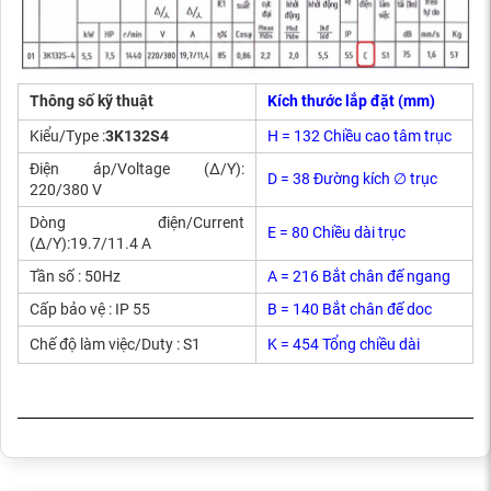
Thông số kỹ thuật
Kích thước lắp đặt (mm)
Kiểu/Type :
3K132S4
H = 132 Chiều cao tâm trục
Điện áp/Voltage (Δ/Y):
D = 38 Đường kích ∅ trục
220/380 V
Dòng điện/Current
E = 80 Chiều dài trục
(Δ/Y):19.7/11.4 A
Tần số : 50Hz
A = 216 Bắt chân đế ngang
Cấp bảo vệ : IP 55
B = 140 Bắt chân đế doc
Chế độ làm việc/Duty : S1
K = 454 Tổng chiều dài