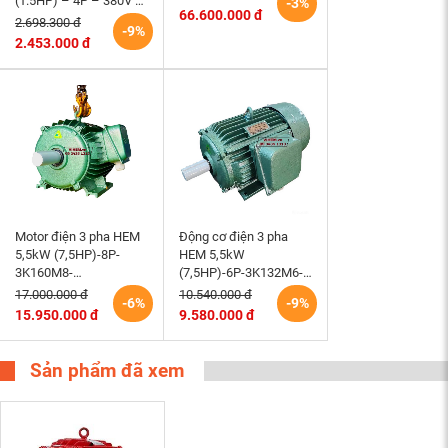
(1.5HP) – 4P – 380V –
-3%
66.600.000 đ
50Hz – TEFC – 90S
2.698.300 đ
-9%
(tốc độ 1500rpm)
2.453.000 đ
Motor điện 3 pha HEM
Động cơ điện 3 pha
5,5kW (7,5HP)-8P-
HEM 5,5kW
3K160M8-
(7,5HP)-6P-3K132M6-
220/380/660V-B3 tốc
220/380V tốc độ 980 –
17.000.000 đ
10.540.000 đ
-6%
-9%
độ 730 (750)r/min
1000 r/min điện cơ
15.950.000 đ
9.580.000 đ
động cơ điện cơ Hem
Hem Vihem
Vihem
Sản phẩm đã xem