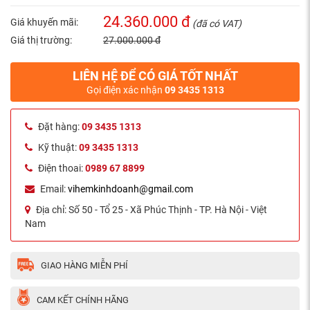
24.360.000 đ
Giá khuyến mãi:
(đã có VAT)
Giá thị trường:
27.000.000 đ
LIÊN HỆ ĐỂ CÓ GIÁ TỐT NHẤT
Gọi điện xác nhận
09 3435 1313
Đặt hàng:
09 3435 1313
Kỹ thuật:
09 3435 1313
Điện thoai:
0989 67 8899
Email:
vihemkinhdoanh@gmail.com
Địa chỉ:
Số 50 - Tổ 25 - Xã Phúc Thịnh - TP. Hà Nội - Việt
Nam
GIAO HÀNG MIỄN PHÍ
CAM KẾT CHÍNH HÃNG