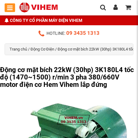
CÔNG TY CỔ PHẦN MÁY ĐIỆN VIHEM
09 3435 1313
HOTLINE:
Trang chủ
/
Động Cơ Điện
/ Động cơ mặt bích 22kW (30hp) 3K180L4 tốc đ
Động cơ mặt bích 22kW (30hp) 3K180L4 tốc
độ (1470~1500) r/min 3 pha 380/660V
motor điện cơ Hem Vihem lắp đứng