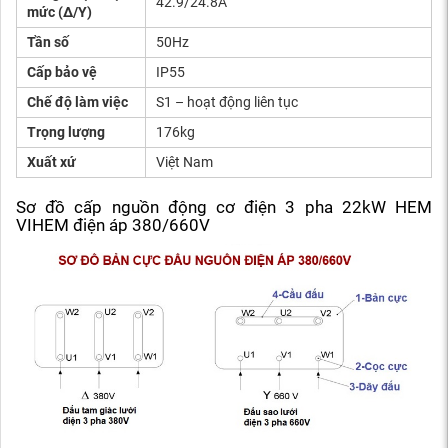
42.9/24.8A
mức (Δ/Y)
Tần số
50Hz
Cấp bảo vệ
IP55
Chế độ làm việc
S1 – hoạt động liên tục
Trọng lượng
176kg
Xuất xứ
Việt Nam
Sơ đồ cấp nguồn động cơ điện 3 pha 22kW HEM
VIHEM điện áp 380/660V