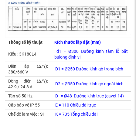
Thông số kỹ thuật
Kích thước lắp đặt (mm)
d1 = Ø300 Đường kính tâm lỗ bắt
Kiểu : 3K180L4
bulong định vị
Điện áp (Δ/Y):
D1 = Ø250 Đường kính gờ trong bích
380/660 V
Dòng điện (Δ/Y):
D2 = Ø350 Đường kính gờ ngoài bích
42.9 / 24.8 A
Tần số 50 Hz
D = Ø48 Đường kính trục (cavet 14)
Cấp bảo vệ IP 55
E = 110 Chiều dài trục
Chế độ làm việc : S1
K = 735 Tổng chiều dài