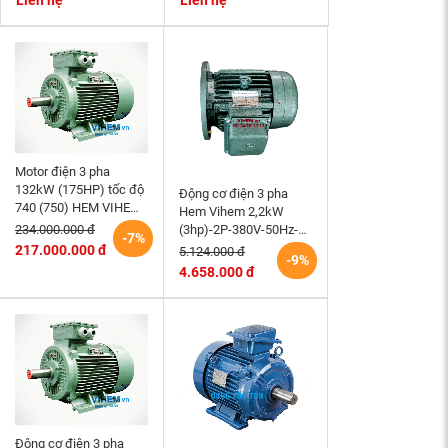
Liên hệ
Liên hệ
r/min
Motor điện 3 pha
132kW (175HP) tốc độ
Động cơ điện 3 pha
740 (750) HEM VIHEM
Hem Vihem 2,2kW
(Việt Hung) điện cơ Hà
(3hp)-2P-380V-50Hz-
234.000.000 đ
-7%
Nội
3K100S2-B5- tốc độ
217.000.000 đ
5.124.000 đ
-9%
2860~3000 r/min (kiểu
4.658.000 đ
lắp mặt bích)
Động cơ điện 3 pha