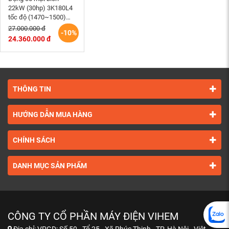
22kW (30hp) 3K180L4
tốc độ (1470~1500)
r/min 3 pha 380/660V
27.000.000 đ
-10%
motor điện cơ Hem
24.360.000 đ
Vihem lắp đứng
THÔNG TIN
HƯỚNG DẪN MUA HÀNG
CHÍNH SÁCH
DANH MỤC SẢN PHẨM
CÔNG TY CỔ PHẦN MÁY ĐIỆN VIHEM