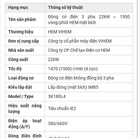
Hạng mục
Thông số kỹ thuật
Động cơ điện 3 pha 22kW ~ 1500
Tên sản phẩm
vòng/phút HEM mặt bích
Thương hiệu
HEM VIHEM
Đơn vị cung cấp
Công ty cổ phần máy điện VIHEM
Nhà sản xuất
Công ty CP Chế tạo Điện cơ HEM
Công suất
22kW
Tốc độ
1470 (1500) r/min (4 cực)
Loại động cơ
Động cơ điện không đồng bộ 3 pha
Kiểu lắp đặt
Lắp đứng (mặt bích) IMB5
Model / Type
3K180L4
Hiệu suất năng
Tiêu chuẩn IE2
lượng
Điện áp hoạt
380/660V
động (Δ/Y)
Dòng điện định