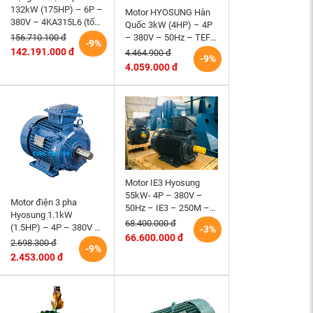
132kW (175HP) – 6P –
Motor HYOSUNG Hàn
380V – 4KA315L6 (tốc
Quốc 3kW (4HP) – 4P
độ 990 ~1000RPM)
– 380V – 50Hz – TEFC
156.710.100 đ
-9%
HEM VIHEM (Việt
– 100L – B3 (tốc độ
142.191.000 đ
4.464.900 đ
-9%
Hung) điện cơ Hà Nội
1500 r/min)
4.059.000 đ
Motor IE3 Hyosung
55kW- 4P – 380V –
Motor điện 3 pha
50Hz – IE3 – 250M –
Hyosung 1.1kW
B3 hiệu suất cao
68.400.000 đ
(1.5HP) – 4P – 380V –
-3%
66.600.000 đ
50Hz – TEFC – 90S
2.698.300 đ
-9%
(tốc độ 1500rpm)
2.453.000 đ