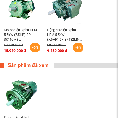
Motor điện 3 pha HEM
Động cơ điện 3 pha
5,5kW (7,5HP)-8P-
HEM 5,5kW
3K160M8-
(7,5HP)-6P-3K132M6-
220/380/660V-B3 tốc
220/380V tốc độ 980 –
17.000.000 đ
10.540.000 đ
-6%
-9%
độ 730 (750)r/min
1000 r/min điện cơ
15.950.000 đ
9.580.000 đ
động cơ điện cơ Hem
Hem Vihem
Vihem
Sản phẩm đã xem
Động cơ mặt bích