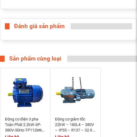
Đánh giá sản phẩm
Sản phẩm cùng loại
Động cơ điện 3 pha
Động cơ giảm tốc
Toàn Phát 2.2kW-6P-
22kW – 180L4 – 380V
380V-50Hz-TP112M6-
– IP55 – R137 – 32.9 –
B3- tốc độ 940~1000
Momen phanh 200Nm