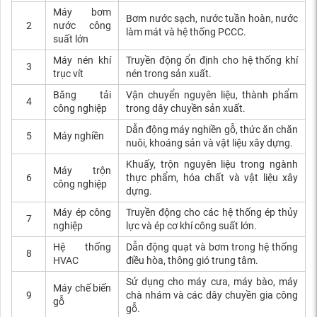
Máy bơm
Bơm nước sạch, nước tuần hoàn, nước
2
nước công
làm mát và hệ thống PCCC.
suất lớn
Máy nén khí
Truyền động ổn định cho hệ thống khí
3
trục vít
nén trong sản xuất.
Băng tải
Vận chuyển nguyên liệu, thành phẩm
4
công nghiệp
trong dây chuyền sản xuất.
Dẫn động máy nghiền gỗ, thức ăn chăn
5
Máy nghiền
nuôi, khoáng sản và vật liệu xây dựng.
Khuấy, trộn nguyên liệu trong ngành
Máy trộn
6
thực phẩm, hóa chất và vật liệu xây
công nghiệp
dựng.
Máy ép công
Truyền động cho các hệ thống ép thủy
7
nghiệp
lực và ép cơ khí công suất lớn.
Hệ thống
Dẫn động quạt và bơm trong hệ thống
8
HVAC
điều hòa, thông gió trung tâm.
Sử dụng cho máy cưa, máy bào, máy
Máy chế biến
9
chà nhám và các dây chuyền gia công
gỗ
gỗ.