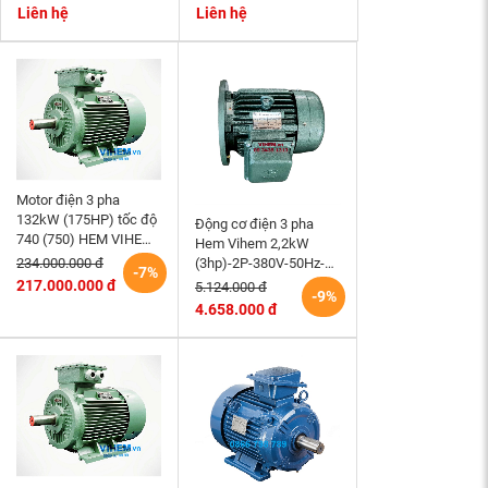
B3- tốc độ 940~1000
Momen phanh 200Nm
Liên hệ
Liên hệ
r/min
Motor điện 3 pha
132kW (175HP) tốc độ
Động cơ điện 3 pha
740 (750) HEM VIHEM
Hem Vihem 2,2kW
(Việt Hung) điện cơ Hà
(3hp)-2P-380V-50Hz-
234.000.000 đ
-7%
Nội
3K100S2-B5- tốc độ
217.000.000 đ
5.124.000 đ
-9%
2860~3000 r/min (kiểu
4.658.000 đ
lắp mặt bích)