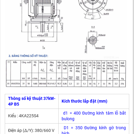
Thông số kỹ thuật
37kW-
Kích thước lắp đặt (mm)
4P B5
d1 = 400 Đường kính tâm lỗ bắt
Kiểu : 4KA225S4
bulong
D1 = 350 Đường kính gờ trong
Điện áp (Δ/Y): 380/660 V
bích