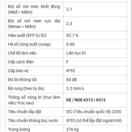
Bội số mô men khởi động
2.1
(Mkđ ÷ Mđm)
Bội số mô men cực đại
2.3
(Mmax ÷ Mđm)
Hiệu suất (EFF.%) IE2
92.7 %
Hệ số công suất (cosφ)
0.86
Chế độ làm việc
Liên tục S1
Cấp cách điện
F
Cấp bảo vệ
IP55
Độ ồn không tải
84 dB
Độ rung (treo tự do)
2.2 mm/s
Thông số vòng bi (trục làm
DE / NDE 6313 / 6313
việc/ trục sau)
Tiêu chuẩn lắp đặt
IEC (Tiêu chuẩn quốc tế) 225S
Tiêu chuẩn kháng bụi, nước
IP55 (có thể lắp đặt ngoài trời)
Trọng lượng
276 kg