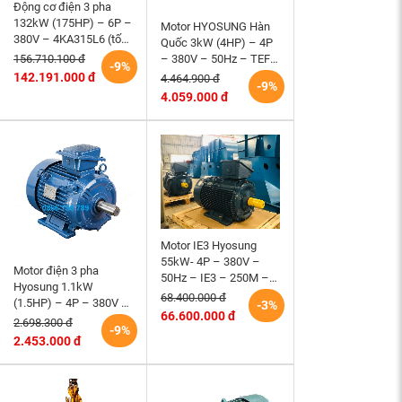
Động cơ điện 3 pha
132kW (175HP) – 6P –
Motor HYOSUNG Hàn
380V – 4KA315L6 (tốc
Quốc 3kW (4HP) – 4P
độ 990 ~1000RPM)
– 380V – 50Hz – TEFC
156.710.100 đ
-9%
HEM VIHEM (Việt
– 100L – B3 (tốc độ
142.191.000 đ
4.464.900 đ
-9%
Hung) điện cơ Hà Nội
1500 r/min)
4.059.000 đ
Motor IE3 Hyosung
55kW- 4P – 380V –
Motor điện 3 pha
50Hz – IE3 – 250M –
Hyosung 1.1kW
B3 hiệu suất cao
68.400.000 đ
(1.5HP) – 4P – 380V –
-3%
66.600.000 đ
50Hz – TEFC – 90S
2.698.300 đ
-9%
(tốc độ 1500rpm)
2.453.000 đ