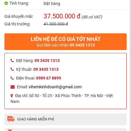
Tình trạng:
Đặt hàng
37.500.000 đ
Giá khuyến mãi:
(đã có VAT)
Giá thị trường:
41.000.000 đ
LIÊN HỆ ĐỂ CÓ GIÁ TỐT NHẤT
Gọi điện xác nhận
09 3435 1313
Đặt hàng:
09 3435 1313
Kỹ thuật:
09 3435 1313
Điện thoai:
0989 67 8899
Email:
vihemkinhdoanh@gmail.com
Địa chỉ:
Số 50 - Tổ 25 - Xã Phúc Thịnh - TP. Hà Nội - Việt
Nam
GIAO HÀNG MIỄN PHÍ