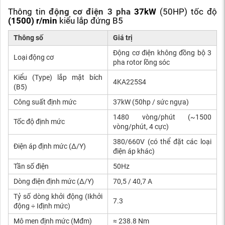
Thông tin
động cơ điện 3 pha
37kW
(50HP) tốc độ
(1500) r/min
kiểu lắp đứng B5
Thông số
Giá trị
Động cơ điện không đồng bộ 3
Loại động cơ
pha rotor lồng sóc
Kiểu (Type) lắp mặt bích
4KA225S4
(B5)
Công suất định mức
37kW (50hp / sức ngựa)
1480 vòng/phút (~1500
Tốc độ định mức
vòng/phút, 4 cực)
380/660V (có thể đặt các loại
Điện áp định mức (Δ/Y)
điện áp khác)
Tần số điện
50Hz
Dòng điện định mức (Δ/Y)
70,5 / 40,7 A
Tỷ số dòng khởi động (Ikhởi
7.3
động ÷ Iđịnh mức)
Mô men định mức (Mđm)
≈ 238.8 Nm