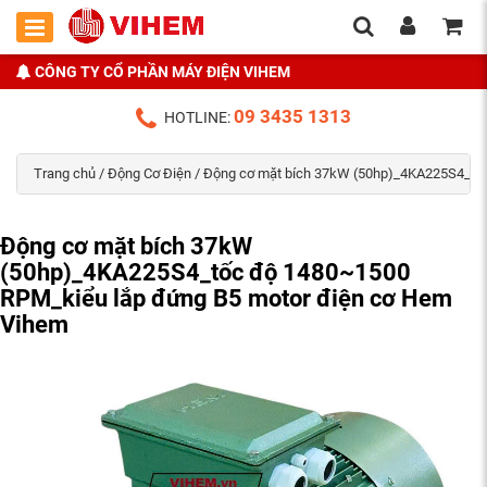
CÔNG TY CỔ PHẦN MÁY ĐIỆN VIHEM
09 3435 1313
HOTLINE:
Trang chủ
/
Động Cơ Điện
/ Động cơ mặt bích 37kW (50hp)_4KA225S4_tố
Động cơ mặt bích 37kW
(50hp)_4KA225S4_tốc độ 1480~1500
RPM_kiểu lắp đứng B5 motor điện cơ Hem
Vihem