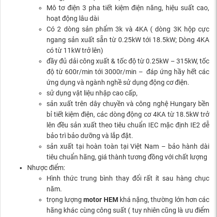
Mô tơ điện 3 pha tiết kiệm điện năng, hiệu suất cao,
hoạt động lâu dài
Có 2 dòng sản phẩm 3k và 4KA ( dòng 3K hộp cực
ngang sản xuất sẵn từ 0.25kW tới 18.5kW; Dòng 4KA
có từ 11kW trở lên)
đầy đủ dải công xuất & tốc độ từ 0.25kW – 315kW, tốc
độ từ 600r/min tới 3000r/min – đáp ứng hầy hết các
ứng dụng và ngành nghề sử dụng động cơ điện.
sử dụng vật liệu nhập cao cấp,
sản xuất trên dây chuyền và công nghệ Hungary bền
bỉ tiết kiệm điện, các dòng động cơ 4KA từ 18.5kW trở
lên đều sản xuất theo tiêu chuẩn IEC mặc định IE2 dễ
bảo trì bảo dưỡng và lắp đặt.
sản xuất tại hoàn toàn tại Việt Nam – bảo hành dài
tiêu chuẩn hãng, giá thành tương đồng với chất lượng
Nhược điểm:
Hình thức trung bình thay đổi rất ít sau hàng chục
năm.
trọng lượng
motor HEM
khá nặng, thường lớn hơn các
hãng khác cùng công suất ( tuy nhiên cũng là ưu điểm