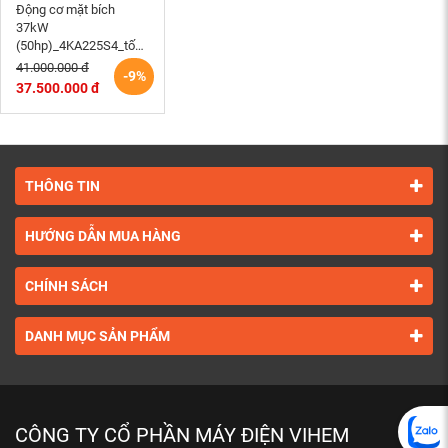
Động cơ mặt bích
37kW
(50hp)_4KA225S4_tốc
độ 1480~1500
41.000.000 đ
-9%
RPM_kiểu lắp đứng B5
37.500.000 đ
motor điện cơ Hem
Vihem
THÔNG TIN
HƯỚNG DẪN MUA HÀNG
CHÍNH SÁCH
DANH MỤC SẢN PHẨM
CÔNG TY CỔ PHẦN MÁY ĐIỆN VIHEM