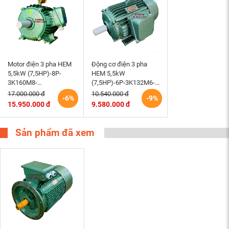
Motor điện 3 pha HEM
Động cơ điện 3 pha
5,5kW (7,5HP)-8P-
HEM 5,5kW
3K160M8-
(7,5HP)-6P-3K132M6-
220/380/660V-B3 tốc
220/380V tốc độ 980 –
17.000.000 đ
10.540.000 đ
-6%
-9%
độ 730 (750)r/min
1000 r/min điện cơ
15.950.000 đ
9.580.000 đ
động cơ điện cơ Hem
Hem Vihem
Vihem
Sản phẩm đã xem