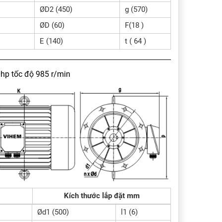
ØD2 (450)
g (570)
ØD (60)
F(18 )
E (140)
t ( 64 )
hp tốc độ 985 r/min
Kích thước lắp đặt mm
Ød1 (500)
l1 (6)