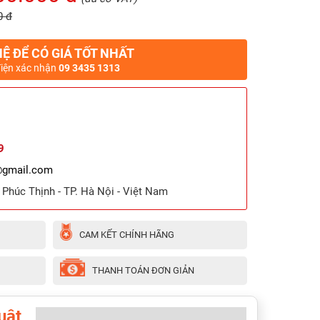
0 đ
HỆ ĐỂ CÓ GIÁ TỐT NHẤT
điện xác nhận
09 3435 1313
9
@gmail.com
ã Phúc Thịnh - TP. Hà Nội - Việt Nam
CAM KẾT CHÍNH HÃNG
THANH TOÁN ĐƠN GIẢN
uật