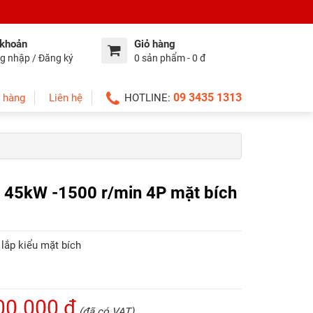
 khoản
Giỏ hàng
g nhập / Đăng ký
0 sản phẩm - 0 đ
09 3435 1313
 hàng
Liên hệ
HOTLINE:
a 45kW -1500 r/min 4P mặt bích
 lắp kiểu mặt bích
00.000 đ
(đã có VAT)