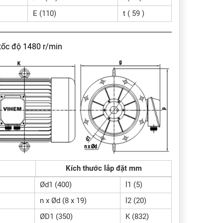
E (110)
t ( 59 )
tốc độ 1480 r/min
Kích thước lắp đặt mm
Ød1 (400)
l1 (5)
n x Ød (8 x 19)
l2 (20)
ØD1 (350)
K (832)