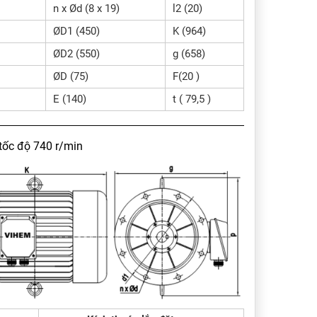
n x Ød (8 x 19)
l2 (20)
ØD1 (450)
K (964)
ØD2 (550)
g (658)
ØD (75)
F(20 )
E (140)
t ( 79,5 )
tốc độ 740 r/min