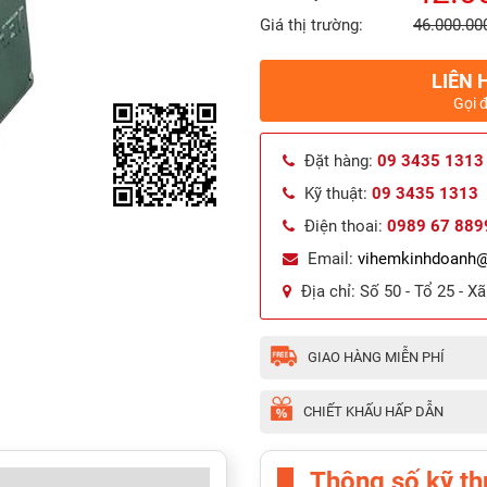
Giá thị trường:
46.000.00
LIÊN 
Gọi 
Đặt hàng:
09 3435 1313
Kỹ thuật:
09 3435 1313
Điện thoai:
0989 67 889
Email:
vihemkinhdoanh
Địa chỉ:
Số 50 - Tổ 25 - X
GIAO HÀNG MIỄN PHÍ
CHIẾT KHẤU HẤP DẪN
Thông số kỹ th