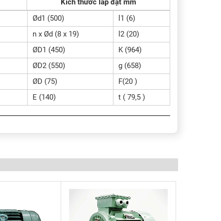
Kích thước lắp đặt mm
Ød1 (500)
l1 (6)
n x Ød (8 x 19)
l2 (20)
ØD1 (450)
K (964)
ØD2 (550)
g (658)
ØD (75)
F(20 )
E (140)
t ( 79,5 )