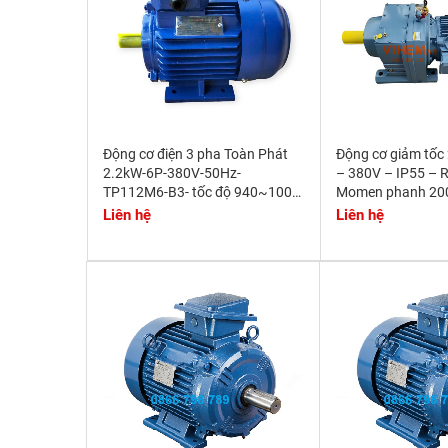
Động cơ điện 3 pha Toàn Phát
Động cơ giảm tốc
2.2kW-6P-380V-50Hz-
– 380V – IP55 – 
TP112M6-B3- tốc độ 940~1000
Momen phanh 2
r/min
Liên hệ
Liên hệ