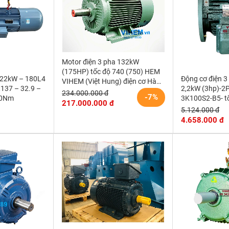
Motor điện 3 pha 132kW
(175HP) tốc độ 740 (750) HEM
 22kW – 180L4
Động cơ điện 
VIHEM (Việt Hung) điện cơ Hà
R137 – 32.9 –
2,2kW (3hp)-2
Nội
234.000.000 đ
-7%
00Nm
3K100S2-B5- t
217.000.000 đ
r/min (kiểu lắp
5.124.000 đ
4.658.000 đ