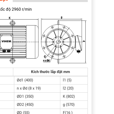
tốc độ 2960 r/min
Kích thước lắp đặt mm
Ød1 (400)
l1 (5)
n x Ød (8 x 19)
l2 (20)
ØD1 (350)
K (802)
ØD2 (450)
g (570)
ØD (55)
F(16 )