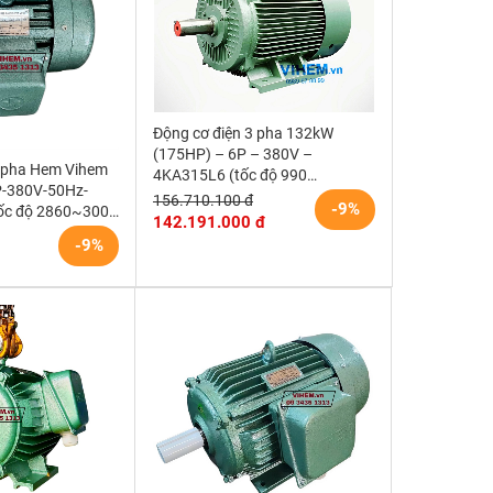
Động cơ điện 3 pha 132kW
(175HP) – 6P – 380V –
3 pha Hem Vihem
4KA315L6 (tốc độ 990
P-380V-50Hz-
~1000RPM) HEM VIHEM (Việt
156.710.100 đ
-9%
ốc độ 2860~3000
Hung) điện cơ Hà Nội
142.191.000 đ
 mặt bích)
-9%