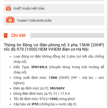
CHIẾT KHẤU HẤP DẪN
THANH TOÁN ĐƠN GIẢN
Chi tiết
Thông tin Động cơ điện phòng nổ 3 pha 15kW (20HP)
tốc độ 970 (1000) HEM VIHEM điện cơ Hà Nội
Loại động cơ điện không đồng bộ 3 pha (có kết cấu chống
cháy nổ)
Kiểu Type:
3PN180L6
(chuyên dùng trong môi trường dễ
cháy nổ)
Công suất định mức:
15kW
(20HP) (HP – mã lực – sức
nghựa)
Điện áp định mức (Δ/Y):
380/660V
Dòng điện định mức (Δ/Y): 31 / 17.9 A
Tốc độ định mức: 970
(~1000)
vòng/phút
Cấp bảo vệ:
IP55
(chống bụi + nước cấp 5)