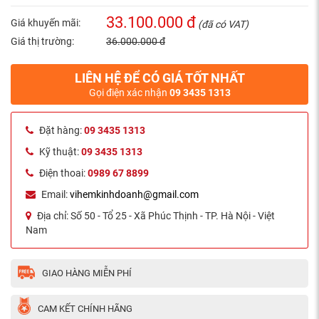
33.100.000 đ
Giá khuyến mãi:
(đã có VAT)
Giá thị trường:
36.000.000 đ
LIÊN HỆ ĐỂ CÓ GIÁ TỐT NHẤT
Gọi điện xác nhận
09 3435 1313
Đặt hàng:
09 3435 1313
Kỹ thuật:
09 3435 1313
Điện thoai:
0989 67 8899
Email:
vihemkinhdoanh@gmail.com
Địa chỉ:
Số 50 - Tổ 25 - Xã Phúc Thịnh - TP. Hà Nội - Việt
Nam
GIAO HÀNG MIỄN PHÍ
CAM KẾT CHÍNH HÃNG