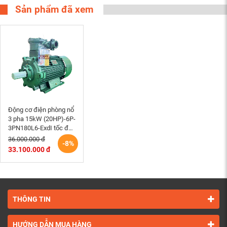
Sản phẩm đã xem
Động cơ điện phòng nổ
3 pha 15kW (20HP)-6P-
3PN180L6-ExdI tốc độ
(970~1000) r/min
36.000.000 đ
-8%
motor điện cơ Hem
33.100.000 đ
Vihem
THÔNG TIN
HƯỚNG DẪN MUA HÀNG