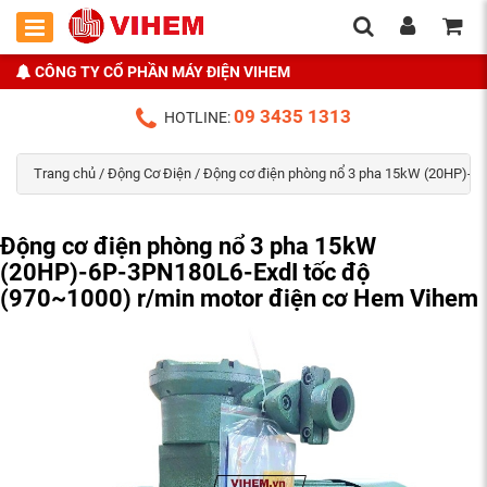
CÔNG TY CỔ PHẦN MÁY ĐIỆN VIHEM
09 3435 1313
HOTLINE:
Trang chủ
/
Động Cơ Điện
/ Động cơ điện phòng nổ 3 pha 15kW (20HP)-6
Động cơ điện phòng nổ 3 pha 15kW
(20HP)-6P-3PN180L6-ExdI tốc độ
(970~1000) r/min motor điện cơ Hem Vihem