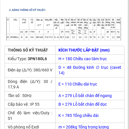
THÔNG SỐ KỸ THUẬT
KÍCH THƯỚC LẮP ĐẶT (mm)
Kiểu/Type:
3PN180L6
H = 180 Chiều cao tâm trục
D = 48 Đường kính ∅ trục (cavet
Điện áp (Δ/Y): 380/660 V
14)
Dòng điện (Δ/Y): 30 /
E = 110 Chiều dài trục
17,9 A
Tần số : 50Hz
A = 279 Lỗ bắt chân đế ngang
Cấp bảo vệ : IP 55
B = 279 Lỗ bắt chân đế dọc
Chế độ làm việc/Duty :
K = 785 Tổng chiều dài
S1
Vỏ phòng nổ ExdI
m = 208kg Tổng trọng lượng