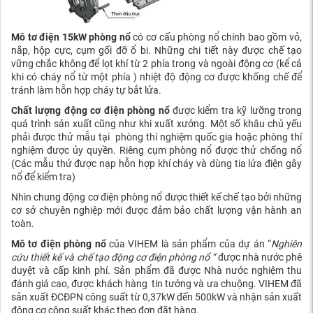
Mô tơ điện 15kW phòng nổ
có cơ cấu phòng nổ chính bao gồm vỏ,
nắp, hộp cực, cụm gối đỡ ổ bi. Những chi tiết này được chế tạo
vững chắc không để lọt khí từ 2 phía trong và ngoài động cơ (kể cả
khi có cháy nổ từ một phía ) nhiệt độ động cơ được khống chế để
tránh làm hỗn hợp cháy tự bắt lửa.
Chất lượng
động cơ điện phòng nổ
được kiểm tra kỹ lưỡng trong
quá trình sản xuất cũng như khi xuất xưởng. Một số khâu chủ yếu
phải được thử mẫu tại phòng thí nghiệm quốc gia hoặc phòng thí
nghiệm được ủy quyền. Riêng cụm phòng nổ được thử chống nổ
(Các mẫu thử được nạp hỗn hợp khí cháy và dùng tia lửa điện gây
nổ để kiểm tra)
Nhìn chung động cơ điện phòng nổ được thiết kế chế tạo bởi những
cơ sở chuyên nghiệp mới được đảm bảo chất lượng vận hành an
toàn.
Mô tơ điện phòng nổ
của VIHEM là sản phẩm của dự án “
Nghiên
cứu thiết kế và chế tạo động cơ điện phòng nổ “
được nhà nước phê
duyệt và cấp kinh phí. Sản phẩm đã được Nhà nước nghiệm thu
đánh giá cao, được khách hàng tin tưởng và ưa chuộng. VIHEM đã
sản xuất ĐCĐPN công suất từ 0,37kW đến 500kW và nhận sản xuất
động cơ công suất khác theo đơn đặt hàng.