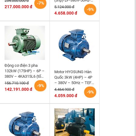
(3hp)-2P-380V-50Hz-
234.000.000 đ
-7%
Nội
3K100S2-B5- tốc độ
217.000.000 đ
5.124.000 đ
-9%
2860~3000 r/min (kiểu
4.658.000 đ
lắp mặt bích)
Động cơ điện 3 pha
132kW (175HP) – 6P –
Motor HYOSUNG Hàn
380V – 4KA315L6 (tốc
Quốc 3kW (4HP) – 4P
độ 990 ~1000RPM)
– 380V – 50Hz – TEFC
156.710.100 đ
-9%
HEM VIHEM (Việt
– 100L – B3 (tốc độ
142.191.000 đ
4.464.900 đ
-9%
Hung) điện cơ Hà Nội
1500 r/min)
4.059.000 đ