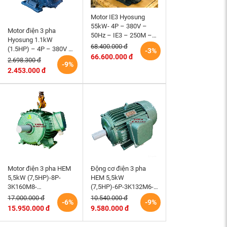
Motor IE3 Hyosung
55kW- 4P – 380V –
Motor điện 3 pha
50Hz – IE3 – 250M –
Hyosung 1.1kW
B3 hiệu suất cao
68.400.000 đ
(1.5HP) – 4P – 380V –
-3%
66.600.000 đ
50Hz – TEFC – 90S
2.698.300 đ
-9%
(tốc độ 1500rpm)
2.453.000 đ
Motor điện 3 pha HEM
Động cơ điện 3 pha
5,5kW (7,5HP)-8P-
HEM 5,5kW
3K160M8-
(7,5HP)-6P-3K132M6-
220/380/660V-B3 tốc
220/380V tốc độ 980 –
17.000.000 đ
10.540.000 đ
-6%
-9%
độ 730 (750)r/min
1000 r/min điện cơ
15.950.000 đ
9.580.000 đ
động cơ điện cơ Hem
Hem Vihem
Vihem