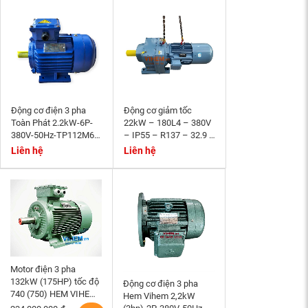
Động cơ điện 3 pha
Động cơ giảm tốc
Toàn Phát 2.2kW-6P-
22kW – 180L4 – 380V
380V-50Hz-TP112M6-
– IP55 – R137 – 32.9 –
B3- tốc độ 940~1000
Momen phanh 200Nm
Liên hệ
Liên hệ
r/min
Motor điện 3 pha
132kW (175HP) tốc độ
Động cơ điện 3 pha
740 (750) HEM VIHEM
Hem Vihem 2,2kW
(Việt Hung) điện cơ Hà