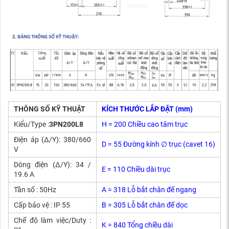
THÔNG SỐ KỸ THUẬT
KÍCH THƯỚC LẮP ĐẶT (mm)
Kiểu/Type :
3PN200L8
H = 200 Chiều cao tâm trục
Điện áp (Δ/Y): 380/660
D = 55 Đường kính ∅ trục (cavet 16)
V
Dòng điện (Δ/Y): 34 /
E = 110 Chiều dài trục
19.6 A
Tần số : 50Hz
A = 318 Lỗ bắt chân đế ngang
Cấp bảo vệ : IP 55
B = 305 Lỗ bắt chân đế dọc
Chế độ làm việc/Duty :
K = 840 Tổng chiều dài