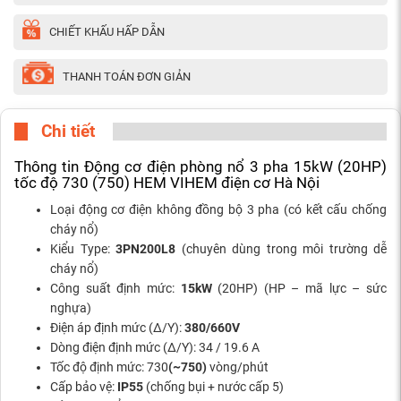
CHIẾT KHẤU HẤP DẪN
THANH TOÁN ĐƠN GIẢN
Chi tiết
Thông tin Động cơ điện phòng nổ 3 pha 15kW (20HP)
tốc độ 730 (750) HEM VIHEM điện cơ Hà Nội
Loại động cơ điện không đồng bộ 3 pha (có kết cấu chống
cháy nổ)
Kiểu Type:
3PN200L8
(chuyên dùng trong môi trường dễ
cháy nổ)
Công suất định mức:
15kW
(20HP) (HP – mã lực – sức
nghựa)
Điện áp định mức (Δ/Y):
380/660V
Dòng điện định mức (Δ/Y): 34 / 19.6 A
Tốc độ định mức: 730
(~750)
vòng/phút
Cấp bảo vệ:
IP55
(chống bụi + nước cấp 5)