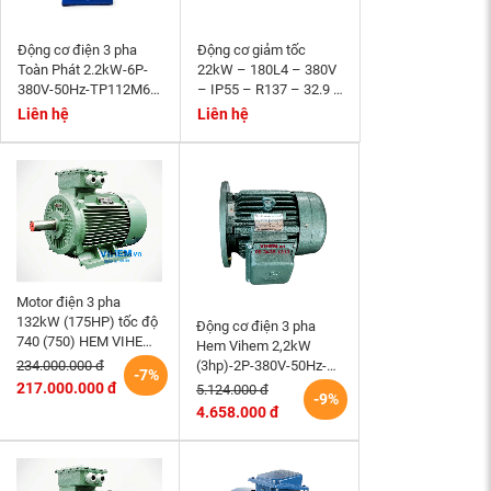
Động cơ điện 3 pha
Động cơ giảm tốc
Toàn Phát 2.2kW-6P-
22kW – 180L4 – 380V
380V-50Hz-TP112M6-
– IP55 – R137 – 32.9 –
B3- tốc độ 940~1000
Momen phanh 200Nm
Liên hệ
Liên hệ
r/min
Motor điện 3 pha
132kW (175HP) tốc độ
Động cơ điện 3 pha
740 (750) HEM VIHEM
Hem Vihem 2,2kW
(Việt Hung) điện cơ Hà
(3hp)-2P-380V-50Hz-
234.000.000 đ
-7%
Nội
3K100S2-B5- tốc độ
217.000.000 đ
5.124.000 đ
-9%
2860~3000 r/min (kiểu
4.658.000 đ
lắp mặt bích)