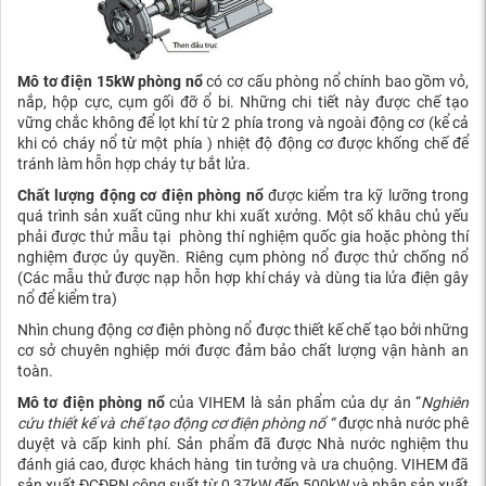
Mô tơ điện 15kW phòng nổ
có cơ cấu phòng nổ chính bao gồm vỏ,
nắp, hộp cực, cụm gối đỡ ổ bi. Những chi tiết này được chế tạo
vững chắc không để lọt khí từ 2 phía trong và ngoài động cơ (kể cả
khi có cháy nổ từ một phía ) nhiệt độ động cơ được khống chế để
tránh làm hỗn hợp cháy tự bắt lửa.
Chất lượng
động cơ điện phòng nổ
được kiểm tra kỹ lưỡng trong
quá trình sản xuất cũng như khi xuất xưởng. Một số khâu chủ yếu
phải được thử mẫu tại phòng thí nghiệm quốc gia hoặc phòng thí
nghiệm được ủy quyền. Riêng cụm phòng nổ được thử chống nổ
(Các mẫu thử được nạp hỗn hợp khí cháy và dùng tia lửa điện gây
nổ để kiểm tra)
Nhìn chung động cơ điện phòng nổ được thiết kế chế tạo bởi những
cơ sở chuyên nghiệp mới được đảm bảo chất lượng vận hành an
toàn.
Mô tơ điện phòng nổ
của VIHEM là sản phẩm của dự án “
Nghiên
cứu thiết kế và chế tạo động cơ điện phòng nổ “
được nhà nước phê
duyệt và cấp kinh phí. Sản phẩm đã được Nhà nước nghiệm thu
đánh giá cao, được khách hàng tin tưởng và ưa chuộng. VIHEM đã
sản xuất ĐCĐPN công suất từ 0,37kW đến 500kW và nhận sản xuất