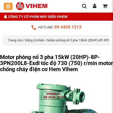
CÔNG TY CỔ PHẦN MÁY ĐIỆN VIHEM
09 3435 1313
HOTLINE:
Trang chủ
/
Động Cơ Điện
/ Motor phòng nổ 3 pha 15kW (20HP)-8P-3PN200
Motor phòng nổ 3 pha 15kW (20HP)-8P-
3PN200L8-ExdI tốc độ 730 (750) r/min motor
chống cháy điện cơ Hem Vihem