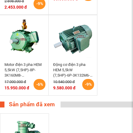
2.698.300 đ
-9%
(tốc độ 1500rpm)
2.453.000 đ
Motor điện 3 pha HEM
Động cơ điện 3 pha
5,5kW (7,5HP)-8P-
HEM 5,5kW
3K160M8-
(7,5HP)-6P-3K132M6-
220/380/660V-B3 tốc
220/380V tốc độ 980 –
17.000.000 đ
10.540.000 đ
-6%
-9%
độ 730 (750)r/min
1000 r/min điện cơ
15.950.000 đ
9.580.000 đ
động cơ điện cơ Hem
Hem Vihem
Vihem
Sản phẩm đã xem