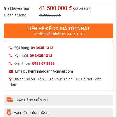
41.500.000 đ
Giá khuyến mãi:
(đã có VAT)
Giá thị trường:
45.800.000 đ
LIÊN HỆ ĐỂ CÓ GIÁ TỐT NHẤT
Gọi điện xác nhận
09 3435 1313
Đặt hàng:
09 3435 1313
Kỹ thuật:
09 3435 1313
Điện thoai:
0989 67 8899
Email:
vihemkinhdoanh@gmail.com
Địa chỉ:
Số 50 - Tổ 25 - Xã Phúc Thịnh - TP. Hà Nội - Việt
Nam
GIAO HÀNG MIỄN PHÍ
CAM KẾT CHÍNH HÃNG