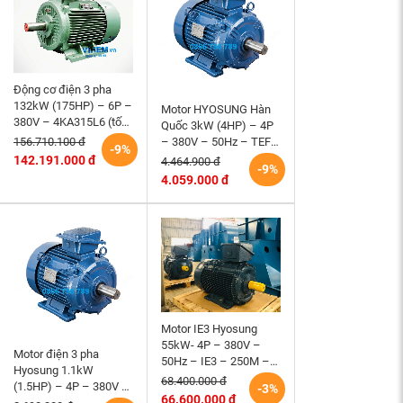
Động cơ điện 3 pha
132kW (175HP) – 6P –
Motor HYOSUNG Hàn
380V – 4KA315L6 (tốc
Quốc 3kW (4HP) – 4P
độ 990 ~1000RPM)
– 380V – 50Hz – TEFC
156.710.100 đ
-9%
HEM VIHEM (Việt
– 100L – B3 (tốc độ
142.191.000 đ
4.464.900 đ
-9%
Hung) điện cơ Hà Nội
1500 r/min)
4.059.000 đ
Motor IE3 Hyosung
55kW- 4P – 380V –
Motor điện 3 pha
50Hz – IE3 – 250M –
Hyosung 1.1kW
B3 hiệu suất cao
68.400.000 đ
(1.5HP) – 4P – 380V –
-3%
66.600.000 đ
50Hz – TEFC – 90S