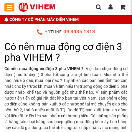
CÔNG TY CỔ PHẦN MÁY ĐIỆN VIHEM
09 3435 1313
HOTLINE:
Có nên mua động cơ điện 3
pha VIHEM ?
Có nên mua động cơ điện 3 pha VIHEM ?
Việc lựa chọn động cơ
điện ( mô tơ điện ) 3 pha tốt cũng là một tính toán. Mua như thế
nào, mua ở đâu, mua loại nào ? Tuy nhiên các bạn nên tỉnh táo cân
nhắc cho kỹ trước khi mua và tìm hiểu thị trường động cơ điện 3 pha
được nhập, chế tạo và nguồn gốc như thế nào. Vì sản phẩm các
nước tiên tiến có giá rất đắt khó bán tại Việt Nam, sản phẩm động
cơ điện cũng không sản xuất ở các nước sở tại mà chuyển giao cho
bên thứ 2, thứ 3 nhiều nhất là TQ. Do đó TQ sản xuất tràn lan dùng
vật liệu rất rẻ lấy tên sản phẩm có thương hiệu. Có những sản phẩm
là hàng fake loại hàng sao chép giống như đồng hồ máy tính bảng
hay các đồ gia dụng…có thể nhiều người chấp nhận vì nó mang tính