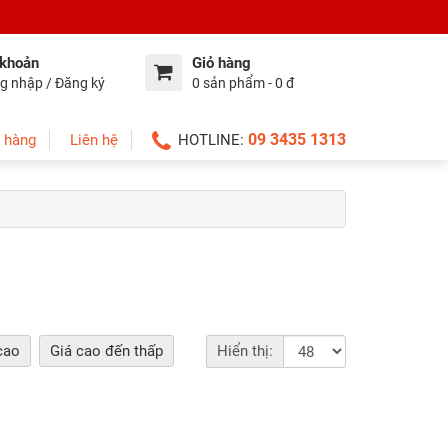
 khoản
Giỏ hàng
g nhập / Đăng ký
0 sản phẩm - 0 đ
09 3435 1313
 hàng
Liên hệ
HOTLINE:
cao
Giá cao đến thấp
Hiển thị: