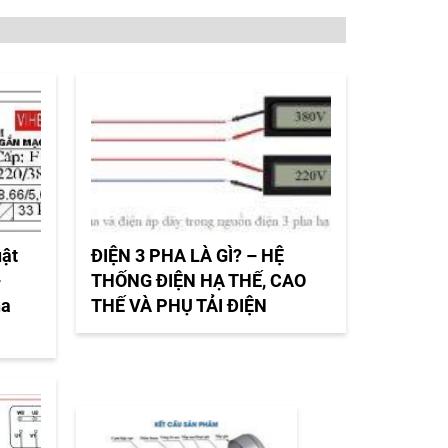
uật
ĐIỆN 3 PHA LÀ GÌ? – HỆ
–
THỐNG ĐIỆN HẠ THẾ, CAO
ha
THẾ VÀ PHỤ TẢI ĐIỆN