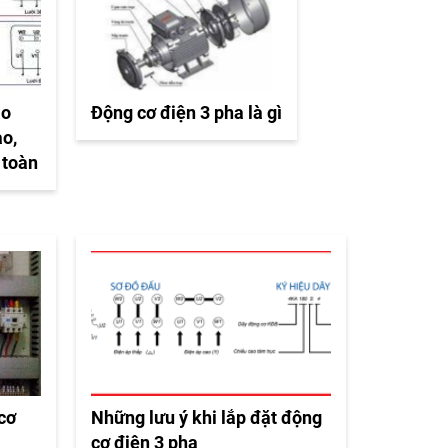
ào
Động cơ điện 3 pha là gì
ao,
 toàn
 cơ
Những lưu ý khi lắp đặt động
cơ điện 3 pha