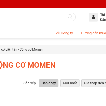
Tài
Đăn
Về Công ty
Hướng dẫn mua
 cơ biến tần - động cơ Momen
ĐỘNG CƠ MOMEN
Sắp xếp :
Bán chạy
Mới nhất
Giá thấp đến 