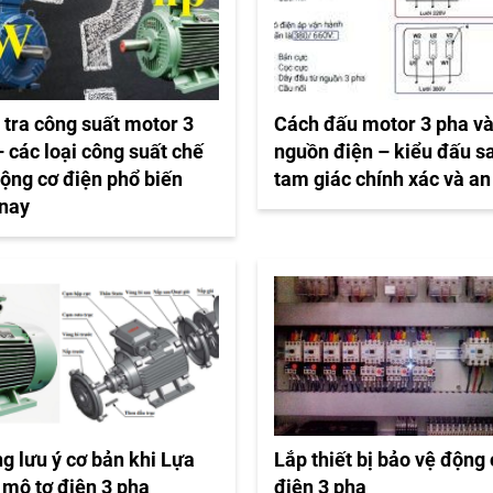
 tra công suất motor 3
Cách đấu motor 3 pha v
 các loại công suất chế
nguồn điện – kiểu đấu s
động cơ điện phổ biến
tam giác chính xác và an
 nay
g lưu ý cơ bản khi Lựa
Lắp thiết bị bảo vệ động
 mô tơ điện 3 pha
điện 3 pha