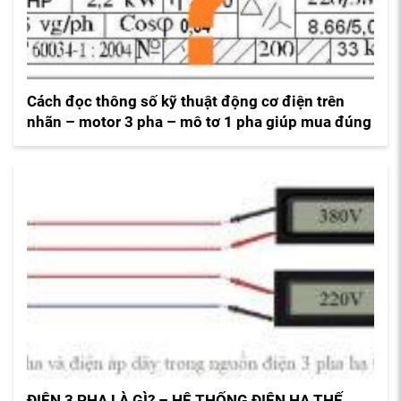
Cách đọc thông số kỹ thuật động cơ điện trên
nhãn – motor 3 pha – mô tơ 1 pha giúp mua đúng
ĐIỆN 3 PHA LÀ GÌ? – HỆ THỐNG ĐIỆN HẠ THẾ,