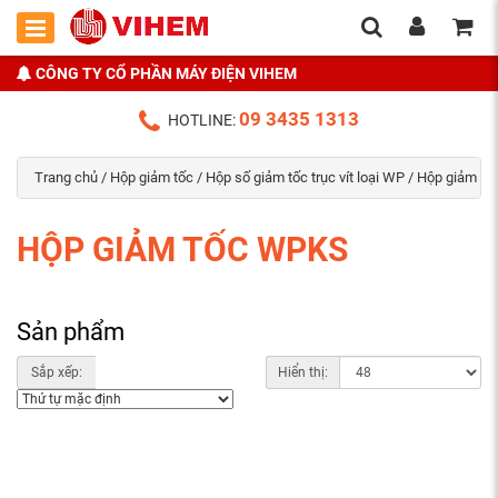
CÔNG TY CỔ PHẦN MÁY ĐIỆN VIHEM
09 3435 1313
HOTLINE:
Trang chủ
/
Hộp giảm tốc
/
Hộp số giảm tốc trục vít loại WP
/ Hộp giảm t
HỘP GIẢM TỐC WPKS
Sản phẩm
Sắp xếp:
Hiển thị: