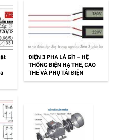
uật
ĐIỆN 3 PHA LÀ GÌ? – HỆ
–
THỐNG ĐIỆN HẠ THẾ, CAO
ha
THẾ VÀ PHỤ TẢI ĐIỆN