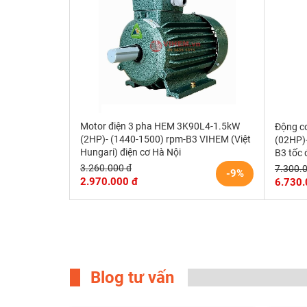
Motor điện 3 pha HEM 3K90L4-1.5kW
Động c
(2HP)- (1440-1500) rpm-B3 VIHEM (Việt
(02HP)
Hungari) điện cơ Hà Nội
B3 tốc
Vihem
3.260.000 đ
7.300.
-9%
2.970.000 đ
6.730.
Blog tư vấn