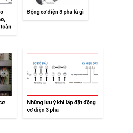
ào
Động cơ điện 3 pha là gì
ao,
 toàn
 cơ
Những lưu ý khi lắp đặt động
cơ điện 3 pha