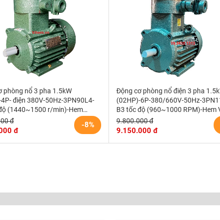
ơ phòng nổ 3 pha 1.5kW
Động cơ phòng nổ điện 3 pha 1.5
-4P- điện 380V-50Hz-3PN90L4-
(02HP)-6P-380/660V-50Hz-3PN
 độ (1440~1500 r/min)-Hem
B3 tốc độ (960~1000 RPM)-Hem 
000 đ
9.800.000 đ
-8%
000 đ
9.150.000 đ