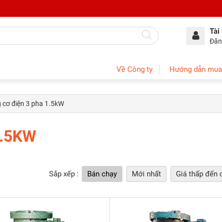
Tài
Đăn
Về Công ty
Hướng dẫn mua
 cơ điện 3 pha 1.5kW
1.5KW
Sắp xếp :
Bán chạy
Mới nhất
Giá thấp đến 