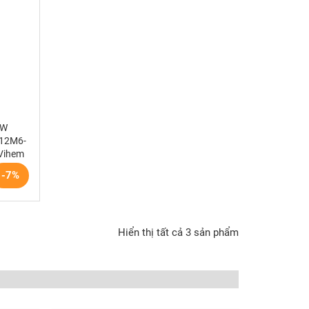
kW
112M6-
Vihem
-7%
Hiển thị tất cả 3 sản phẩm