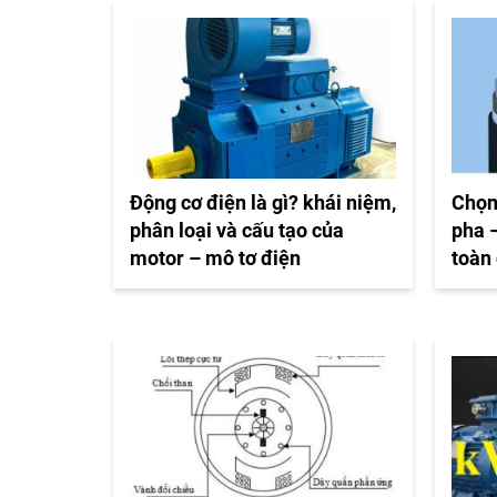
Động cơ điện là gì? khái niệm,
Chọn
phân loại và cấu tạo của
pha –
motor – mô tơ điện
toàn 