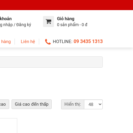
 khoản
Giỏ hàng
g nhập / Đăng ký
0 sản phẩm - 0 đ
09 3435 1313
 hàng
Liên hệ
HOTLINE:
cao
Giá cao đến thấp
Hiển thị: