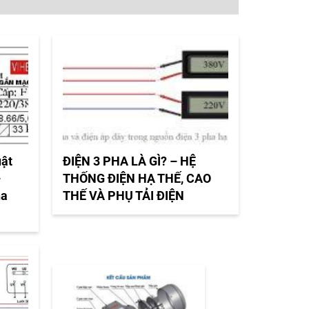
uật
ĐIỆN 3 PHA LÀ GÌ? – HỆ
–
THỐNG ĐIỆN HẠ THẾ, CAO
ha
THẾ VÀ PHỤ TẢI ĐIỆN