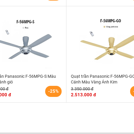
rần Panasonic F-56MPG-S Màu
Quạt trần Panasonic F-56MPG-G
ánh gió
Cánh Màu Vàng Ánh Kim
000 đ
3.350.000 đ
-25%
000 đ
2.513.000 đ