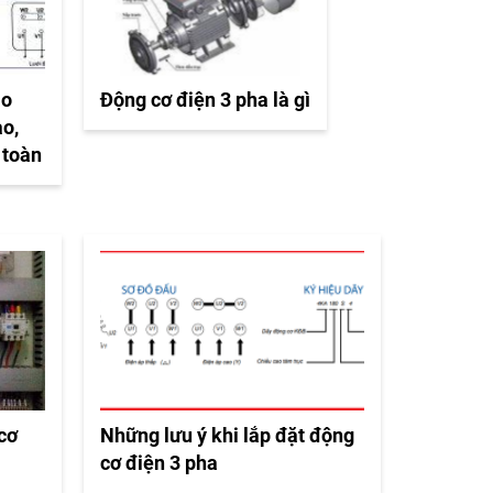
ào
Động cơ điện 3 pha là gì
ao,
 toàn
 cơ
Những lưu ý khi lắp đặt động
cơ điện 3 pha