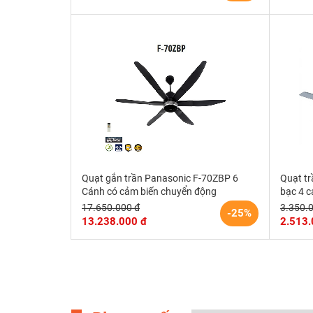
Quạt gắn trần Panasonic F-70ZBP 6
Quạt t
Cánh có cảm biến chuyển động
bạc 4 c
17.650.000 đ
3.350.
-25%
13.238.000 đ
2.513.