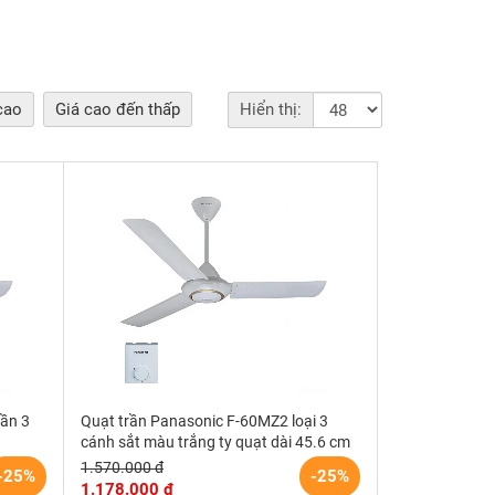
cao
Giá cao đến thấp
Hiển thị:
ần 3
Quạt trần Panasonic F-60MZ2 loại 3
cánh sắt màu trắng ty quạt dài 45.6 cm
1.570.000 đ
-25%
-25%
1.178.000 đ