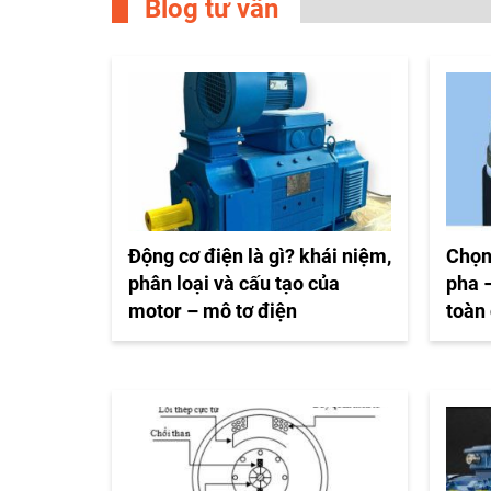
Blog tư vấn
Động cơ điện là gì? khái niệm,
Chọn
phân loại và cấu tạo của
pha –
motor – mô tơ điện
toàn 