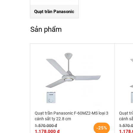
Quạt trần Panasonic
Sản phẩm
Quạt trần Panasonic F-60MZ2-MS loại 3
Quạt tr
cánh sắt ty 22.8 cm
cánh sắ
1.570.000 đ
1.570.
-25%
1.178.000 đ
1.178.