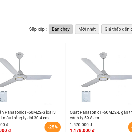
Sắp xếp :
Bán chạy
Mới nhất
Giá thấp đến 
ần Panasonic F-60MZ2-S loại 3
Quạt Panasonic F-60MZ2-L gắn tr
t màu trắng ty dài 30.4 cm
cánh ty 59.8 cm
000 đ
1.570.000 đ
-25%
000 đ
1.178.000 đ