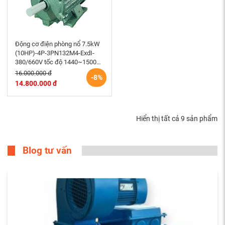
Động cơ điện phòng nổ 7.5kW
(10HP)-4P-3PN132M4-ExdI-
380/660V tốc độ 1440~1500
r/min điện cơ Hem Vihem
16.000.000 đ
-8%
14.800.000 đ
Hiển thị tất cả 9 sản phẩm
Blog tư vấn