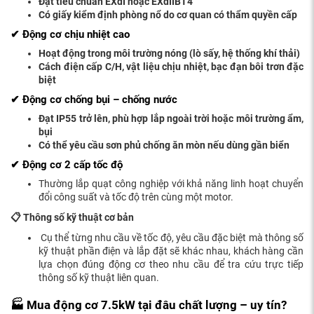
Đạ
t tiêu chu
ẩ
n EXdI ho
ặ
c EXdIIBT4
Có gi
ấ
y ki
ể
m
đị
nh phòng n
ổ
do c
ơ
quan có th
ẩ
m quy
ề
n c
ấ
p
✔
Độ
ng c
ơ
ch
ị
u nhi
ệ
t cao
Ho
ạ
t
độ
ng trong môi tr
ườ
ng nóng (lò s
ấ
y, h
ệ
th
ố
ng khí th
ả
i)
Cách
đ
i
ệ
n c
ấ
p C/H, v
ậ
t li
ệ
u ch
ị
u nhi
ệ
t, b
ạ
c
đạ
n bôi tr
ơ
n
đặ
c
bi
ệ
t
✔
Độ
ng c
ơ
ch
ố
ng b
ụ
i – ch
ố
ng n
ướ
c
Đạ
t IP55 tr
ở
lên, phù h
ợ
p l
ắ
p ngoài tr
ờ
i ho
ặ
c môi tr
ườ
ng
ẩ
m,
b
ụ
i
Có th
ể
yêu c
ầ
u s
ơ
n ph
ủ
ch
ố
ng
ă
n mòn n
ế
u dùng g
ầ
n bi
ể
n
✔
Độ
ng c
ơ
2 cấp tốc độ
Thường lắp quạt công nghiệp với khả năng linh hoạt chuyển
đổi công suất và tốc độ trên cùng một motor.
📋 Thông s
ố
k
ỹ
thu
ậ
t c
ơ
b
ả
n
Cụ thể từng nhu cầu về tốc độ, yêu cầu đặc biệt mà thông số
kỹ thuật phần điện và lắp đặt sẽ khác nhau, khách hàng cần
lựa chọn đúng động cơ theo nhu cầu để tra cứu trực tiếp
thông số kỹ thuật liên quan.
🏭 Mua
độ
ng c
ơ
7.5kW t
ạ
i
đ
âu ch
ấ
t l
ượ
ng – uy tín?