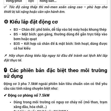
vòng/phút
c
ự
c
nông sản…
✅
T
ố
c
độ
càng th
ấ
p thì mô-men xo
ắ
n càng cao – phù h
ợ
p cho
thi
ế
t b
ị
t
ả
i n
ặ
ng ho
ặ
c c
ầ
n v
ậ
n hành êm.
⚙️ Ki
ể
u l
ắ
p
đặ
t
độ
ng c
ơ
B3 – Chân
đế
: ph
ổ
bi
ế
n, d
ễ
l
ắ
p vào b
ệ
máy ho
ặ
c khung thép
B5 – M
ặ
t bích: g
ọ
n gàng, th
ườ
ng dùng
để
g
ắ
n tr
ự
c ti
ế
p vào
b
ơ
m ho
ặ
c qu
ạ
t
B35 – K
ế
t h
ợ
p c
ả
chân
đế
& m
ặ
t bích: linh ho
ạ
t, dùng
đượ
c
c
ả
hai ki
ể
u
📌
Hãy ch
ọ
n
đ
úng ki
ể
u l
ắ
p ngay t
ừ
đầ
u
để
tránh sai l
ệ
ch khi l
ắ
p
đặ
t th
ự
c t
ế
.
🔒 Các phiên b
ả
n
đặ
c bi
ệ
t theo môi tr
ườ
ng
s
ử
d
ụ
ng
Độ
ng c
ơ
3 pha 7.5kW ngoài phiên b
ả
n tiêu chu
ẩ
n còn có th
ể
yêu
c
ầ
u các tính n
ă
ng chuyên bi
ệ
t nh
ư
:
✔
Độ
ng c
ơ
phòng n
ổ
7.5kW
Dùng trong môi tr
ườ
ng có nguy c
ơ
cháy n
ổ
(mỏ than, trạm
x
ă
ng d
ầ
u, hóa ch
ấ
t…)