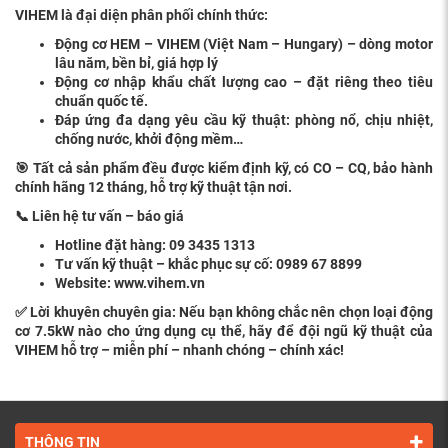
VIHEM là
đạ
i di
ệ
n phân ph
ố
i chính th
ứ
c
:
Độ
ng c
ơ
HEM – VIHEM (Vi
ệ
t Nam – Hungary) – dòng motor
lâu n
ă
m, b
ề
n b
ỉ
, giá h
ợ
p lý
Độ
ng c
ơ
nh
ậ
p kh
ẩ
u ch
ấ
t l
ượ
ng cao –
đặ
t riêng theo tiêu
chu
ẩ
n quốc tế.
Đ
áp
ứ
ng
đ
a d
ạ
ng yêu c
ầ
u k
ỹ
thu
ậ
t: phòng n
ổ
, ch
ị
u nhi
ệ
t,
ch
ố
ng n
ướ
c, kh
ở
i
độ
ng m
ề
m…
🎯 T
ấ
t c
ả
s
ả
n ph
ẩ
m
đề
u
đượ
c ki
ể
m
đị
nh k
ỹ
, có CO – CQ, b
ả
o hành
chính hãng 12 tháng, h
ỗ
tr
ợ
k
ỹ
thu
ậ
t t
ậ
n n
ơ
i.
📞 Liên h
ệ
t
ư
v
ấ
n – báo giá
Hotline
đặ
t hàng: 09 3435 1313
T
ư
v
ấ
n k
ỹ
thu
ậ
t – kh
ắ
c ph
ụ
c s
ự
c
ố
: 0989 67 8899
Website:
www.vihem.vn
✅ L
ờ
i khuyên chuyên gia: N
ế
u b
ạ
n không ch
ắ
c nên ch
ọ
n lo
ạ
i
độ
ng
c
ơ
7.5kW nào cho
ứ
ng d
ụ
ng c
ụ
th
ể
, hãy
để
độ
i ng
ũ
k
ỹ
thu
ậ
t c
ủ
a
VIHEM h
ỗ
tr
ợ
– mi
ễ
n phí – nhanh chóng – chính xác!
THÔNG TIN