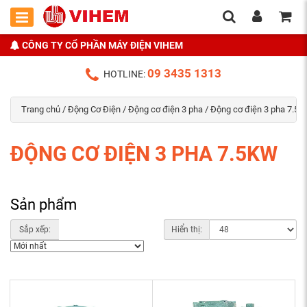
CÔNG TY CỔ PHẦN MÁY ĐIỆN VIHEM
09 3435 1313
HOTLINE:
Trang chủ
/
Động Cơ Điện
/
Động cơ điện 3 pha
/ Động cơ điện 3 pha 7.5
ĐỘNG CƠ ĐIỆN 3 PHA 7.5KW
Sản phẩm
Sắp xếp:
Hiển thị: