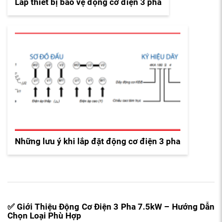
Lắp thiết bị bảo vệ động cơ điện 3 pha
Những lưu ý khi lắp đặt động cơ điện 3 pha
✅ Gi
ớ
i Thi
ệ
u
Độ
ng C
ơ
Đ
i
ệ
n 3 Pha 7.5kW – H
ướ
ng D
ẫ
n
Ch
ọ
n Lo
ạ
i Phù H
ợ
p