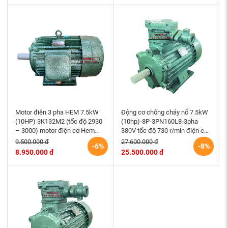
Motor điện 3 pha HEM 7.5kW
Động cơ chống cháy nổ 7.5kW
(10HP) 3K132M2 (tốc độ 2930
(10hp)-8P-3PN160L8-3pha
– 3000) motor điện cơ Hem
380V tốc độ 730 r/min điện cơ
Vihem
Hem Vihem
9.500.000 đ
27.600.000 đ
-6%
-8%
8.950.000 đ
25.500.000 đ