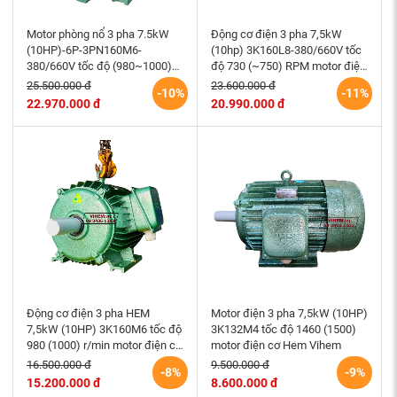
Motor phòng nổ 3 pha 7.5kW
Động cơ điện 3 pha 7,5kW
(10HP)-6P-3PN160M6-
(10hp) 3K160L8-380/660V tốc
380/660V tốc độ (980~1000)
độ 730 (~750) RPM motor điện
r/min điện cơ Hem Vihem
cơ Hem Vihem
25.500.000 đ
23.600.000 đ
-10%
-11%
22.970.000 đ
20.990.000 đ
Động cơ điện 3 pha HEM
Motor điện 3 pha 7,5kW (10HP)
7,5kW (10HP) 3K160M6 tốc độ
3K132M4 tốc độ 1460 (1500)
980 (1000) r/min motor điện cơ
motor điện cơ Hem Vihem
Hem Vihem
16.500.000 đ
9.500.000 đ
-8%
-9%
15.200.000 đ
8.600.000 đ