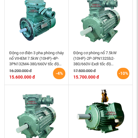
Động cơ điện 3 pha phòng cháy
Động cơ phòng nổ 7.5kW
nổ VIHEM 7.5kW (10HP)-4P-
(10HP)-2P-3PN132Sb2-
3PN132M4-380/660V tốc độ
380/660V-ExdI tốc độ
1440~1500 rpm lắp đứng (mặt
2930~3000 RPM điện cơ Hem
16.200.000 đ
17.500.000 đ
-4%
-10%
bích)
Vihem
15.600.000 đ
15.700.000 đ