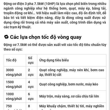
Độ
ng c
ơ
đ
i
ệ
n 3 pha 7.5kW (10HP) là l
ự
a ch
ọ
n ph
ổ
bi
ế
n trong nhi
ề
u
ngành công nghi
ệ
p nh
ư
h
ệ
th
ố
ng b
ơ
m, qu
ạ
t, máy ép, b
ă
ng t
ả
i,
truy
ề
n
độ
ng c
ơ
khí… V
ớ
i hi
ệ
u su
ấ
t làm vi
ệ
c cao,
độ
ổ
n
đị
nh t
ố
t, d
ễ
b
ả
o trì và ti
ế
t ki
ệ
m
đ
i
ệ
n n
ă
ng,
đ
ây là dòng công su
ấ
t
đượ
c s
ử
d
ụ
ng r
ộ
ng rãi trong c
ả
nhà máy s
ả
n xu
ấ
t, công trình dân d
ụ
ng và
các tr
ạ
m k
ỹ
thu
ậ
t.
🔁 Các l
ự
a ch
ọ
n t
ố
c
độ
vòng quay
Độ
ng c
ơ
7.5kW có th
ể
đượ
c s
ả
n xu
ấ
t v
ớ
i các t
ố
c
độ
tiêu chu
ẩ
n tùy
theo s
ố
c
ự
c:
S
ố
T
ố
c
độ
Ứ
ng d
ụ
ng tiêu bi
ể
u
c
ự
c
3000
2
Quạt công nghiệp, máy nén khí, b
ơ
m cao
vòng/phút
c
ự
c
áp, thi
ế
t b
ị
c
ắ
t
1500
4
Qu
ạ
t công nghi
ệ
p, b
ơ
m n
ướ
c, máy kéo
vòng/phút
c
ự
c
1000
6
Máy tr
ộ
n, máy sàng, c
ơ
c
ấ
u ch
ị
u t
ả
i l
ớ
n
vòng/phút
c
ự
c
750
8
Máy khu
ấ
y ch
ậ
m, thi
ế
t b
ị
t
ờ
i, máy nghiền