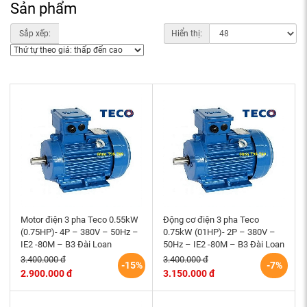
Sản phẩm
Sắp xếp:
Hiển thị:
Motor điện 3 pha Teco 0.55kW
Động cơ điện 3 pha Teco
(0.75HP)- 4P – 380V – 50Hz –
0.75kW (01HP)- 2P – 380V –
IE2 -80M – B3 Đài Loan
50Hz – IE2 -80M – B3 Đài Loan
3.400.000 đ
3.400.000 đ
-15%
-7%
2.900.000 đ
3.150.000 đ