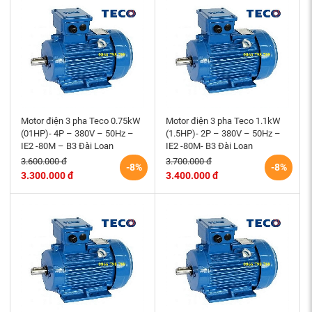
Motor điện 3 pha Teco 0.75kW
Motor điện 3 pha Teco 1.1kW
(01HP)- 4P – 380V – 50Hz –
(1.5HP)- 2P – 380V – 50Hz –
IE2 -80M – B3 Đài Loan
IE2 -80M- B3 Đài Loan
3.600.000 đ
3.700.000 đ
-8%
-8%
3.300.000 đ
3.400.000 đ