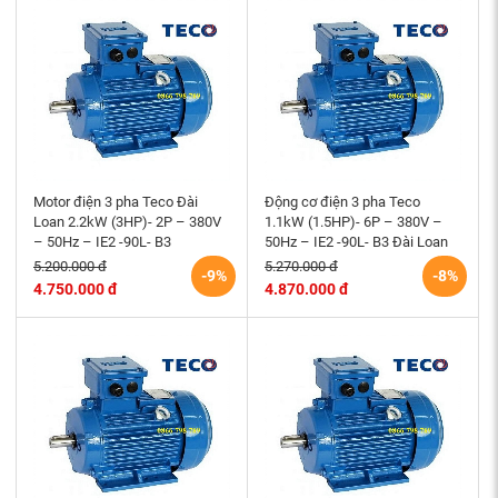
Motor điện 3 pha Teco Đài
Động cơ điện 3 pha Teco
Loan 2.2kW (3HP)- 2P – 380V
1.1kW (1.5HP)- 6P – 380V –
– 50Hz – IE2 -90L- B3
50Hz – IE2 -90L- B3 Đài Loan
5.200.000 đ
5.270.000 đ
-9%
-8%
4.750.000 đ
4.870.000 đ