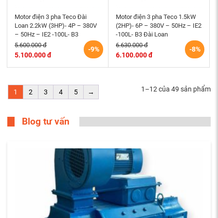
Motor điện 3 pha Teco Đài
Motor điện 3 pha Teco 1.5kW
Loan 2.2kW (3HP)- 4P – 380V
(2HP)- 6P – 380V – 50Hz – IE2
– 50Hz – IE2 -100L- B3
-100L- B3 Đài Loan
5.600.000 đ
6.630.000 đ
-9%
-8%
5.100.000 đ
6.100.000 đ
1–12 của 49 sản phẩm
1
2
3
4
5
→
Blog tư vấn